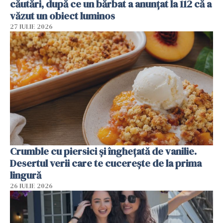
căutări, după ce un bărbat a anunțat la 112 că a
văzut un obiect luminos
27 IULIE 2026
Crumble cu piersici și înghețată de vanilie.
Desertul verii care te cucerește de la prima
lingură
26 IULIE 2026