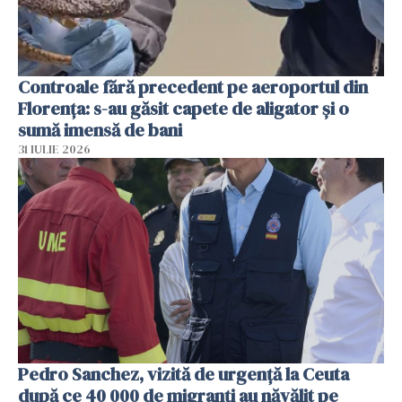
Controale fără precedent pe aeroportul din
Florența: s-au găsit capete de aligator și o
sumă imensă de bani
31 IULIE 2026
Pedro Sanchez, vizită de urgență la Ceuta
după ce 40 000 de migranți au năvălit pe