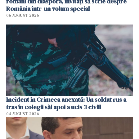
români din diaspora, invitați să scrie despre
România într-un volum special
06 AUGUST 2026
Incident în Crimeea anexată: Un soldat rus a
tras în colegii săi apoi a ucis 3 civili
04 AUGUST 2026