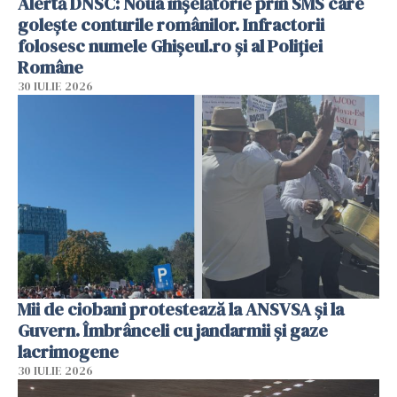
Alertă DNSC: Noua înșelătorie prin SMS care
golește conturile românilor. Infractorii
folosesc numele Ghișeul.ro și al Poliției
Române
30 IULIE 2026
Mii de ciobani protestează la ANSVSA și la
Guvern. Îmbrânceli cu jandarmii și gaze
lacrimogene
30 IULIE 2026