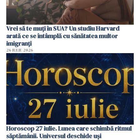
Vrei să te muți în SUA? Un studiu Harvard
arată ce se întâmplă cu sănătatea multor
imigranți
26 IULIE 2026
Horoscop 27 iulie. Lunea care schimbă ritmul
săptămânii. Universul deschide uși