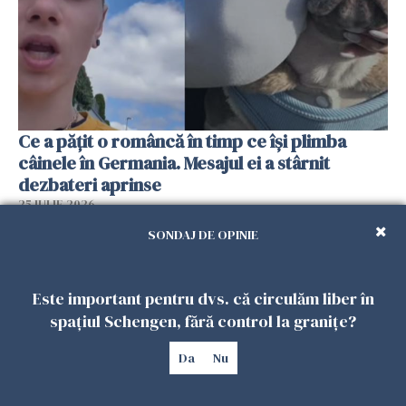
Ce a pățit o româncă în timp ce își plimba
câinele în Germania. Mesajul ei a stârnit
dezbateri aprinse
25 IULIE 2026
SONDAJ DE OPINIE
Este important pentru dvs. că circulăm liber în
spațiul Schengen, fără control la granițe?
Da
Nu