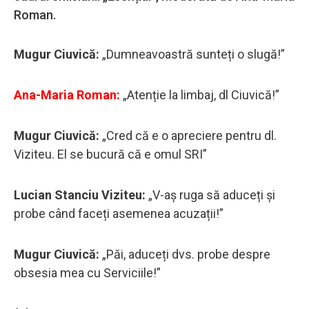
Roman.
Mugur Ciuvică:
„Dumneavoastră sunteți o slugă!”
Ana-Maria Roman:
„Atenție la limbaj, dl Ciuvică!”
Mugur Ciuvică:
„Cred că e o apreciere pentru dl.
Viziteu. El se bucură că e omul SRI”
Lucian Stanciu Viziteu:
„V-aș ruga să aduceți și
probe când faceți asemenea acuzații!”
Mugur Ciuvică:
„Păi, aduceți dvs. probe despre
obsesia mea cu Serviciile!”