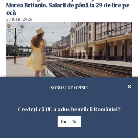
Marea Britanie. Salarii de până la 29 de lire pe
oră
25 IULIE 2026
SONDAJ DE OPINIE
Haos pe calea ferată în Italia! Timp de
aproape patru zile, trenurile spre Roma și
Credeți că UE a adus beneficii României?
Milano pot întârzia până la 3 ore
25 IULIE 2026
Da
Nu