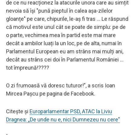
de ce nu reacționez la atacurile unora care au simțit
nevoia să își "pună pieptul în calea așa-zilelor
gloanțe" pe care, chipurile, le-aș fi tras ... Le răspund
că motivul este unul cât se poate de simplu: pe de
o parte, vechimea mea în partid este mai mare
decât a ambilor luați la un loc, pe de alta, numai în
Parlamentul European eu am strâns mai mulți ani,
decât au strâns cei doi în Parlamentul României ...
tot împreună!????
O zi frumoasă vă doresc tuturor!”, a scris Ioan
Mircea Paşcu pe pagina de Facebook.
Citește și
Europarlamentar PSD, ATAC la Liviu
Dragnea: „De unde nu e, nici Dumnezeu nu cere"