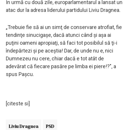
În urmă cu două zile, europarlamentarul a lansat un
atac dur la adresa liderului partidului Liviu Dragnea.
„Trebuie fie să ai un simţ de conservare atrofiat, fie
tendinţe sinucigaşe, dacă atunci când şi aşa ai
puţini oameni apropiaţi, să faci tot posibilul să ţi-i
îndepărtezi şi pe aceştia! Dar, de unde nu e, nici
Dumnezeu nu cere, chiar dacă e tot atât de
adevărat că fiecare pasăre pe limba ei piere!?", a
spus Pașcu.
[citeste si]
Liviu Dragnea
PSD