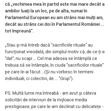
că „vechimea mea în partid este mai mare decât a
ambilor luați la un loc, pe de alta, numai în
Parlamentul European eu am strâns mai mulți ani,
decât au strâns cei doi în Parlamentul României ...
tot împreună”.
„Stau și mă întreb dacă "sacrificiile rituale" au
funcționat vreodată, din simplul motiv că, de ce ți-e
"dat", nu scapi ... Cel mai adesea se întâmplă ce
trebuia să se întâmple, în ciuda "sacrificiilor rituale"
pe care le-ai făcut ...(Și nu vorbesc în termeni
individuali, ci colectivi, de ... "Grup").
PS. Multă lume ma întreabă - am avut și câteva
solicitări de interviuri de la mijloace media
prestigioase, pe care le-am declinat cu delicatețe -