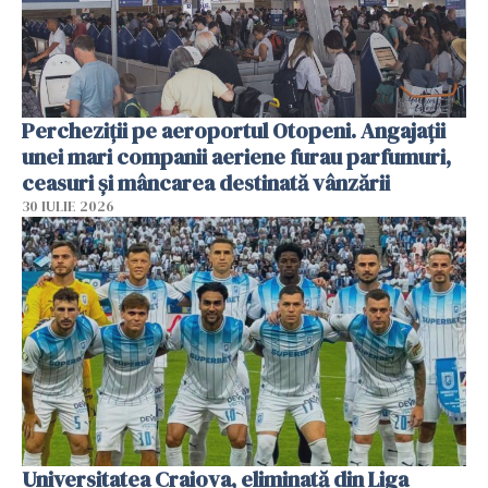
Percheziții pe aeroportul Otopeni. Angajații
unei mari companii aeriene furau parfumuri,
ceasuri și mâncarea destinată vânzării
30 IULIE 2026
Universitatea Craiova, eliminată din Liga