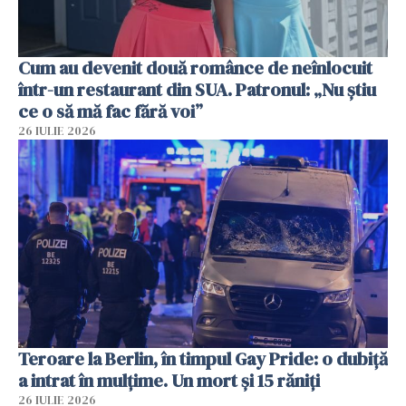
Cum au devenit două românce de neînlocuit
într-un restaurant din SUA. Patronul: „Nu știu
ce o să mă fac fără voi”
26 IULIE 2026
Teroare la Berlin, în timpul Gay Pride: o dubiță
a intrat în mulțime. Un mort și 15 răniți
26 IULIE 2026