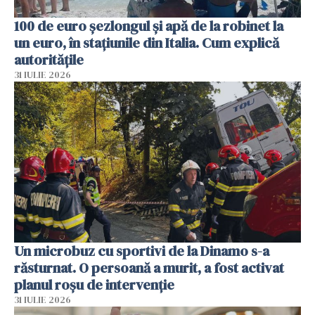
100 de euro șezlongul și apă de la robinet la
un euro, în stațiunile din Italia. Cum explică
autoritățile
31 IULIE 2026
Un microbuz cu sportivi de la Dinamo s-a
răsturnat. O persoană a murit, a fost activat
planul roșu de intervenție
31 IULIE 2026