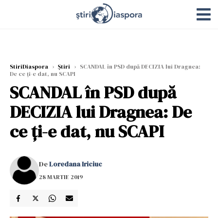
StiriDiaspora
›
Știri
›
SCANDAL în PSD după DECIZIA lui Dragnea:
De ce ți-e dat, nu SCAPI
SCANDAL în PSD după
DECIZIA lui Dragnea: De
ce ți-e dat, nu SCAPI
De
Loredana Iriciuc
28 MARTIE 2019