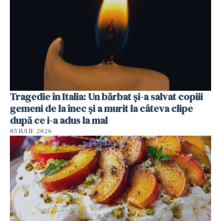
Tragedie în Italia: Un bărbat și-a salvat copiii
gemeni de la înec și a murit la câteva clipe
după ce i-a adus la mal
05 IULIE 2026