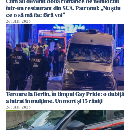
Cum au devenit două românce de neînlocuit
într-un restaurant din SUA. Patronul: „Nu știu
ce o să mă fac fără voi”
26 IULIE 2026
Teroare la Berlin, în timpul Gay Pride: o dubiță
a intrat în mulțime. Un mort și 15 răniți
26 IULIE 2026