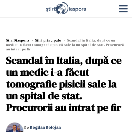
StiriDiaspora
›
Știri principale
›
Scandal în Italia, după ce un
medic i-a făcut tomografie pisicii sale la un spital de stat. Procurorii
au intrat pe fir
Scandal în Italia, după ce
un medic i-a făcut
tomografie pisicii sale la
un spital de stat.
Procurorii au intrat pe fir
De
Bogdan Bolojan