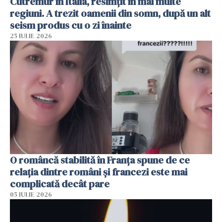
Cutremur în Italia, resimțit în mai multe
regiuni. A trezit oamenii din somn, după un alt
seism produs cu o zi înainte
25 IULIE 2026
O româncă stabilită în Franța spune de ce
relația dintre români și francezi este mai
complicată decât pare
05 IULIE 2026