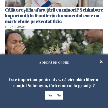
Călătorești în afara țării cu minori? Schimbare
importantă la frontieră: documentul care nu
mai trebuie prezentat fizic
14 IUNIE 2026
SONDAJ DE OPINIE
Este important pentru dvs. că circulăm liber în
spațiul Schengen, fără control la granițe?
Ai grijă ce faci în străinătate! Iată obiceiurile
culturale care i-au pus pe români în situații
Da
Nu
neașteptate
14 IUNIE 2026