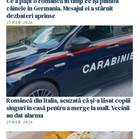
Ce a pățit o româncă în timp ce își plimba
câinele în Germania. Mesajul ei a stârnit
dezbateri aprinse
25 IULIE 2026
Româncă din Italia, acuzată că și-a lăsat copiii
singuri în casă pentru a merge la mall. Vecinii
au dat alarma
25 IULIE 2026