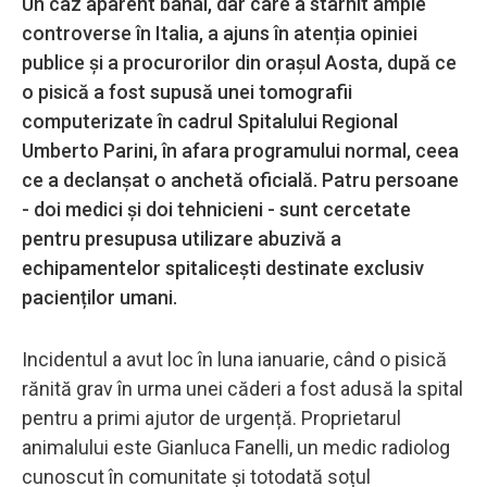
Un caz aparent banal, dar care a stârnit ample
controverse în Italia, a ajuns în atenția opiniei
publice și a procurorilor din orașul Aosta, după ce
o pisică a fost supusă unei tomografii
computerizate în cadrul Spitalului Regional
Umberto Parini, în afara programului normal, ceea
ce a declanșat o anchetă oficială. Patru persoane
- doi medici și doi tehnicieni - sunt cercetate
pentru presupusa utilizare abuzivă a
echipamentelor spitalicești destinate exclusiv
pacienților umani.
Incidentul a avut loc în luna ianuarie, când o pisică
rănită grav în urma unei căderi a fost adusă la spital
pentru a primi ajutor de urgență. Proprietarul
animalului este Gianluca Fanelli, un medic radiolog
cunoscut în comunitate și totodată soțul