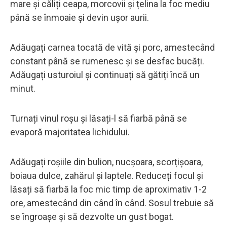
mare și căliți ceapa, morcovii și țelina la foc mediu
până se înmoaie și devin ușor aurii.
Adăugați carnea tocată de vită și porc, amestecând
constant până se rumenesc și se desfac bucăți.
Adăugați usturoiul și continuați să gătiți încă un
minut.
Turnați vinul roșu și lăsați-l să fiarbă până se
evaporă majoritatea lichidului.
Adăugați roșiile din bulion, nucșoara, scorțișoara,
boiaua dulce, zahărul și laptele. Reduceți focul și
lăsați să fiarbă la foc mic timp de aproximativ 1-2
ore, amestecând din când în când. Sosul trebuie să
se îngroașe și să dezvolte un gust bogat.