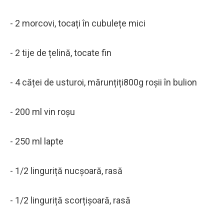
- 2 morcovi, tocați în cubulețe mici
- 2 tije de țelină, tocate fin
- 4 căței de usturoi, mărunțiți800g roșii în bulion
- 200 ml vin roșu
- 250 ml lapte
- 1/2 linguriță nucșoară, rasă
- 1/2 linguriță scorțișoară, rasă