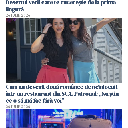
Desertul verii care te cucerește de la prima
lingură
26 IULIE 2026
Cum au devenit două românce de neînlocuit
într-un restaurant din SUA. Patronul: „Nu știu
ce o să mă fac fără voi”
26 IULIE 2026