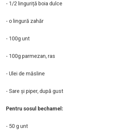
- 1/2 linguriță boia dulce
- o lingură zahăr
- 100g unt
- 100g parmezan, ras
- Ulei de măsline
- Sare și piper, după gust
Pentru sosul bechamel:
- 50 g unt