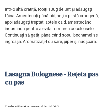
Într-o altă cratiță, topiți 100g de unt și adăugați
făina. Amestecați până obțineți o pastă omogenă,
apoi adăugați treptat laptele cald, amestecând
încontinuu pentru a evita formarea cocoloașelor.
Continuați să gătiți până când sosul bechamel se
îngroașă. Aromatizați-l cu sare, piper și nucșoară.
Lasagna Bolognese - Rețeta pas
cu pas