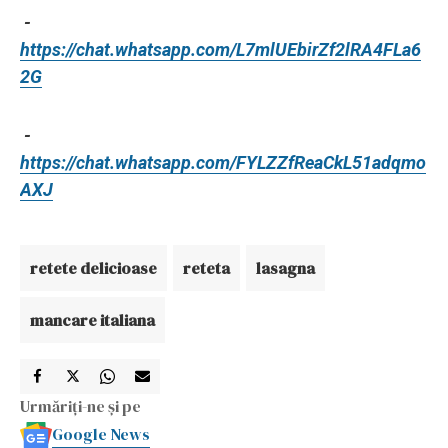
-
https://chat.whatsapp.com/L7mlUEbirZf2lRA4FLa6
2G
-
https://chat.whatsapp.com/FYLZZfReaCkL51adqmo
AXJ
retete delicioase
reteta
lasagna
mancare italiana
Urmăriți-ne și pe
Google News