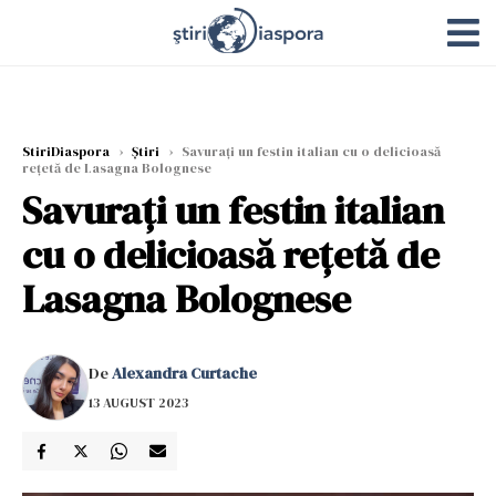
StiriDiaspora
›
Știri
›
Savurați un festin italian cu o delicioasă
rețetă de Lasagna Bolognese
Savurați un festin italian
cu o delicioasă rețetă de
Lasagna Bolognese
De
Alexandra Curtache
13 AUGUST 2023