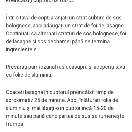
Preîncălziți cuptorul la 180°C.
Într-o tavă de copt, aranjați un strat subțire de sos
bolognese, apoi adăugați un strat de foi de lasagne.
Continuați să alternați straturi de sos bolognese, foi
de lasagne și sos bechamel până se termină
ingredientele.
Presărați parmezanul ras deasupra și acoperiți tava
cu folie de aluminiu.
Coaceți lasagna în cuptorul preîncălzit timp de
aproximativ 25 de minute. Apoi, înlăturați folia de
aluminiu și mai lăsați-o în cuptor încă 15-20 de
minute sau până când partea de sus se rumenește
frumos.