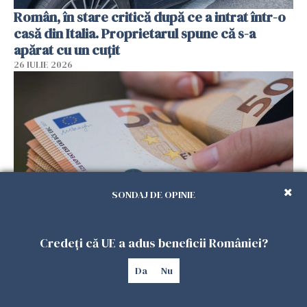
Român, în stare critică după ce a intrat într-o
casă din Italia. Proprietarul spune că s-a
apărat cu un cuțit
26 IULIE 2026
SONDAJ DE OPINIE
Menajere și îngrijitori, în vizorul Fiscului din
Credeți că UE a adus beneficii României?
Italia. Aproape 500.000 de euro din venituri,
ascunși de autorități
Da
Nu
26 IULIE 2026