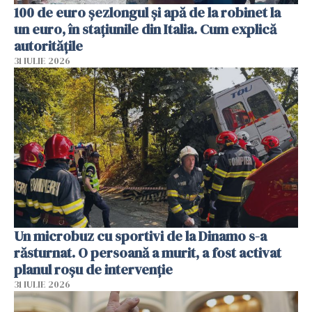
100 de euro șezlongul și apă de la robinet la
un euro, în stațiunile din Italia. Cum explică
autoritățile
31 IULIE 2026
Un microbuz cu sportivi de la Dinamo s-a
răsturnat. O persoană a murit, a fost activat
planul roșu de intervenție
31 IULIE 2026