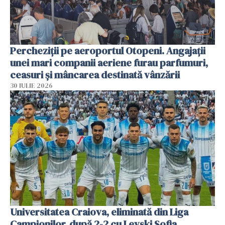
Percheziții pe aeroportul Otopeni. Angajații
unei mari companii aeriene furau parfumuri,
ceasuri și mâncarea destinată vânzării
30 IULIE 2026
Universitatea Craiova, eliminată din Liga
Campionilor, după 2-2 cu Levski Sofia