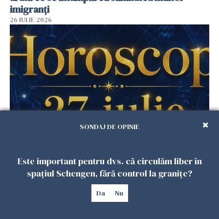
imigranți
26 IULIE 2026
SONDAJ DE OPINIE
Horoscop 27 iulie. Lunea care schimbă ritmul
săptămânii. Universul deschide uși
Este important pentru dvs. că circulăm liber în
neașteptate pentru unele zodii
spațiul Schengen, fără control la granițe?
26 IULIE 2026
Da
Nu