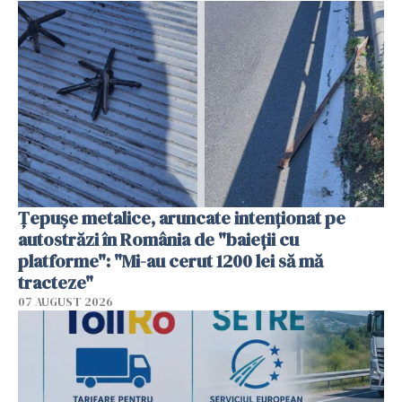
Țepușe metalice, aruncate intenționat pe
autostrăzi în România de "baieții cu
platforme": "Mi-au cerut 1200 lei să mă
tracteze"
07 AUGUST 2026