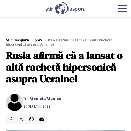
StiriDiaspora
›
Știri
›
Rusia afirmă că a lansat o altă rachetă
hipersonică asupra Ucrainei
Rusia afirmă că a lansat o
altă rachetă hipersonică
asupra Ucrainei
De
Nicoleta Nicolau
20 MARTIE 2022