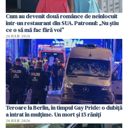
Cum au devenit două românce de neînlocuit
într-un restaurant din SUA. Patronul: „Nu știu
ce o să mă fac fără voi”
26 IULIE 2026
Teroare la Berlin, în timpul Gay Pride: o dubiță
a intrat în mulțime. Un mort și 15 răniți
26 IULIE 2026