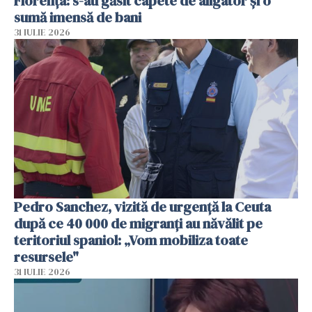
Florența: s-au găsit capete de aligator și o
sumă imensă de bani
31 IULIE 2026
Pedro Sanchez, vizită de urgență la Ceuta
după ce 40 000 de migranți au năvălit pe
teritoriul spaniol: „Vom mobiliza toate
resursele"
31 IULIE 2026