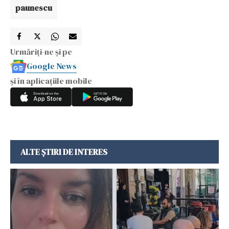
paunescu
Urmăriți-ne și pe
Google News
și în aplicațiile mobile
ALTE ȘTIRI DE INTERES