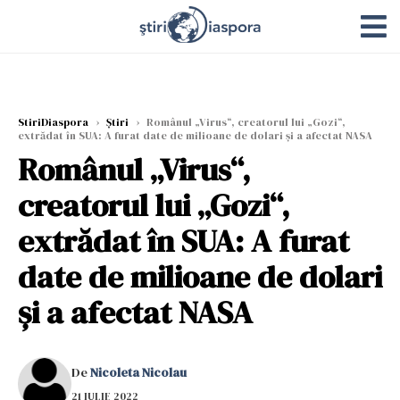
StiriDiaspora
›
Știri
›
Românul „Virus“, creatorul lui „Gozi“,
extrădat în SUA: A furat date de milioane de dolari și a afectat NASA
Românul „Virus“,
creatorul lui „Gozi“,
extrădat în SUA: A furat
date de milioane de dolari
și a afectat NASA
De
Nicoleta Nicolau
21 IULIE 2022