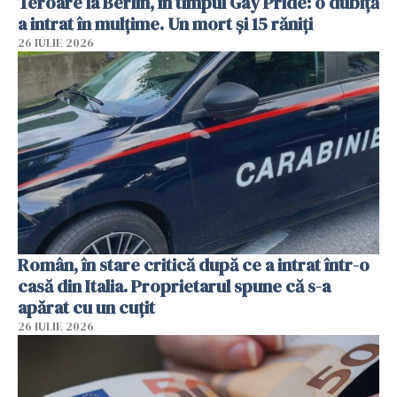
Teroare la Berlin, în timpul Gay Pride: o dubiță
a intrat în mulțime. Un mort și 15 răniți
26 IULIE 2026
Român, în stare critică după ce a intrat într-o
casă din Italia. Proprietarul spune că s-a
apărat cu un cuțit
26 IULIE 2026