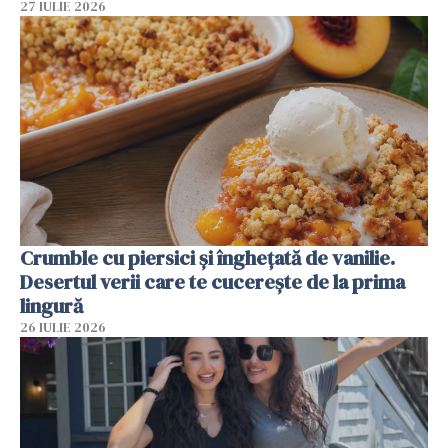
27 IULIE 2026
Crumble cu piersici și înghețată de vanilie.
Desertul verii care te cucerește de la prima
lingură
26 IULIE 2026