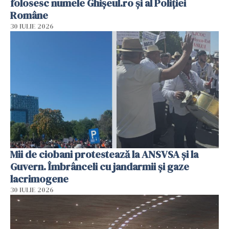
folosesc numele Ghișeul.ro și al Poliției
Române
30 IULIE 2026
Mii de ciobani protestează la ANSVSA și la
Guvern. Îmbrânceli cu jandarmii și gaze
lacrimogene
30 IULIE 2026