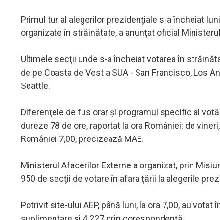
Primul tur al alegerilor prezidenţiale s-a încheiat lun
organizate în străinătate, a anunţat oficial Ministeru
Ultimele secţii unde s-a încheiat votarea în străinăta
de pe Coasta de Vest a SUA - San Francisco, Los An
Seattle.
Diferenţele de fus orar şi programul specific al votăr
dureze 78 de ore, raportat la ora României: de vineri
României 7,00, precizează MAE.
Ministerul Afacerilor Externe a organizat, prin Misiu
950 de secţii de votare în afara ţării la alegerile pre
Potrivit site-ului AEP, până luni, la ora 7,00, au vota
suplimentare şi 4.227 prin corespondenţă.