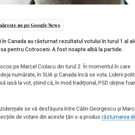
ărește-ne pe Google News
 în Canada au răsturnat rezultatul votului în turul 1 al al
rsa pentru Cotroceni. A fost noapte albă la partide.
 scos pe Marcel Ciolacu din turul 2. În momentul în care
deja numărate, în SUA și Canada încă se vota. Liderii polit
iasă la vot, știind că, în mod tradițional, PSD obține foa
rezidențiale se vă desfășura între Călin Georgescu și Marc
ecțiile de votare din aceste țări s-a produs
răsturnarea de