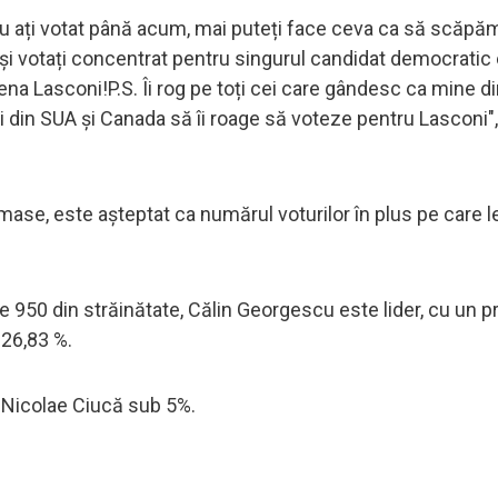
 nu ați votat până acum, mai puteți face ceva ca să scăpă
ot și votați concentrat pentru singurul candidat democratic
Elena Lasconi!P.S. Îi rog pe toți cei care gândesc ca mine d
ii din SUA și Canada să îi roage să voteze pentru Lasconi",
ase, este așteptat ca numărul voturilor în plus pe care l
de 950 din străinătate, Călin Georgescu este lider, cu un 
 26,83 %.
iar Nicolae Ciucă sub 5%.