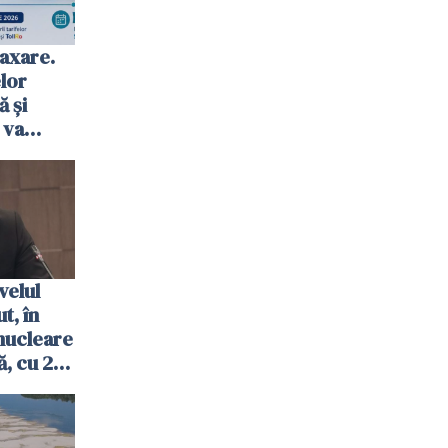
axare.
elor
ă şi
 va
ombrie
velul
t, în
nucleare
, cu 2
 trecută