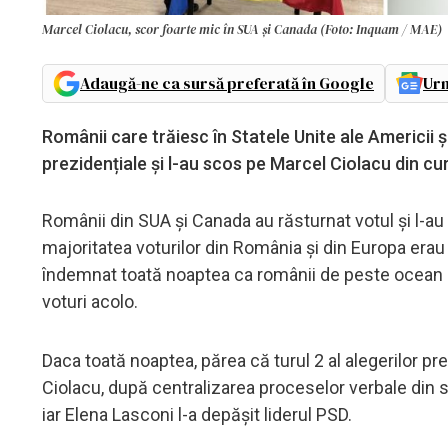
Marcel Ciolacu, scor foarte mic în SUA și Canada (Foto: Inquam / MAE)
Adaugă-ne ca sursă preferată în Google
Urm
Românii care trăiesc în Statele Unite ale Americii și
prezidențiale și l-au scos pe Marcel Ciolacu din cu
Românii din SUA și Canada au răsturnat votul și l-au
majoritatea voturilor din România și din Europa erau 
îndemnat toată noaptea ca românii de peste ocean să 
voturi acolo.
Daca toată noaptea, părea că turul 2 al alegerilor p
Ciolacu, după centralizarea proceselor verbale din s
iar Elena Lasconi l-a depășit liderul PSD.