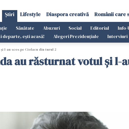
Știri
Lifestyle
Diaspora creativă
Românii care 
ație
Sănătate
Abuzuri
Social
Editorial
Info-
ti departe, ești acasă!
Alegeri Prezidențiale
Interviuri
și l-au scos pe Ciolacu din turul 2
a au răsturnat votul și l-a