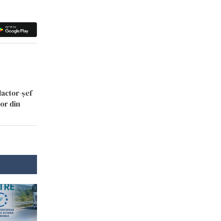
dactor-șef
lor din