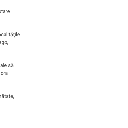
otare
calităţile
ego,
iale să
 ora
nătate,