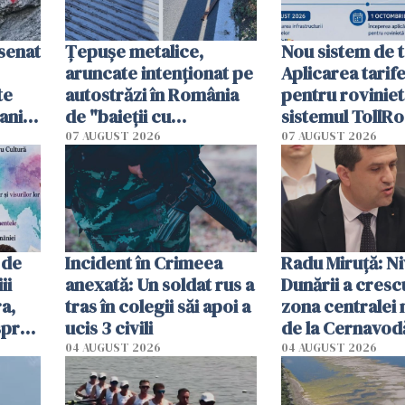
esenat
Țepușe metalice,
Nou sistem de t
aruncate intenționat pe
Aplicarea tarif
te
autostrăzi în România
pentru roviniet
ani.
de "baieții cu
sistemul TollRo
at
platforme": "Mi-au
începe la 1 oct
07 AUGUST 2026
07 AUGUST 2026
cerut 1200 lei să mă
tracteze"
 de
Incident în Crimeea
Radu Miruţă: Ni
ii
anexată: Un soldat rus a
Dunării a crescu
a,
tras în colegii săi apoi a
zona centralei 
spre
ucis 3 civili
de la Cernavodă
olum
cm faţă de ziua
04 AUGUST 2026
04 AUGUST 2026