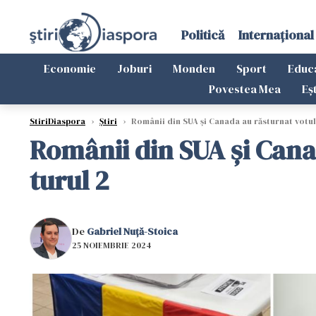
Politică
Internațional
Economie
Joburi
Monden
Sport
Educ
Povestea Mea
Eș
StiriDiaspora
›
Știri
›
Românii din SUA și Canada au răsturnat votul 
Românii din SUA și Canad
turul 2
De
Gabriel Nuță-Stoica
25 NOIEMBRIE 2024