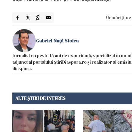
Urmăriți-ne 
Gabriel Nuță-Stoica
Jurnalist cu peste 15 ani de experiență, specializat în mon
adjunct al portalului ȘtiriDiaspora.ro și realizator al emi
diaspora.
ALTE ȘTIRI DE INTERES