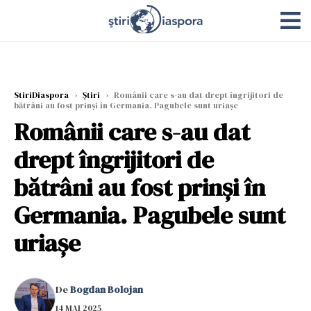
StiriDiaspora
›
Știri
›
Românii care s-au dat drept îngrijitori de
bătrâni au fost prinși în Germania. Pagubele sunt uriașe
Românii care s-au dat
drept îngrijitori de
bătrâni au fost prinși în
Germania. Pagubele sunt
uriașe
De
Bogdan Bolojan
14 MAI 2025