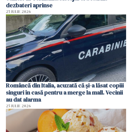
dezbateri aprinse
25 IULIE 2026
Româncă din Italia, acuzată că și-a lăsat copiii
singuri în casă pentru a merge la mall. Vecinii
au dat alarma
25 IULIE 2026