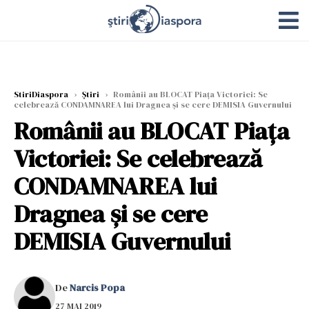
StiriDiaspora
›
Știri
›
Românii au BLOCAT Piața Victoriei: Se
celebrează CONDAMNAREA lui Dragnea și se cere DEMISIA Guvernului
Românii au BLOCAT Piața
Victoriei: Se celebrează
CONDAMNAREA lui
Dragnea și se cere
DEMISIA Guvernului
De
Narcis Popa
27 MAI 2019