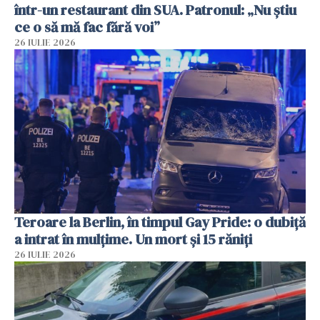
într-un restaurant din SUA. Patronul: „Nu știu
ce o să mă fac fără voi”
26 IULIE 2026
Teroare la Berlin, în timpul Gay Pride: o dubiță
a intrat în mulțime. Un mort și 15 răniți
26 IULIE 2026