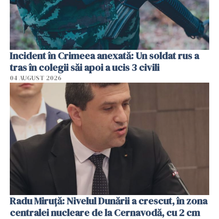
Incident în Crimeea anexată: Un soldat rus a
tras în colegii săi apoi a ucis 3 civili
04 AUGUST 2026
Radu Miruţă: Nivelul Dunării a crescut, în zona
centralei nucleare de la Cernavodă, cu 2 cm