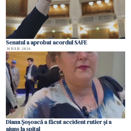
Senatul a aprobat acordul SAFE
30 IULIE 2026
Diana Șoșoacă a făcut accident rutier și a
ajuns la spital