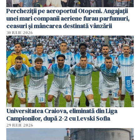
Percheziții pe aeroportul Otopeni. Angajații
unei mari companii aeriene furau parfumuri,
ceasuri și mâncarea destinată vânzării
30 IULIE 2026
Universitatea Craiova, eliminată din Liga
Campionilor, după 2-2 cu Levski Sofia
29 IULIE 2026