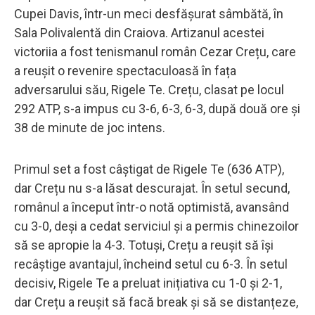
Cupei Davis, într-un meci desfășurat sâmbătă, în
Sala Polivalentă din Craiova. Artizanul acestei
victoriia a fost tenismanul român Cezar Crețu, care
a reușit o revenire spectaculoasă în fața
adversarului său, Rigele Te. Crețu, clasat pe locul
292 ATP, s-a impus cu 3-6, 6-3, 6-3, după două ore și
38 de minute de joc intens.
Primul set a fost câștigat de Rigele Te (636 ATP),
dar Crețu nu s-a lăsat descurajat. În setul secund,
românul a început într-o notă optimistă, avansând
cu 3-0, deși a cedat serviciul și a permis chinezoilor
să se apropie la 4-3. Totuși, Crețu a reușit să își
recâștige avantajul, încheind setul cu 6-3. În setul
decisiv, Rigele Te a preluat inițiativa cu 1-0 și 2-1,
dar Crețu a reușit să facă break și să se distanțeze,