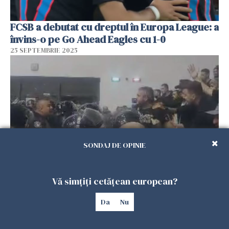
FCSB a debutat cu dreptul în Europa League: a
învins-o pe Go Ahead Eagles cu 1-0
25 SEPTEMBRIE 2025
SONDAJ DE OPINIE
Scandal la meciul de futsal dintre România şi
Vă simțiți cetățean european?
Ungaria. Au intervenit jandarmii
Da
Nu
24 SEPTEMBRIE 2025