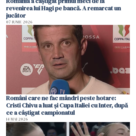
România a câștigat primul meci de la
revenirea lui Hagi pe bancă. A remarcat un
jucător
07 IUNIE 2026
Români care ne fac mândri peste hotare:
Cristi Chivu a luat și Cupa Italiei cu Inter, după
ce a câștigat campionatul
14 MAI 2026