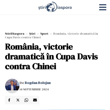
StiriDiaspora
›
Știri
›
Sport
›
România, victorie dramatică în
Cupa Davis contra Chinei
România, victorie
dramatică în Cupa Davis
contra Chinei
De
Bogdan Bolojan
14 SEPTEMBRIE 2024