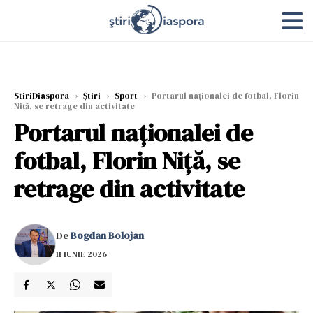
StiriDiaspora
›
Știri
›
Sport
›
Portarul naționalei de fotbal, Florin
Niță, se retrage din activitate
Portarul naționalei de
fotbal, Florin Niță, se
retrage din activitate
De
Bogdan Bolojan
11 IUNIE 2026