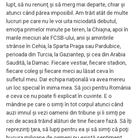
lupt, să nu renunţ şi să merg mai departe, chiar şi
atunci când părea imposibil. Am trăit atât de multe
lucruri pe care nu le voi uita niciodată debutul,
emoţia primelor minute pe teren, la Chiajna, apoi în
marile meciuri ale FCSB-ului, anii şi amintirile
strânse în Cehia, la Sparta Praga sau Pardubice,
perioada din Turcia, la Gaziantep, şi cea din Arabia
Saudită, la Damac. Fiecare vestiar, fiecare stadion,
fiecare coleg şi fiecare meci au lăsat ceva în
sufletul meu. Dar echipa naţională va avea mereu
un loc special în inima mea. Să joci pentru România
e ceva ce nu poate fi explicat în cuvinte. E o
mândrie pe care o simţi în tot corpul atunci când
auzi imnul şi vezi oamenii din tribune şi îi simţi pe
cei de acasă trăind alături de tine fiecare fază. Să îţi
reprezinţi ţara, să lupţi pentru ea şi să simţi că poţi
bucura milioane de oameni nu există sentiment