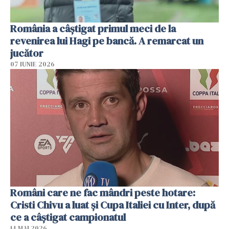
România a câștigat primul meci de la
revenirea lui Hagi pe bancă. A remarcat un
jucător
07 IUNIE 2026
Români care ne fac mândri peste hotare:
Cristi Chivu a luat și Cupa Italiei cu Inter, după
ce a câștigat campionatul
14 MAI 2026