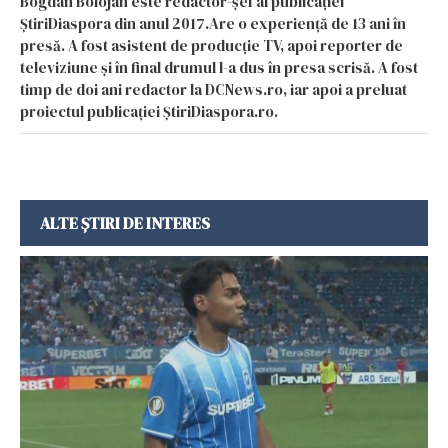
Bogdan Bolojan este redactor-șef al publicației
ȘtiriDiaspora din anul 2017.Are o experiență de 13 ani în
presă. A fost asistent de producție TV, apoi reporter de
televiziune și în final drumul l-a dus în presa scrisă. A fost
timp de doi ani redactor la DCNews.ro, iar apoi a preluat
proiectul publicației ȘtiriDiaspora.ro.
ALTE ȘTIRI DE INTERES