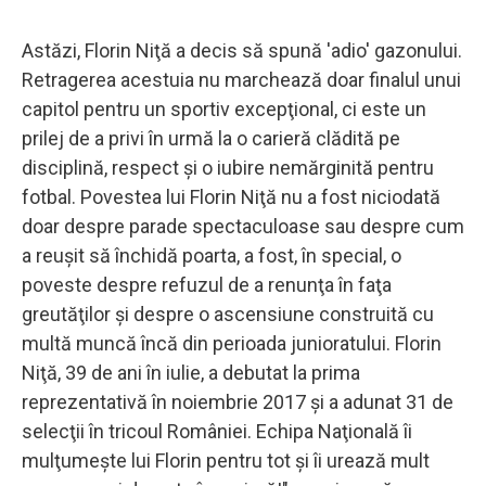
Astăzi, Florin Niţă a decis să spună 'adio' gazonului.
Retragerea acestuia nu marchează doar finalul unui
capitol pentru un sportiv excepţional, ci este un
prilej de a privi în urmă la o carieră clădită pe
disciplină, respect şi o iubire nemărginită pentru
fotbal. Povestea lui Florin Niţă nu a fost niciodată
doar despre parade spectaculoase sau despre cum
a reuşit să închidă poarta, a fost, în special, o
poveste despre refuzul de a renunţa în faţa
greutăţilor şi despre o ascensiune construită cu
multă muncă încă din perioada junioratului. Florin
Niţă, 39 de ani în iulie, a debutat la prima
reprezentativă în noiembrie 2017 şi a adunat 31 de
selecţii în tricoul României. Echipa Naţională îi
mulţumeşte lui Florin pentru tot şi îi urează mult