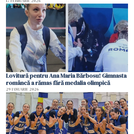
17 FEBRUARIE 2026
Lovitură pentru Ana Maria Bărbosu! Gimnasta
româncă a rămas fără medalia olimpică
29 IANUARIE 2026