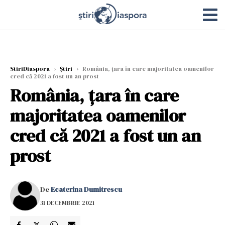
StiriDiaspora
›
Știri
›
România, țara în care majoritatea oamenilor
cred că 2021 a fost un an prost
România, țara în care
majoritatea oamenilor
cred că 2021 a fost un an
prost
De
Ecaterina Dumitrescu
31 DECEMBRIE 2021