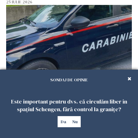
25 IULIE 2026
Româncă din Italia, acuzată că și-a lăsat copiii
SONDAJ DE OPINIE
singuri în casă pentru a merge la mall. Vecinii
au dat alarma
Este important pentru dvs. că circulăm liber în
25 IULIE 2026
spațiul Schengen, fără control la granițe?
Da
Nu