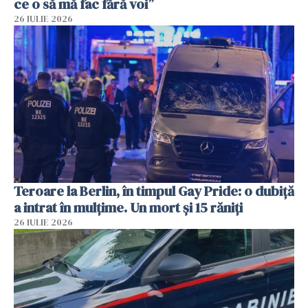
ce o să mă fac fără voi”
26 IULIE 2026
Teroare la Berlin, în timpul Gay Pride: o dubiță
a intrat în mulțime. Un mort și 15 răniți
26 IULIE 2026