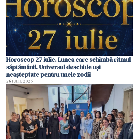
Horoscop 27 iulie. Lunea care schimbă ritmul
săptămânii. Universul deschide uși
neașteptate pentru unele zodii
26 IULIE 2026