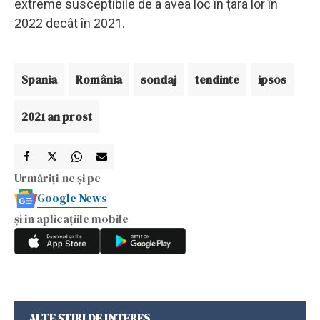
extreme susceptibile de a avea loc în țara lor în
2022 decât în 2021.
Spania
România
sondaj
tendinte
ipsos
2021 an prost
Urmăriți-ne și pe
Google News
și în aplicațiile mobile
ALTE ȘTIRI DE INTERES