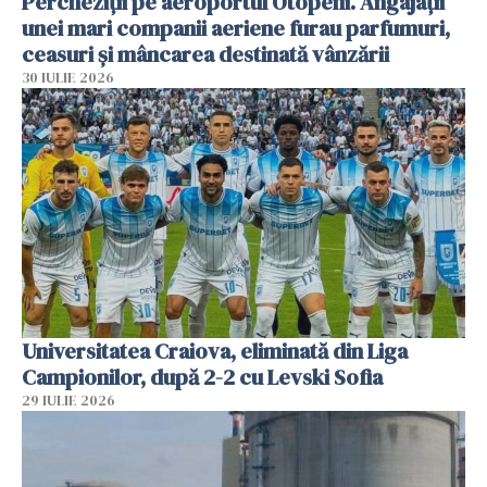
Percheziții pe aeroportul Otopeni. Angajații
unei mari companii aeriene furau parfumuri,
ceasuri și mâncarea destinată vânzării
30 IULIE 2026
Universitatea Craiova, eliminată din Liga
Campionilor, după 2-2 cu Levski Sofia
29 IULIE 2026