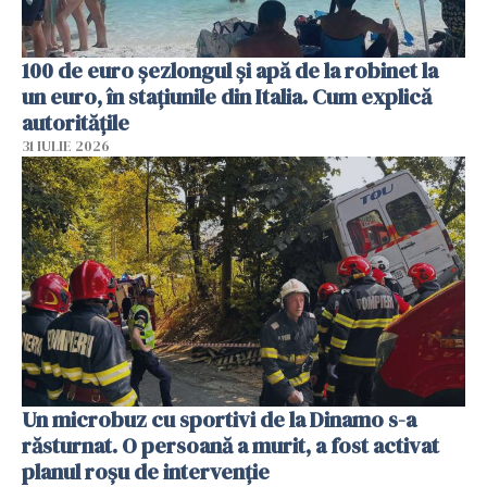
100 de euro șezlongul și apă de la robinet la
un euro, în stațiunile din Italia. Cum explică
autoritățile
31 IULIE 2026
Un microbuz cu sportivi de la Dinamo s-a
răsturnat. O persoană a murit, a fost activat
planul roșu de intervenție