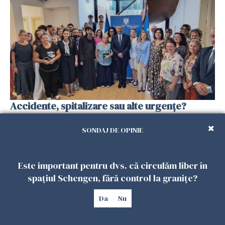
Accidente, spitalizare sau alte urgențe?
Consulatul României la Roma promite
intervenții în doar 24 de ore
SONDAJ DE OPINIE
26 IULIE 2026
Este important pentru dvs. că circulăm liber în
spațiul Schengen, fără control la granițe?
Da
Nu