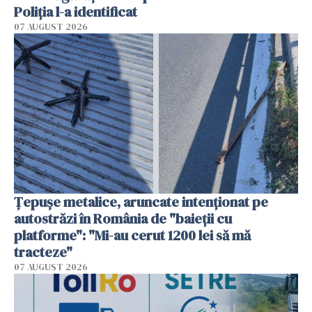
Poliția l-a identificat
07 AUGUST 2026
Țepușe metalice, aruncate intenționat pe
autostrăzi în România de "baieții cu
platforme": "Mi-au cerut 1200 lei să mă
tracteze"
07 AUGUST 2026