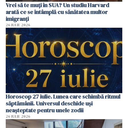
Vrei să te muți în SUA? Un studiu Harvard
arată ce se întâmplă cu sănătatea multor
imigranți
26 IULIE 2026
Horoscop 27 iulie. Lunea care schimbă ritmul
săptămânii. Universul deschide uși
neașteptate pentru unele zodii
26 IULIE 2026