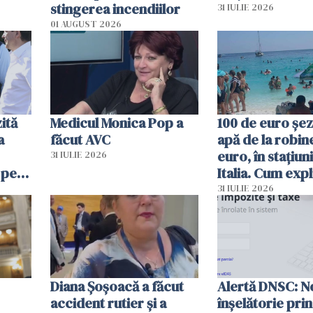
stingerea incendiilor
31 IULIE 2026
01 AUGUST 2026
ită
Medicul Monica Pop a
100 de euro șez
a
făcut AVC
apă de la robine
euro, în stațiuni
31 IULIE 2026
 pe
Italia. Cum expl
 „Vom
autoritățile
31 IULIE 2026
Diana Șoșoacă a făcut
Alertă DNSC: N
accident rutier și a
înșelătorie pri