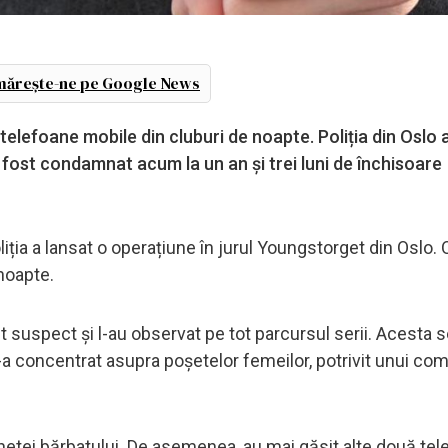
ărește-ne pe Google News
lefoane mobile din cluburi de noapte. Poliția din Oslo a
 fost condamnat acum la un an și trei luni de închisoare
ția a lansat o operațiune în jurul Youngstorget din Oslo. O
 noapte.
uspect și l-au observat pe tot parcursul serii. Acesta s
-a concentrat asupra poșetelor femeilor, potrivit unui co
chetei bărbatului. De asemenea, au mai găsit alte două te