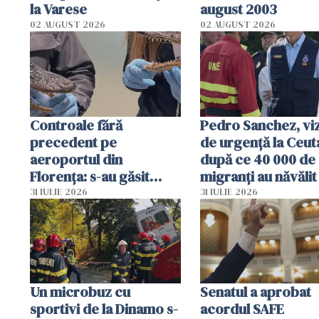
la Varese
august 2003
02 AUGUST 2026
02 AUGUST 2026
Controale fără
Pedro Sanchez, viz
precedent pe
de urgență la Ceut
aeroportul din
după ce 40 000 de
Florența: s-au găsit
migranți au năvălit
capete de aligator și o
teritoriul spaniol:
31 IULIE 2026
31 IULIE 2026
sumă imensă de bani
mobiliza toate
resursele"
Un microbuz cu
Senatul a aprobat
sportivi de la Dinamo s-
acordul SAFE