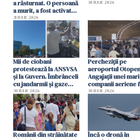
a răsturnat. O persoană
30 IULIE 2026
a murit, a fost activat
planul roșu de
31 IULIE 2026
intervenție
Mii de ciobani
Percheziții pe
protestează la ANSVSA
aeroportul Otopen
și la Guvern. Îmbrânceli
Angajații unei mari
cu jandarmii și gaze
companii aeriene 
lacrimogene
parfumuri, ceasuri 
30 IULIE 2026
30 IULIE 2026
mâncarea destinat
vânzării
Românii din străinătate
Încă o dronă în