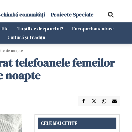
schimbă comunități
Proiecte Speciale
Utile
Tu știi ce drepturi ai?
Europarlamentare
Cultură și Tradiții
rile de noapte
at telefoanele femeilor
de noapte
CELE MAI CITITE