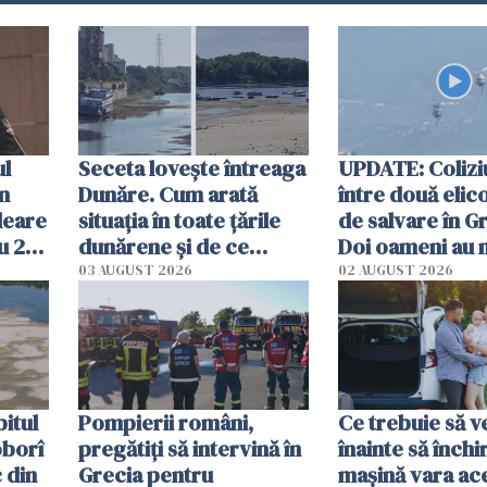
ul
Seceta lovește întreaga
UPDATE: Colizi
în
Dunăre. Cum arată
între două elic
leare
situația în toate țările
de salvare în Gr
u 2
dunărene și de ce
Doi oameni au 
ecută
România resimte
03 AUGUST 2026
02 AUGUST 2026
efectele, deși a plouat
în iulie
itul
Pompierii români,
Ce trebuie să ve
oborî
pregătiţi să intervină în
înainte să închi
 din
Grecia pentru
mașină vara ac