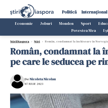
Politică
Internațional
Economie
Joburi
Monden
Sport
Educ
Povestea Mea
Eș
StiriDiaspora
›
Știri
›
Român, condamnat la închisoare în Norvegia: 
Român, condamnat la înc
pe care le seducea pe ri
De
Nicoleta Nicolau
07 IULIE 2023