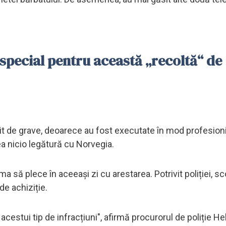
special pentru această „recoltă“ de
bit de grave, deoarece au fost executate în mod profesioni
ea nicio legătură cu Norvegia.
urma să plece în aceeași zi cu arestarea. Potrivit poliției, s
de achiziție.
cestui tip de infracțiuni", afirmă procurorul de poliție He