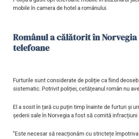
mobile în camera de hotel a românului.
Românul a călătorit în Norvegia 
telefoane
Furturile sunt considerate de poliție ca fiind deose
sistematic. Potrivit poliției, cetățeanul român nu av
El a sosit în țară cu puțin timp înainte de furturi și 
șederii sale în Norvegia a fost să comită infracțiuni 
"Este necesar să reacționăm cu strictețe împotriva a