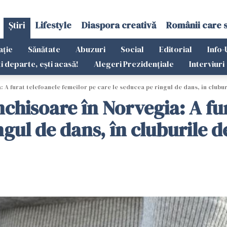
Știri
Lifestyle
Diaspora creativă
Românii care 
ație
Sănătate
Abuzuri
Social
Editorial
Info-
ti departe, ești acasă!
Alegeri Prezidențiale
Interviuri
A furat telefoanele femeilor pe care le seducea pe ringul de dans, în clubu
hisoare în Norvegia: A fur
ngul de dans, în cluburile 