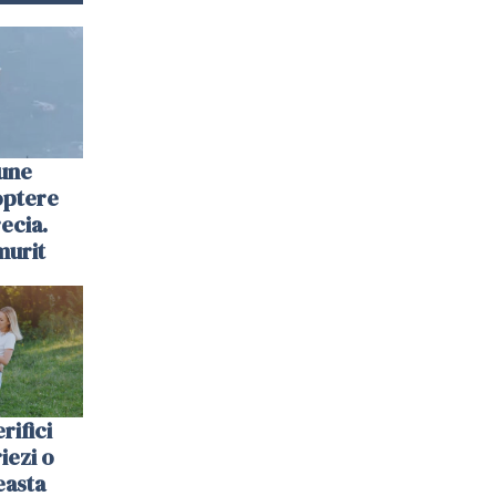
une
optere
ecia.
murit
rifici
riezi o
easta