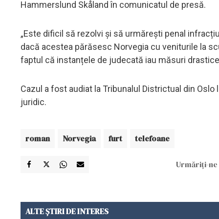
Hammerslund Skåland în comunicatul de presă.
„Este dificil să rezolvi și să urmărești penal infrac
dacă acestea părăsesc Norvegia cu veniturile la scu
faptul că instanțele de judecată iau măsuri drastice 
Cazul a fost audiat la Tribunalul Districtual din Oslo
juridic.
roman
Norvegia
furt
telefoane
Urmăriți-ne 
ALTE ȘTIRI DE INTERES