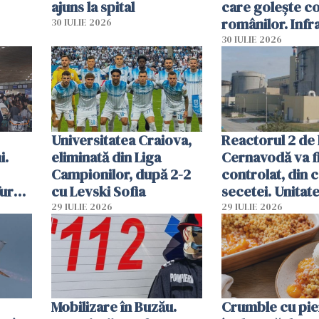
ajuns la spital
care golește co
românilor. Infr
30 IULIE 2026
folosesc numel
30 IULIE 2026
Ghișeul.ro și al 
Române
Universitatea Craiova,
Reactorul 2 de 
i.
eliminată din Liga
Cernavodă va fi
Campionilor, după 2-2
controlat, din 
furau
cu Levski Sofia
secetei. Unitate
și
deja oprită
29 IULIE 2026
29 IULIE 2026
ă
Mobilizare în Buzău.
Crumble cu pier