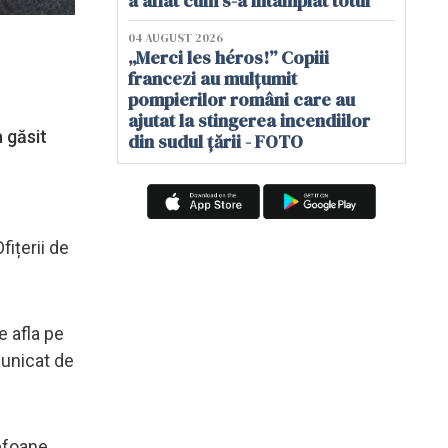
a aflat cum s-a întâmplat totul
04 AUGUST 2026
„Merci les héros!” Copiii
francezi au mulțumit
pompierilor români care au
ajutat la stingerea incendiilor
 găsit
din sudul țării - FOTO
fițerii de
e afla pe
municat de
lefoane