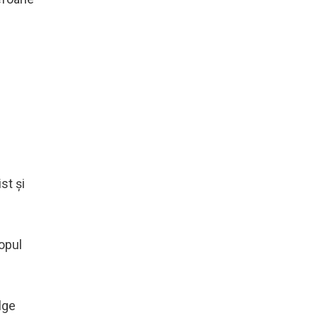
st și
copul
lge