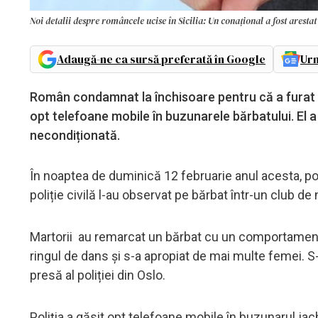
Noi detalii despre româncele ucise în Sicilia: Un conațional a fost arestat
Adaugă-ne ca sursă preferată în Google
Urm
Român condamnat la închisoare pentru că a furat te
opt telefoane mobile în buzunarele bărbatului. El a
necondiționată.
În noaptea de duminică 12 februarie anul acesta, poli
poliție civilă l-au observat pe bărbat într-un club de
Martorii au remarcat un bărbat cu un comportament s
ringul de dans și s-a apropiat de mai multe femei. S
presă al poliției din Oslo.
Poliția a găsit opt telefoane mobile în buzunarul ja