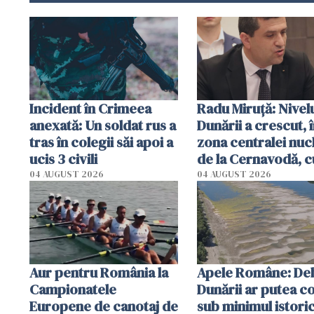
Incident în Crimeea
Radu Miruţă: Nivel
anexată: Un soldat rus a
Dunării a crescut, 
tras în colegii săi apoi a
zona centralei nuc
ucis 3 civili
de la Cernavodă, c
cm faţă de ziua tr
04 AUGUST 2026
04 AUGUST 2026
Aur pentru România la
Apele Române: Deb
Campionatele
Dunării ar putea c
Europene de canotaj de
sub minimul istoric