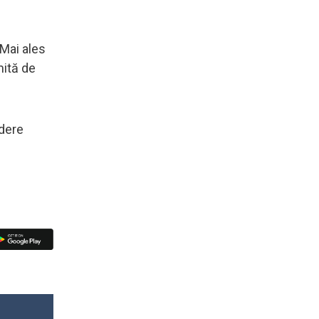
 Mai ales
mită de
edere