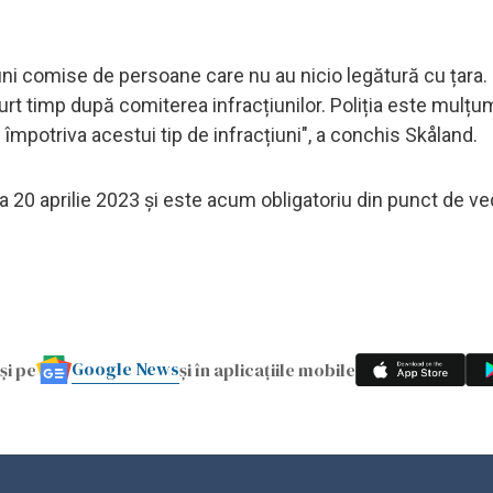
țiuni comise de persoane care nu au nicio legătură cu țara.
rt timp după comiterea infracțiunilor. Poliția este mulțu
împotriva acestui tip de infracțiuni", a conchis Skåland.
 la 20 aprilie 2023 și este acum obligatoriu din punct de v
Google News
și pe
și în aplicațiile mobile