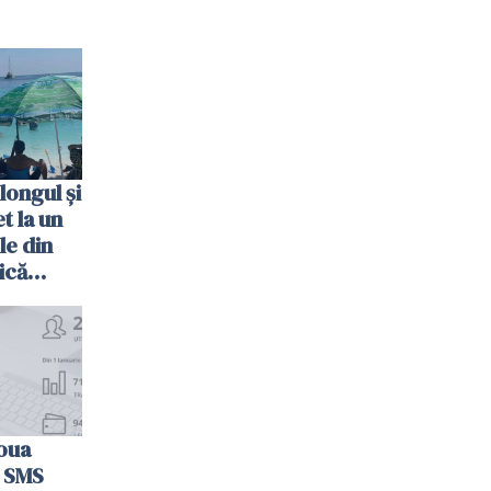
longul și
t la un
le din
ică
oua
n SMS