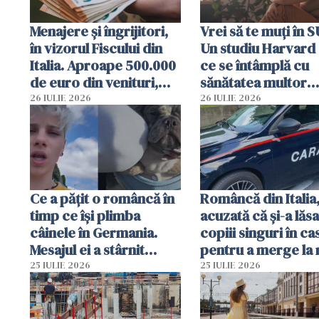
Menajere și îngrijitori,
Vrei să te muți în 
în vizorul Fiscului din
Un studiu Harvard 
Italia. Aproape 500.000
ce se întâmplă cu
de euro din venituri,
sănătatea multor
ascunși de autorități
imigranți
26 IULIE 2026
26 IULIE 2026
Ce a pățit o româncă în
Româncă din Italia
timp ce își plimba
acuzată că și-a lăsa
câinele în Germania.
copiii singuri în ca
Mesajul ei a stârnit
pentru a merge la 
dezbateri aprinse
Vecinii au dat alar
25 IULIE 2026
25 IULIE 2026