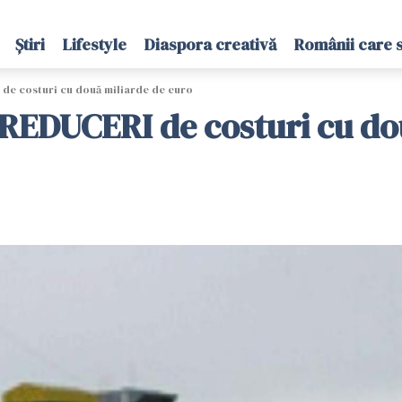
Știri
Lifestyle
Diaspora creativă
Românii care 
 de costuri cu două miliarde de euro
. REDUCERI de costuri cu do