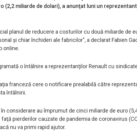
 (2,2 miliarde de dolari), a anunţat luni un reprezentant
al planul de reducere a costurilor cu două miliarde de eu
nal şi chiar închideri ale fabricilor", a declarat Fabien Ga
o online.
gramată o întâlnire a reprezentanţilor Renault cu sindicate
aţia franceză cere o notificare prealabilă către reprezenta
 întâlnirii.
a în considerare au împrumut de cinci miliarde de euro (5,
ă faţă pierderilor cauzate de pandemia de coronavirus (C
acă nu va primi rapid ajutor.