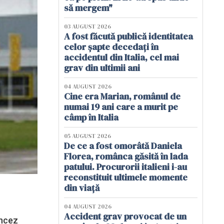
să mergem"
03 AUGUST 2026
A fost făcută publică identitatea
celor șapte decedați în
accidentul din Italia, cel mai
grav din ultimii ani
04 AUGUST 2026
Cine era Marian, românul de
numai 19 ani care a murit pe
câmp în Italia
05 AUGUST 2026
De ce a fost omorâtă Daniela
Florea, românca găsită în lada
patului. Procurorii italieni i-au
reconstituit ultimele momente
din viață
04 AUGUST 2026
Accident grav provocat de un
ancez