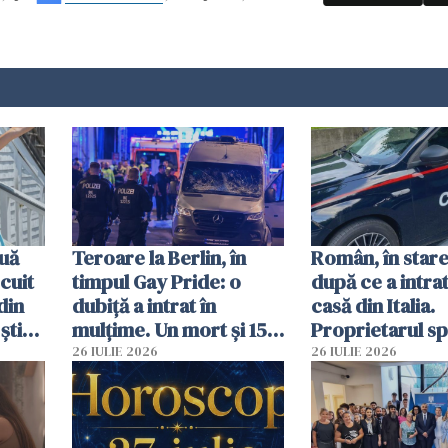
uă
Teroare la Berlin, în
Român, în stare
cuit
timpul Gay Pride: o
după ce a intrat
din
dubiță a intrat în
casă din Italia.
știu
mulțime. Un mort și 15
Proprietarul s
 voi”
răniți
s-a apărat cu un
26 IULIE 2026
26 IULIE 2026