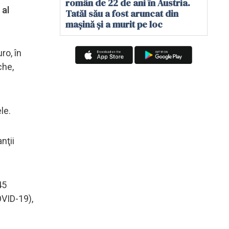
român de 22 de ani în Austria.
 al
Tatăl său a fost aruncat din
mașină și a murit pe loc
ro, în
che,
le.
nţii
45
OVID-19),