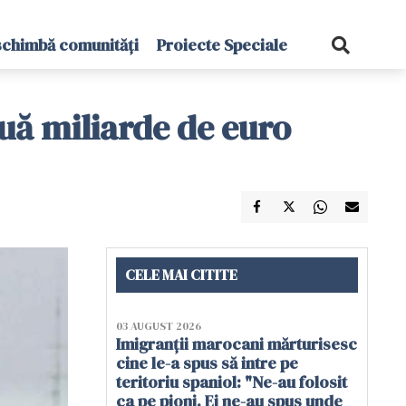
schimbă comunități
Proiecte Speciale
uă miliarde de euro
CELE MAI CITITE
03 AUGUST 2026
Imigranții marocani mărturisesc
cine le-a spus să intre pe
teritoriu spaniol: "Ne-au folosit
ca pe pioni. Ei ne-au spus unde