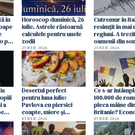
ă în
Horoscop duminică, 26
Cutremur în Ital
roape
iulie. Astrele răstoarnă
resimțit în mai
e
calculele pentru unele
regiuni. A trezi
o pot
zodii
oamenii din so
ore
un alt seism pr
25 IULIE 2026
25 IULIE 2026
o zi înainte
Un
Desertul perfect
Ce s-ar întâmpl
opiii
pentru luna iulie:
100.000 de rom
i a
Pavlova cu piersici
pleca mâine di
pe
coapte, miere și
Britanie? Econ
 mal
lavandă
resimți imediat
05 IULIE 2026
05 IULIE 2026