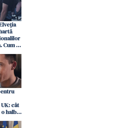
Elveția
hartă
ionalilor
. Cum îi
pentru
 UK: cât
 o halbă