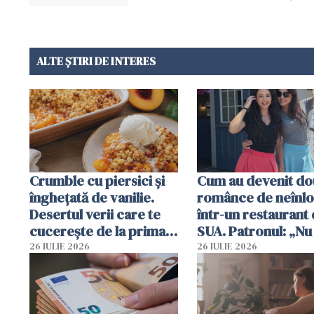
ALTE ȘTIRI DE INTERES
Crumble cu piersici și
Cum au devenit do
înghețată de vanilie.
românce de neînlo
Desertul verii care te
într-un restaurant 
cucerește de la prima
SUA. Patronul: „Nu 
lingură
ce o să mă fac fără
26 IULIE 2026
26 IULIE 2026