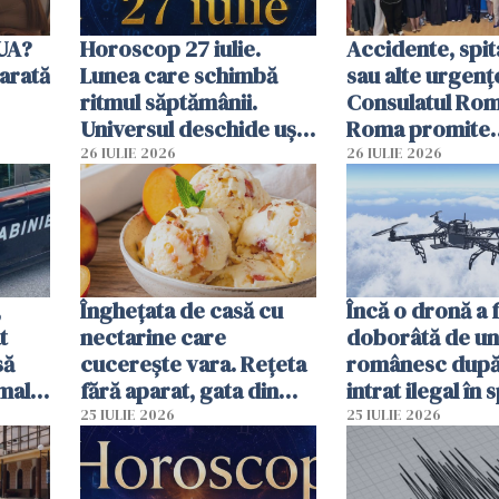
SUA?
Horoscop 27 iulie.
Accidente, spit
arată
Lunea care schimbă
sau alte urgenț
ritmul săptămânii.
Consulatul Româ
Universul deschide uși
Roma promite
neașteptate pentru
intervenții în d
26 IULIE 2026
26 IULIE 2026
unele zodii
de ore
,
Înghețata de casă cu
Încă o dronă a 
t
nectarine care
doborâtă de un
să
cucerește vara. Rețeta
românesc după
mall.
fără aparat, gata din
intrat ilegal în 
ma
câteva ingrediente
aerian al Român
25 IULIE 2026
25 IULIE 2026