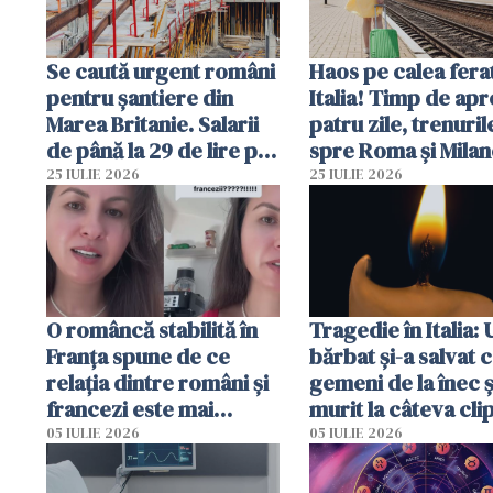
Se caută urgent români
Haos pe calea ferat
pentru șantiere din
Italia! Timp de ap
Marea Britanie. Salarii
patru zile, trenuril
de până la 29 de lire pe
spre Roma și Milan
oră
întârzia până la 3 
25 IULIE 2026
25 IULIE 2026
O româncă stabilită în
Tragedie în Italia: 
Franța spune de ce
bărbat și-a salvat c
relația dintre români și
gemeni de la înec ș
francezi este mai
murit la câteva cli
complicată decât pare
după ce i-a adus la
05 IULIE 2026
05 IULIE 2026