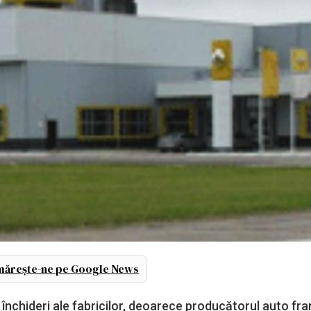
ărește-ne pe Google News
 închideri ale fabricilor, deoarece producătorul auto fr