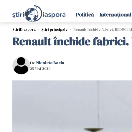
Politică
Internațional
StiriDiaspora
›
Știri principale
›
Renault închide fabrici. REDUCERI
Renault închide fabrici
De
Nicoleta Baciu
25 MAI 2020