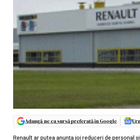
Adaugă-ne ca sursă preferată în Google
Urm
Renault ar putea anunţa joi reduceri de personal şi