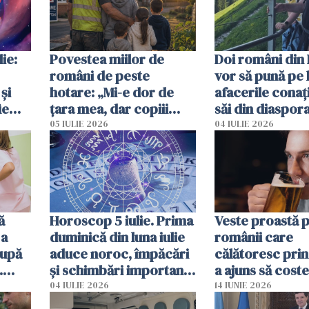
ie:
Povestea miilor de
Doi români din 
români de peste
vor să pună pe 
și
hotare: „Mi-e dor de
afacerile conaț
ie
țara mea, dar copiii
săi din diaspora
spun că Anglia e casa
ajută mai exact
05 IULIE 2026
04 IULIE 2026
noastră”
ă
Horoscop 5 iulie. Prima
Veste proastă 
 a
duminică din luna iulie
românii care
după
aduce noroc, împăcări
călătoresc prin
.
și schimbări importante
a ajuns să coste
mor
pentru câteva zodii
de bere
04 IULIE 2026
14 IUNIE 2026