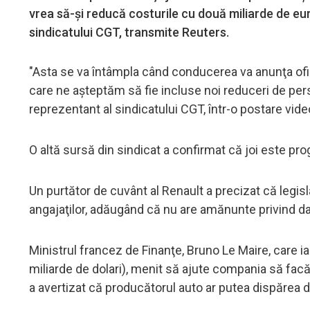
vrea să-şi reducă costurile cu două miliarde de euro
sindicatului CGT, transmite Reuters.
"Asta se va întâmpla când conducerea va anunţa ofici
care ne aşteptăm să fie incluse noi reduceri de perso
reprezentant al sindicatului CGT, într-o postare vide
O altă sursă din sindicat a confirmat că joi este pro
Un purtător de cuvânt al Renault a precizat că legisl
angajaţilor, adăugând că nu are amănunte privind data
Ministrul francez de Finanţe, Bruno Le Maire, care i
miliarde de dolari), menit să ajute compania să fac
a avertizat că producătorul auto ar putea dispărea d