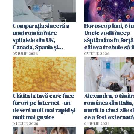
Comparația sinceră a
Horoscop luni, 6 iul
unui român între
Unele zodii încep
spitalele din UK,
săptămâna în forță 
Canada, Spania și
câteva trebuie să f
România
prudente
05 IULIE 2026
05 IULIE 2026
Clătita la tavă care face
Alexandra, o tânăr
furori pe internet - un
românca din Italia,
desert mult mai rapid și
murit la cinci zile 
mult mai gustos
ce a fost externată
Anchetă pentru o
04 IULIE 2026
04 IULIE 2026
din culpă