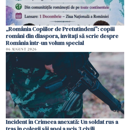
„România Copiilor de Pretutindeni”: copiii
români din diaspora, invitați să scrie despre
România într-un volum special
06 AUGUST 2026
Incident în Crimeea anexată: Un soldat rus a
tras în colegii săi apoi a ucis 3 civili