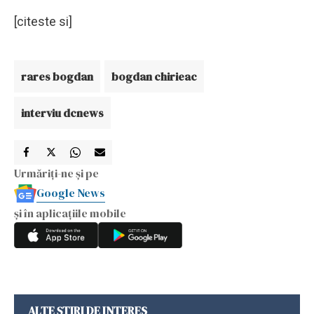
[citeste si]
rares bogdan
bogdan chirieac
interviu dcnews
Urmăriți-ne și pe
Google News
și în aplicațiile mobile
ALTE ȘTIRI DE INTERES