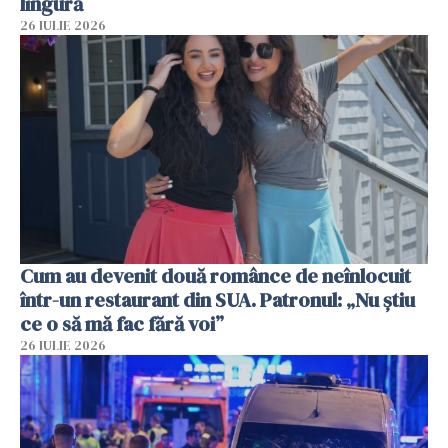
lingură
26 IULIE 2026
Cum au devenit două românce de neînlocuit
într-un restaurant din SUA. Patronul: „Nu știu
ce o să mă fac fără voi”
26 IULIE 2026