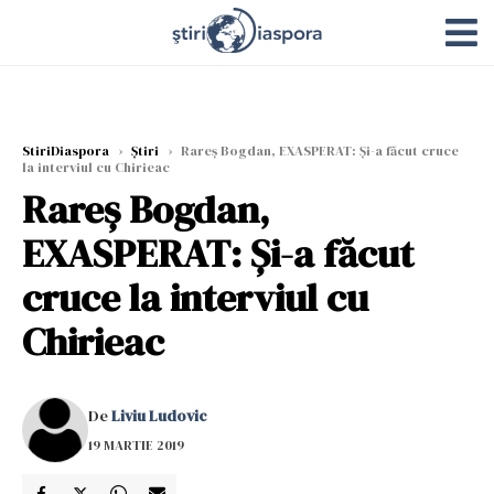
StiriDiaspora
›
Știri
›
Rareș Bogdan, EXASPERAT: Și-a făcut cruce
la interviul cu Chirieac
Rareș Bogdan,
EXASPERAT: Și-a făcut
cruce la interviul cu
Chirieac
De
Liviu Ludovic
19 MARTIE 2019