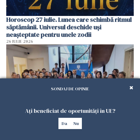
Horoscop 27 iulie. Lunea care schimbă ritmul
săptămânii. Universul deschide uși
neașteptate pentru unele zodii
26 IULIE 2026
SONDAJ DE OPINIE
Ați beneficiat de oportunități în UE?
Accidente, spitalizare sau alte urgențe?
Da
Nu
Consulatul României la Roma promite
intervenții în doar 24 de ore