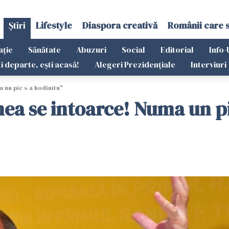
Știri
Lifestyle
Diaspora creativă
Românii care 
ație
Sănătate
Abuzuri
Social
Editorial
Info-
ti departe, ești acasă!
Alegeri Prezidențiale
Interviuri
un pic s-a hodinitu"
a se intoarce! Numa un pi