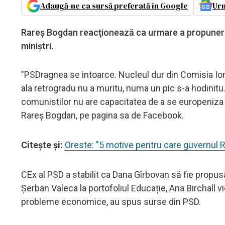
Adaugă-ne ca sursă preferată în Google
Urm
Rareş Bogdan reacţionează ca urmare a propunerilo
miniştri.
"PSDragnea se intoarce. Nucleul dur din Comisia Ior
ala retrogradu nu a muritu, numa un pic s-a hodinitu
comunistilor nu are capacitatea de a se europeniza s
Rareş Bogdan, pe pagina sa de Facebook.
Citeşte şi:
Oreste: "5 motive pentru care guvernul R
CEx al PSD a stabilit ca Dana Gîrbovan să fie propusă
Șerban Valeca la portofoliul Educație, Ana Birchall v
probleme economice, au spus surse din PSD.