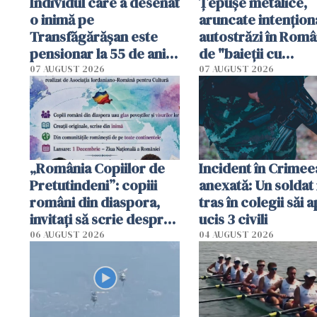
Individul care a desenat
Țepușe metalice,
o inimă pe
aruncate intențion
Transfăgărășan este
autostrăzi în Româ
pensionar la 55 de ani.
de "baieții cu
Poliția l-a identificat
platforme": "Mi-au
07 AUGUST 2026
07 AUGUST 2026
cerut 1200 lei să m
tracteze"
„România Copiilor de
Incident în Crimee
Pretutindeni”: copiii
anexată: Un soldat 
români din diaspora,
tras în colegii săi a
invitați să scrie despre
ucis 3 civili
România într-un volum
06 AUGUST 2026
04 AUGUST 2026
special