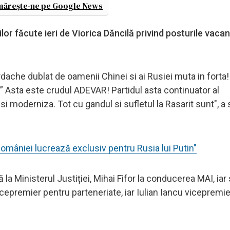
ărește-ne pe Google News
r făcute ieri de Viorica Dăncilă privind posturile vaca
dache dublat de oamenii Chinei si ai Rusiei muta in forta!
.” Asta este crudul ADEVAR! Partidul asta continuator al
i moderniza. Tot cu gandul si sufletul la Rasarit sunt", a 
omâniei lucrează exclusiv pentru Rusia lui Putin"
 la Ministerul Justiției, Mihai Fifor la conducerea MAI, iar
icepremier pentru parteneriate, iar Iulian Iancu vicepremi