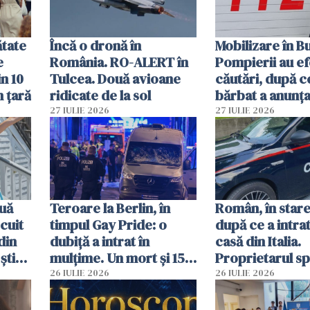
ătate
Încă o dronă în
Mobilizare în B
e
România. RO-ALERT în
Pompierii au ef
in 10
Tulcea. Două avioane
căutări, după c
n țară
ridicate de la sol
bărbat a anunțat
că a văzut un o
27 IULIE 2026
27 IULIE 2026
luminos
uă
Teroare la Berlin, în
Român, în stare
cuit
timpul Gay Pride: o
după ce a intrat
din
dubiță a intrat în
casă din Italia.
știu
mulțime. Un mort și 15
Proprietarul s
 voi”
răniți
s-a apărat cu un
26 IULIE 2026
26 IULIE 2026