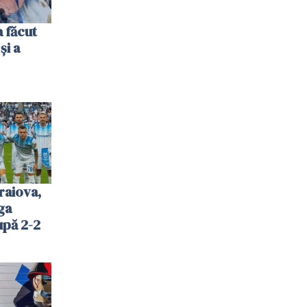
 făcut
și a
raiova,
ga
upă 2-2