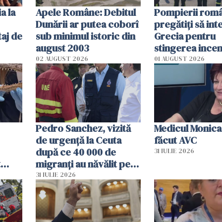
a la
Apele Române: Debitul
Pompierii româ
Dunării ar putea coborî
pregătiţi să int
aj de
sub minimul istoric din
Grecia pentru
august 2003
stingerea incen
02 AUGUST 2026
01 AUGUST 2026
Pedro Sanchez, vizită
Medicul Monica
de urgență la Ceuta
făcut AVC
după ce 40 000 de
31 IULIE 2026
t
migranți au năvălit pe
și o
teritoriul spaniol: „Vom
31 IULIE 2026
ni
mobiliza toate
resursele"