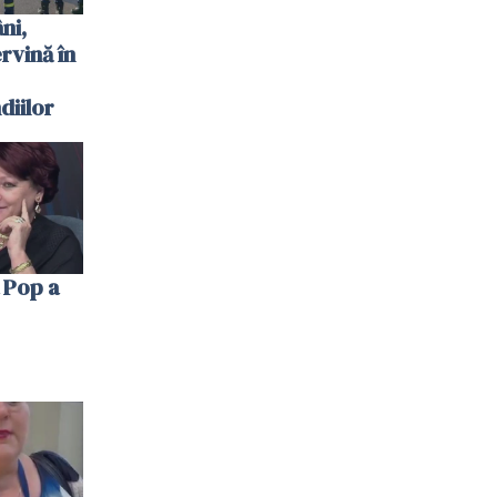
ni,
ervină în
diilor
 Pop a