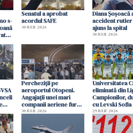
Senatul a aprobat
Diana Șoșoacă a
mo s-
acordul SAFE
accident rutier 
soană
ajuns la spital
30 IULIE 2026
vat
30 IULIE 2026
Percheziții pe
Universitatea C
SVSA
aeroportul Otopeni.
eliminată din Li
nceli
Angajații unei mari
Campionilor, d
e
companii aeriene furau
cu Levski Sofia
parfumuri, ceasuri și
30 IULIE 2026
29 IULIE 2026
mâncarea destinată
vânzării