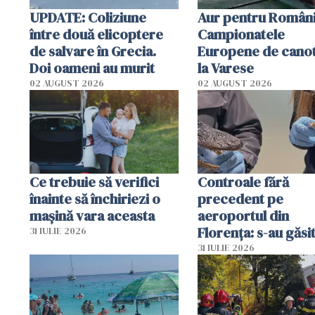
UPDATE: Coliziune
Aur pentru Români
între două elicoptere
Campionatele
de salvare în Grecia.
Europene de canot
Doi oameni au murit
la Varese
02 AUGUST 2026
02 AUGUST 2026
Ce trebuie să verifici
Controale fără
înainte să închiriezi o
precedent pe
mașină vara aceasta
aeroportul din
Florența: s-au găsi
31 IULIE 2026
capete de aligator 
31 IULIE 2026
sumă imensă de ba