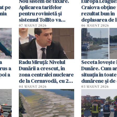
Nou sistem de taxare.
Europa League:
at pe
Aplicarea tarifelor
Craiova obține
nia
pentru rovinietă şi
rezultat bun în
sistemul TollRo va
deplasarea de 
începe la 1 octombrie
07 AUGUST 2026
06 AUGUST 2026
ă
a
Radu Miruţă: Nivelul
Seceta lovește 
rus a
Dunării a crescut, în
Dunăre. Cum ar
poi a
zona centralei nucleare
situația în toate
de la Cernavodă, cu 2
dunărene și de
cm faţă de ziua trecută
România resim
04 AUGUST 2026
03 AUGUST 2026
efectele, deși a
în iulie