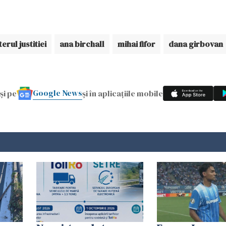
erul justitiei
ana birchall
mihai fifor
dana girbovan
Google News
și pe
și în aplicațiile mobile