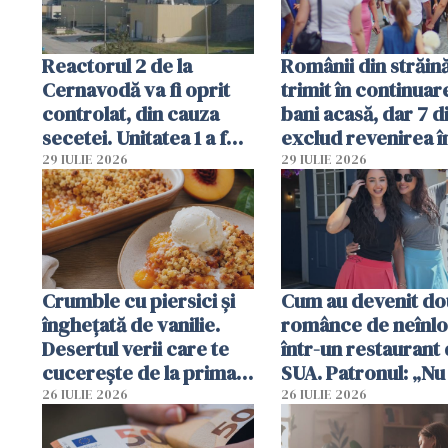
Reactorul 2 de la
Românii din străin
Cernavodă va fi oprit
trimit în continuar
controlat, din cauza
bani acasă, dar 7 d
secetei. Unitatea 1 a fost
exclud revenirea î
deja oprită
29 IULIE 2026
29 IULIE 2026
Crumble cu piersici și
Cum au devenit do
înghețată de vanilie.
românce de neînlo
Desertul verii care te
într-un restaurant 
cucerește de la prima
SUA. Patronul: „Nu 
lingură
ce o să mă fac fără
26 IULIE 2026
26 IULIE 2026