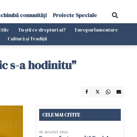
schimbă comunități
Proiecte Speciale
Utile
Tu știi ce drepturi ai?
Europarlamentare
Cultură și Tradiții
c s-a hodinitu"
CELE MAI CITITE
05 AUGUST 2026