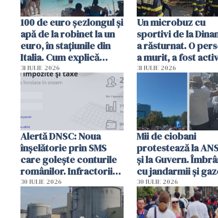
100 de euro șezlongul și
Un microbuz cu
apă de la robinet la un
sportivi de la Dina
euro, în stațiunile din
a răsturnat. O per
Italia. Cum explică
a murit, a fost acti
autoritățile
planul roșu de
31 IULIE 2026
31 IULIE 2026
intervenție
Alertă DNSC: Noua
Mii de ciobani
înșelătorie prin SMS
protestează la AN
care golește conturile
și la Guvern. Îmbrâ
românilor. Infractorii
cu jandarmii și gaz
folosesc numele
lacrimogene
30 IULIE 2026
30 IULIE 2026
Ghișeul.ro și al Poliției
Române