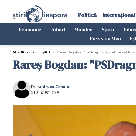
Politică
Internațional
Economie
Joburi
Monden
Sport
Educ
Povestea Mea
Eș
StiriDiaspora
›
Știri
›
Rareş Bogdan: "PSDragnea se intoarce! Numa 
Rareş Bogdan: "PSDragne
De
Andreea Cosma
24 AUGUST 2019