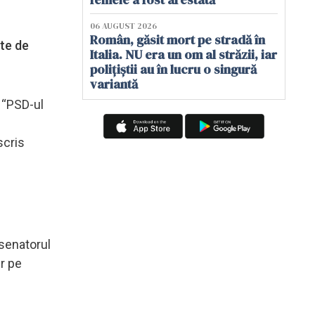
06 AUGUST 2026
Român, găsit mort pe stradă în
nte de
Italia. NU era un om al străzii, iar
polițiștii au în lucru o singură
variantă
 “PSD-ul
scris
 senatorul
er pe