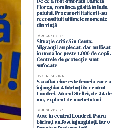
De ce a fost omorâtă Daniela
Florea, românca găsită în lada
patului. Procurorii italieni i-au
reconstituit ultimele momente
din viață
05 AUGUST 2026
Situație critică în Ceuta:
Migranții au plecat, dar au lăsat
în urma lor peste 1.000 de copii.
Centrele de protecție sunt
sufocate
06 AUGUST 2026
S-a aflat cine este femeia care a
înjunghiat 4 bărbați în centrul
Londrei. Atacul Stellei, de 44 de
ani, explicat de anchetatori
05 AUGUST 2026
Atac în centrul Londrei. Patru
bărbați au fost înjunghiați, iar o
femeie a fost arestată