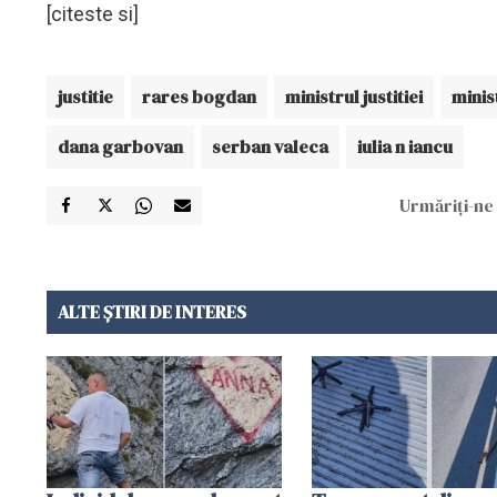
[citeste si]
justitie
rares bogdan
ministrul justitiei
minist
dana garbovan
serban valeca
iulia n iancu
Urmăriți-ne 
ALTE ȘTIRI DE INTERES