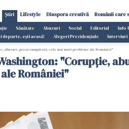
Știri
Lifestyle
Diaspora creativă
Românii care 
ație
Sănătate
Abuzuri
Social
Editorial
Info-
ti departe, ești acasă!
Alegeri Prezidențiale
Interviuri
, abuzuri, presă cumpărată, cele mai mari probleme ale României"
ashington: "Corupție, abu
 ale României"