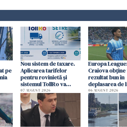
Nou sistem de taxare.
Europa League:
at pe
Aplicarea tarifelor
Craiova obține
nia
pentru rovinietă şi
rezultat bun în
sistemul TollRo va
deplasarea de 
începe la 1 octombrie
07 AUGUST 2026
06 AUGUST 2026
ă