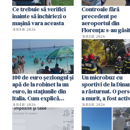
Ce trebuie să verifici
Controale fără
înainte să închiriezi o
precedent pe
mașină vara aceasta
aeroportul din
Florența: s-au găsi
31 IULIE 2026
capete de aligator 
31 IULIE 2026
sumă imensă de ba
100 de euro șezlongul și
Un microbuz cu
apă de la robinet la un
sportivi de la Dina
euro, în stațiunile din
a răsturnat. O per
Italia. Cum explică
a murit, a fost acti
autoritățile
planul roșu de
31 IULIE 2026
31 IULIE 2026
intervenție