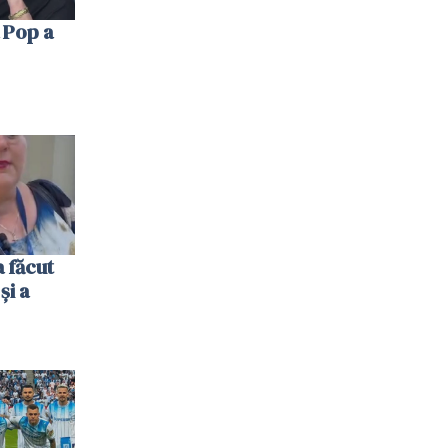
 Pop a
 făcut
și a