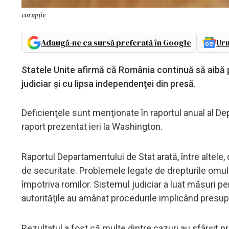
corupție
Adaugă-ne ca sursă preferată în Google
Urm
Statele Unite afirmă că România continuă să aibă 
judiciar şi cu lipsa independenţei din presă.
Deficienţele sunt menţionate în raportul anual al De
raport prezentat ieri la Washington.
Raportul Departamentului de Stat arată, între altele, 
de securitate. Problemele legate de drepturile omului
împotriva romilor. Sistemul judiciar a luat măsuri pe
autorităţile au amânat procedurile implicând presupu
Rezultatul a fost că multe dintre cazuri au sfârşit pr