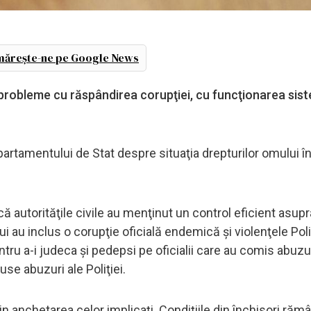
ărește-ne pe Google News
probleme cu răspândirea corupţiei, cu funcţionarea sist
partamentului de Stat despre situaţia drepturilor omului î
că autorităţile civile au menţinut un control eficient asupr
 au inclus o corupţie oficială endemică şi violenţele Poli
ntru a-i judeca şi pedepsi pe oficialii care au comis abuzur
se abuzuri ale Poliţiei.
in anchetarea celor implicaţi. Condiţiile din închisori rămâ