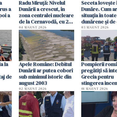
a
Radu Miruţă: Nivelul
Seceta lovește 
rus a
Dunării a crescut, în
Dunăre. Cum ar
poi a
zona centralei nucleare
situația în toate
de la Cernavodă, cu 2
dunărene și de
cm faţă de ziua trecută
România resim
04 AUGUST 2026
03 AUGUST 2026
efectele, deși a
în iulie
a la
Apele Române: Debitul
Pompierii româ
Dunării ar putea coborî
pregătiţi să int
aj de
sub minimul istoric din
Grecia pentru
august 2003
stingerea incen
02 AUGUST 2026
01 AUGUST 2026