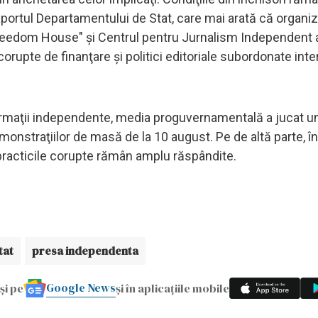
aportul Departamentului de Stat, care mai arată că organiza
reedom House" şi Centrul pentru Jurnalism Independent 
upte de finanţare şi politici editoriale subordonate inte
formaţii independente, media proguvernamentală a jucat un
monstraţiilor de masă de la 10 august. Pe de altă parte, î
practicile corupte rămân amplu răspândite.
tat
presa independenta
Google News
și pe
și în aplicațiile mobile