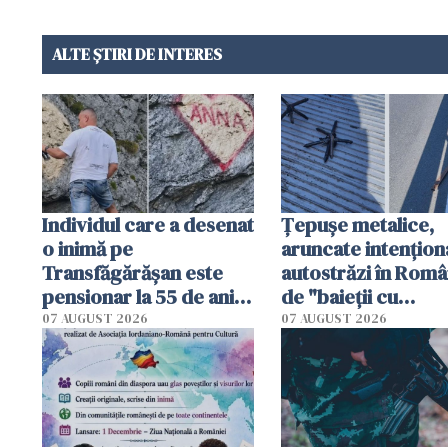
ALTE ȘTIRI DE INTERES
Individul care a desenat
Țepușe metalice,
o inimă pe
aruncate intențion
Transfăgărășan este
autostrăzi în Româ
pensionar la 55 de ani.
de "baieții cu
Poliția l-a identificat
platforme": "Mi-au
07 AUGUST 2026
07 AUGUST 2026
cerut 1200 lei să m
tracteze"