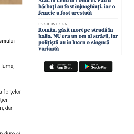
Atac în centrul Londrei. Patru
bărbați au fost înjunghiați, iar o
femeie a fost arestată
06 AUGUST 2026
Român, găsit mort pe stradă în
Italia. NU era un om al străzii, iar
emului
polițiștii au în lucru o singură
variantă
n lume,
a forţelor
ţiei
i, dar
n dure şi