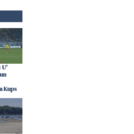
 U'
 un
la Kups