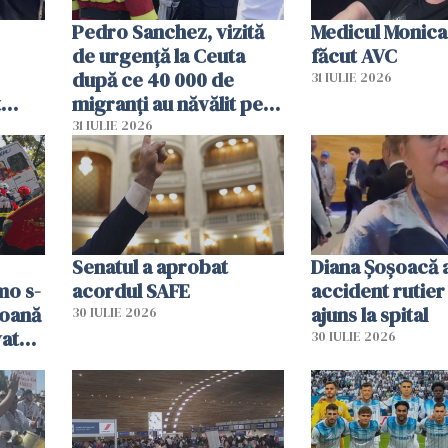
Pedro Sanchez, vizită
Medicul Monica
de urgență la Ceuta
făcut AVC
după ce 40 000 de
31 IULIE 2026
t
migranți au năvălit pe
și o
teritoriul spaniol: „Vom
31 IULIE 2026
ni
mobiliza toate
resursele"
Senatul a aprobat
Diana Șoșoacă a
mo s-
acordul SAFE
accident rutier 
soană
ajuns la spital
30 IULIE 2026
vat
30 IULIE 2026