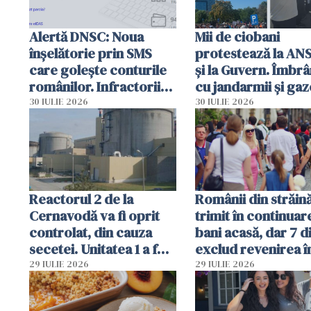
Alertă DNSC: Noua
Mii de ciobani
înșelătorie prin SMS
protestează la AN
care golește conturile
și la Guvern. Îmbrâ
românilor. Infractorii
cu jandarmii și gaz
folosesc numele
lacrimogene
30 IULIE 2026
30 IULIE 2026
Ghișeul.ro și al Poliției
Române
Reactorul 2 de la
Românii din străin
Cernavodă va fi oprit
trimit în continuar
controlat, din cauza
bani acasă, dar 7 d
secetei. Unitatea 1 a fost
exclud revenirea î
deja oprită
29 IULIE 2026
29 IULIE 2026