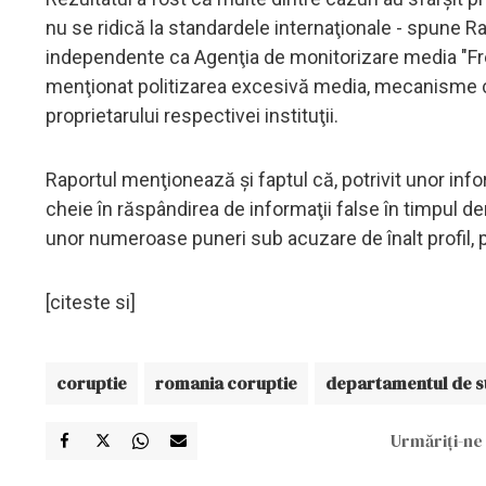
nu se ridică la standardele internaţionale - spune R
independente ca Agenţia de monitorizare media "F
menţionat politizarea excesivă media, mecanisme cor
proprietarului respectivei instituţii.
Raportul menţionează şi faptul că, potrivit unor in
cheie în răspândirea de informaţii false în timpul de
unor numeroase puneri sub acuzare de înalt profil, 
[citeste si]
coruptie
romania coruptie
departamentul de s
Urmăriți-ne 