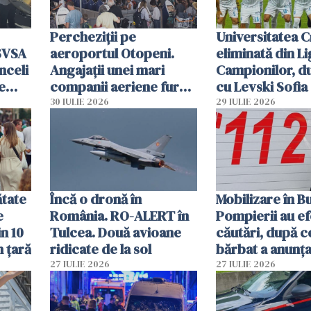
Percheziții pe
Universitatea C
SVSA
aeroportul Otopeni.
eliminată din Li
nceli
Angajații unei mari
Campionilor, d
e
companii aeriene furau
cu Levski Sofia
parfumuri, ceasuri și
30 IULIE 2026
29 IULIE 2026
mâncarea destinată
vânzării
ătate
Încă o dronă în
Mobilizare în B
e
România. RO-ALERT în
Pompierii au ef
in 10
Tulcea. Două avioane
căutări, după c
n țară
ridicate de la sol
bărbat a anunțat
că a văzut un o
27 IULIE 2026
27 IULIE 2026
luminos