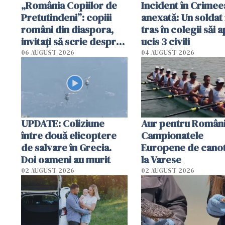
„România Copiilor de
Incident în Crimee
Pretutindeni”: copiii
anexată: Un soldat 
români din diaspora,
tras în colegii săi a
invitați să scrie despre
ucis 3 civili
România într-un volum
06 AUGUST 2026
04 AUGUST 2026
special
UPDATE: Coliziune
Aur pentru Români
între două elicoptere
Campionatele
de salvare în Grecia.
Europene de canot
Doi oameni au murit
la Varese
02 AUGUST 2026
02 AUGUST 2026