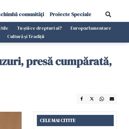
schimbă comunități
Proiecte Speciale
Utile
Tu știi ce drepturi ai?
Europarlamentare
Cultură și Tradiții
zuri, presă cumpărată,
CELE MAI CITITE