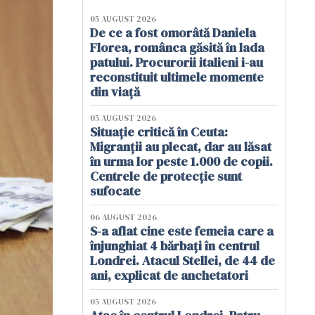
05 AUGUST 2026
De ce a fost omorâtă Daniela
Florea, românca găsită în lada
patului. Procurorii italieni i-au
reconstituit ultimele momente
din viață
05 AUGUST 2026
Situație critică în Ceuta:
Migranții au plecat, dar au lăsat
în urma lor peste 1.000 de copii.
Centrele de protecție sunt
sufocate
06 AUGUST 2026
S-a aflat cine este femeia care a
înjunghiat 4 bărbați în centrul
Londrei. Atacul Stellei, de 44 de
ani, explicat de anchetatori
05 AUGUST 2026