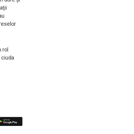
ţii
au
reselor
 rol
n ciuda