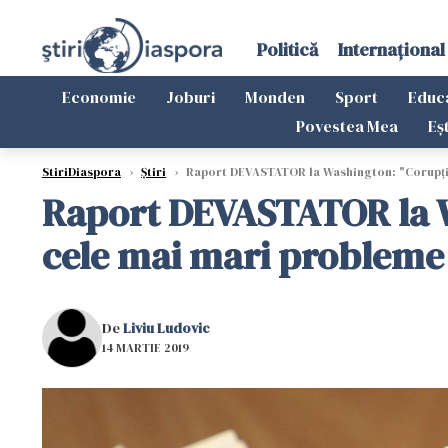
Politică
Internațional
Economie
Joburi
Monden
Sport
Educ
Povestea Mea
Eș
StiriDiaspora
›
Știri
›
Raport DEVASTATOR la Washington: "Corupție
Raport DEVASTATOR la W
cele mai mari probleme
De
Liviu Ludovic
14 MARTIE 2019