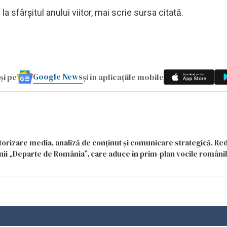
a sfârşitul anului viitor, mai scrie sursa citată.
Google News
și pe
și în aplicațiile mobile
itorizare media, analiză de conținut și comunicare strategică. Re
siunii „Departe de România”, care aduce în prim-plan vocile români