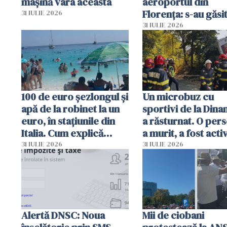
mașină vara aceasta
aeroportul din
Florența: s-au găsi
31 IULIE 2026
capete de aligator 
31 IULIE 2026
sumă imensă de ba
100 de euro șezlongul și
Un microbuz cu
apă de la robinet la un
sportivi de la Dina
euro, în stațiunile din
a răsturnat. O per
Italia. Cum explică
a murit, a fost acti
autoritățile
planul roșu de
31 IULIE 2026
31 IULIE 2026
intervenție
Alertă DNSC: Noua
Mii de ciobani