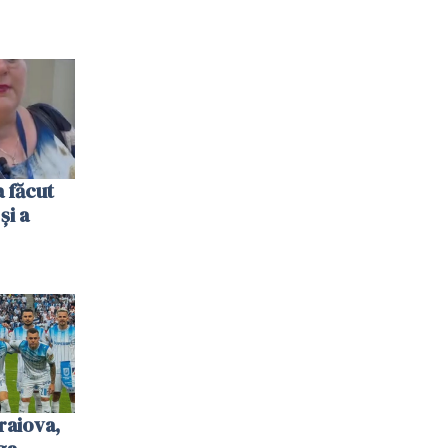
 făcut
și a
raiova,