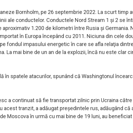
ei daneze Bornholm, pe 26 septembrie 2022. La scurt timp a
linii ale conductelor. Conductele Nord Stream 1 şi 2 se înt
de aproximativ 1.200 de kilometri între Rusia şi Germania. 
 importat în Europa începând cu 2011. Niciuna din cele do
pe fondul impasului energetic în care se afla relaţia dint
. La mai bine de un an de la explozii, încă nu este clar ci
lă în spatele atacurilor, spunând că Washingtonul încearcă
esc a continuat să fie transportat zilnic prin Ucraina către
 acest tranzit, a adăugat preşedintele rus, adăugând că a
at de Moscova în urmă cu mai bine de 19 luni, au beneficiat