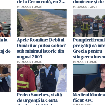
de la Cernavodă, cu 2
dunărene și de
cm faţă de ziua trecută
România resim
04 AUGUST 2026
03 AUGUST 2026
efectele, deși a
în iulie
a la
Apele Române: Debitul
Pompierii româ
Dunării ar putea coborî
pregătiţi să int
aj de
sub minimul istoric din
Grecia pentru
august 2003
stingerea incen
02 AUGUST 2026
01 AUGUST 2026
Pedro Sanchez, vizită
Medicul Monica
de urgență la Ceuta
făcut AVC