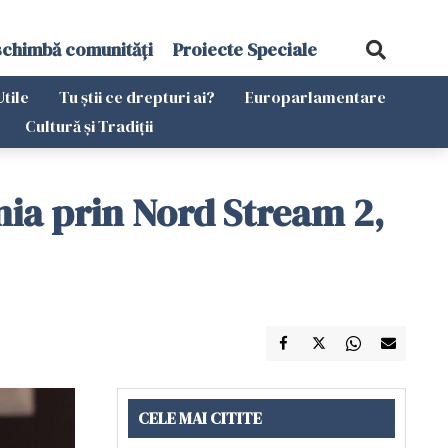
schimbă comunități
Proiecte Speciale
Utile
Tu știi ce drepturi ai?
Europarlamentare
Cultură și Tradiții
ania prin Nord Stream 2,
CELE MAI CITITE