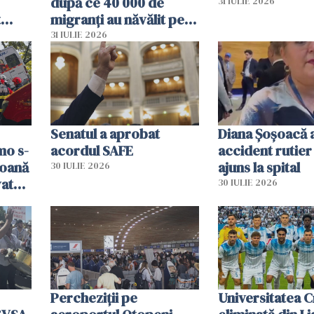
după ce 40 000 de
31 IULIE 2026
t
migranți au năvălit pe
și o
teritoriul spaniol: „Vom
31 IULIE 2026
ni
mobiliza toate
resursele"
Senatul a aprobat
Diana Șoșoacă a
mo s-
acordul SAFE
accident rutier 
soană
ajuns la spital
30 IULIE 2026
vat
30 IULIE 2026
Percheziții pe
Universitatea C