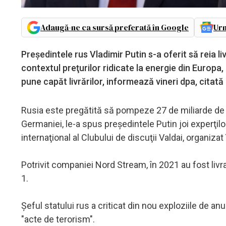
Adaugă-ne ca sursă preferată în Google
Urm
Preşedintele rus Vladimir Putin s-a oferit să reia 
contextul preţurilor ridicate la energie din Europa,
pune capăt livrărilor, informează vineri dpa, citat
Rusia este pregătită să pompeze 27 de miliarde de m
Germaniei, le-a spus preşedintele Putin joi experţilo
internaţional al Clubului de discuţii Valdai, organiza
Potrivit companiei Nord Stream, în 2021 au fost liv
1.
Şeful statului rus a criticat din nou exploziile de a
"acte de terorism".