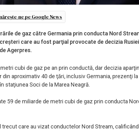
ărește-ne pe Google News
livrările de gaz către Germania prin conducta Nord Stream
 creşteri care au fost parţial provocate de decizia Rusiei
ă de Agerpres.
etri cubi de gaz pe an prin conductă, dar decizia aparţi
r din aproximativ 40 de ţări, inclusiv Germania, prezenţi l
t în staţiunea Soci de la Marea Neagră.
rate 59 de miliarde de metri cubi de gaz prin conducta No
nul trecut care au vizat conductelor Nord Stream, calificând