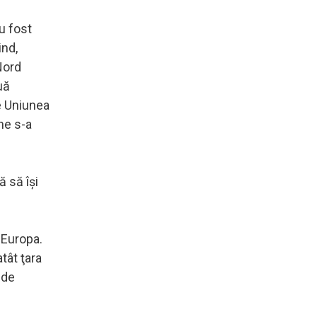
u fost
ind,
Nord
uă
re Uniunea
ne s-a
 să îşi
 Europa.
tât ţara
 de