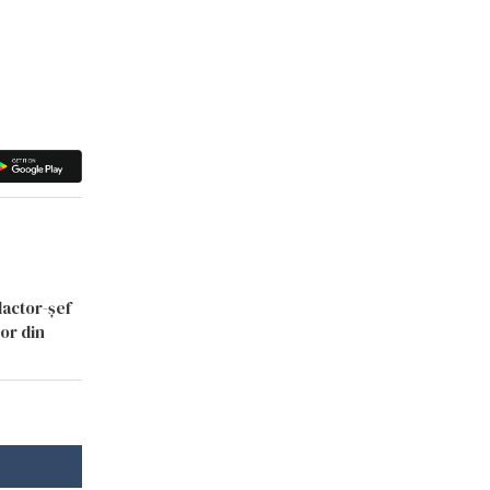
dactor-șef
lor din