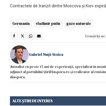
Contractele de tranzit dintre Moscova şi Kiev expiră l
Germania
vladimir putin
gaze naturale
Urmăriți-ne 
Gabriel Nuță-Stoica
Jurnalist cu peste 15 ani de experiență, specializat în mon
adjunct al portalului ȘtiriDiaspora.ro și realizator al emi
diaspora.
ALTE ȘTIRI DE INTERES