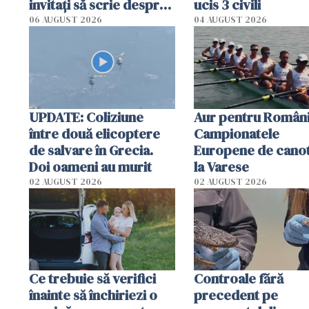
invitați să scrie despre
ucis 3 civili
România într-un volum
06 AUGUST 2026
04 AUGUST 2026
special
UPDATE: Coliziune
Aur pentru Români
între două elicoptere
Campionatele
de salvare în Grecia.
Europene de canot
Doi oameni au murit
la Varese
02 AUGUST 2026
02 AUGUST 2026
Ce trebuie să verifici
Controale fără
înainte să închiriezi o
precedent pe