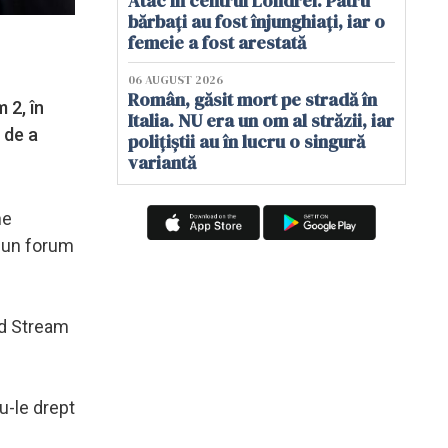
Atac în centrul Londrei. Patru
bărbați au fost înjunghiați, iar o
femeie a fost arestată
06 AUGUST 2026
Român, găsit mort pe stradă în
 2, în
Italia. NU era un om al străzii, iar
 de a
polițiștii au în lucru o singură
variantă
ne
a un forum
rd Stream
u-le drept