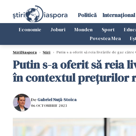
Politică
Internațional
Economie
Joburi
Monden
Sport
Educ
Povestea Mea
Eș
StiriDiaspora
›
Știri
›
Putin s-a oferit să reia livrările de gaz căt
Putin s-a oferit să reia
în contextul prețurilor 
De
Gabriel Nuță-Stoica
06 OCTOMBRIE 2023