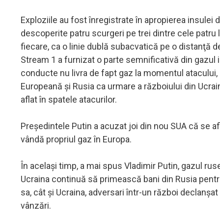
Exploziile au fost înregistrate în apropierea insul
descoperite patru scurgeri pe trei dintre cele patru 
fiecare, ca o linie dublă subacvatică pe o distanţă 
Stream 1 a furnizat o parte semnificativă din gazul
conducte nu livra de fapt gaz la momentul atacului, 
Europeană şi Rusia ca urmare a războiului din Ucraina
aflat în spatele atacurilor.
Preşedintele Putin a acuzat joi din nou SUA că se af
vândă propriul gaz în Europa.
În acelaşi timp, a mai spus Vladimir Putin, gazul rus
Ucraina continuă să primească bani din Rusia pentru
sa, cât şi Ucraina, adversari într-un război declanş
vânzări.