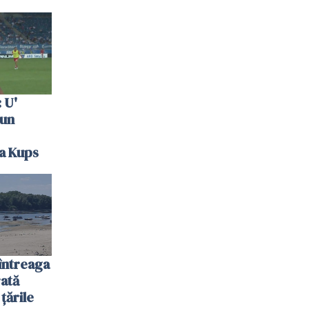
 U'
 un
la Kups
întreaga
ată
 țările