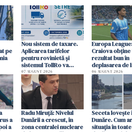
Nou sistem de taxare.
Europa League:
at pe
Aplicarea tarifelor
Craiova obține
nia
pentru rovinietă şi
rezultat bun în
sistemul TollRo va
deplasarea de 
începe la 1 octombrie
07 AUGUST 2026
06 AUGUST 2026
ă
a
Radu Miruţă: Nivelul
Seceta lovește 
rus a
Dunării a crescut, în
Dunăre. Cum ar
poi a
zona centralei nucleare
situația în toate