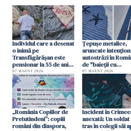
Individul care a desenat
Țepușe metalice,
o inimă pe
aruncate intențion
Transfăgărășan este
autostrăzi în Româ
pensionar la 55 de ani.
de "baieții cu
Poliția l-a identificat
platforme": "Mi-au
07 AUGUST 2026
07 AUGUST 2026
cerut 1200 lei să m
tracteze"
„România Copiilor de
Incident în Crimee
Pretutindeni”: copiii
anexată: Un soldat 
români din diaspora,
tras în colegii săi a