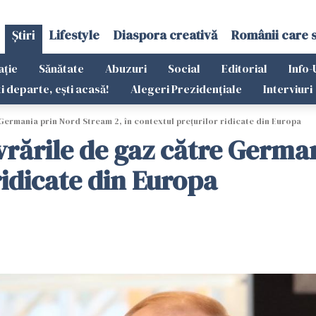
Știri
Lifestyle
Diaspora creativă
Românii care 
ație
Sănătate
Abuzuri
Social
Editorial
Info-
ti departe, ești acasă!
Alegeri Prezidențiale
Interviuri
re Germania prin Nord Stream 2, în contextul prețurilor ridicate din Europa
 livrările de gaz către Germ
ridicate din Europa