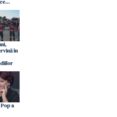
 ce
te
 plouat
ni,
ervină în
diilor
 Pop a