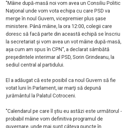
"Mâine după-masă noi vom avea un Consiliu Politic
Naţional unde vom vota echipa cu care PSD va
merge în noul Guvern, vicepremier plus şase
ministere. Până mâine, la ora 12:00, colegii care
doresc să facă parte din această echipă se înscriu
la secretariat şi vom avea un vot mâine după-masă,
aşa cum am spus în CPN", a declarat sâmbătă
preşedintele interimar al PSD, Sorin Grindeanu, la
sediul central al partidului.
El a adăugat că este posibil ca noul Guvern să fie
votat luni în Parlament, iar marţi să depună
jurământul la Palatul Cotroceni.
"Calendarul pe care îl ştiu eu astăzi este următorul -
probabil mâine vom definitiva programul de
guvernare, unde mai sunt câteva puncte în