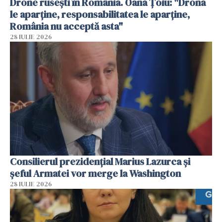
Drone rusești în România. Oana Ţoiu: "Drona
le aparţine, responsabilitatea le aparţine,
România nu acceptă asta"
28 IULIE 2026
Consilierul prezidenţial Marius Lazurca și
șeful Armatei vor merge la Washington
28 IULIE 2026