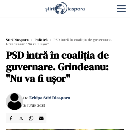
StiriDiaspora
›
Politică
›
PSD intră în coaliția de guvernare.
Grindeanu: "Nu va fi ușor"
PSD intră în coaliția de
guvernare. Grindeanu:
"Nu va fi ușor"
De
Echipa Stiri Diaspora
21 IUNIE 2025