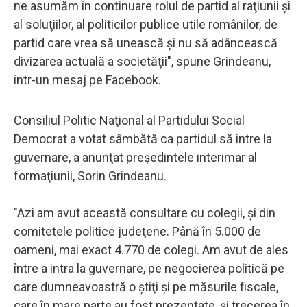
ne asumăm în continuare rolul de partid al raţiunii şi
al soluţiilor, al politicilor publice utile românilor, de
partid care vrea să unească şi nu să adâncească
divizarea actuală a societăţii", spune Grindeanu,
într-un mesaj pe Facebook.
Consiliul Politic Naţional al Partidului Social
Democrat a votat sâmbătă ca partidul să intre la
guvernare, a anunţat preşedintele interimar al
formaţiunii, Sorin Grindeanu.
"Azi am avut această consultare cu colegii, şi din
comitetele politice judeţene. Până în 5.000 de
oameni, mai exact 4.770 de colegi. Am avut de ales
între a intra la guvernare, pe negocierea politică pe
care dumneavoastră o ştiţi şi pe măsurile fiscale,
care în mare parte au fost prezentate, şi trecerea în