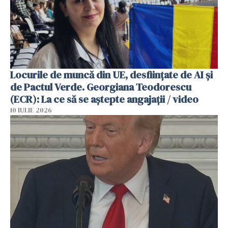
Locurile de muncă din UE, desființate de AI și
de Pactul Verde. Georgiana Teodorescu
(ECR): La ce să se aștepte angajații / video
10 IULIE 2026