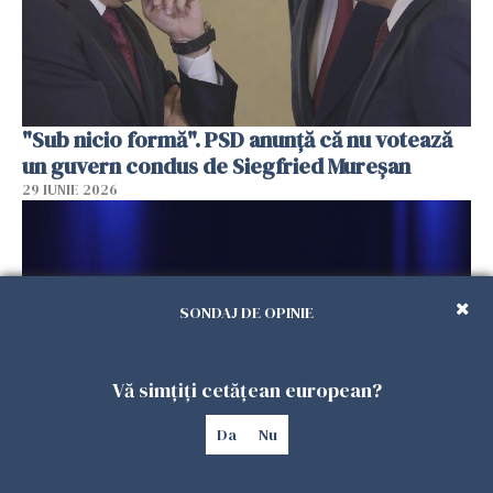
"Sub nicio formă". PSD anunţă că nu votează
un guvern condus de Siegfried Mureşan
29 IUNIE 2026
SONDAJ DE OPINIE
Vă simțiți cetățean european?
Da
Nu
Ilie Bolojan răspunde criticilor lui Grindeanu
26 IUNIE 2026