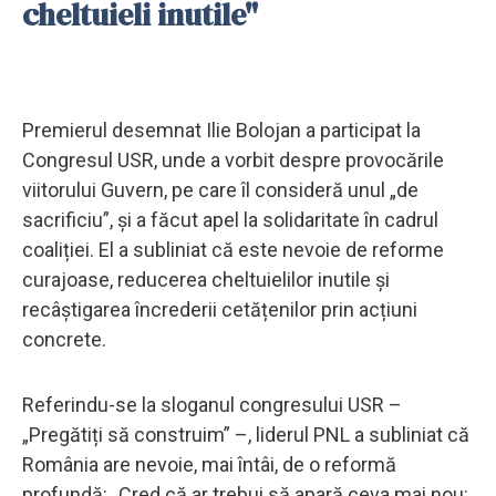
cheltuieli inutile"
Premierul desemnat Ilie Bolojan a participat la
Congresul USR, unde a vorbit despre provocările
viitorului Guvern, pe care îl consideră unul „de
sacrificiu”, și a făcut apel la solidaritate în cadrul
coaliției. El a subliniat că este nevoie de reforme
curajoase, reducerea cheltuielilor inutile și
recâștigarea încrederii cetățenilor prin acțiuni
concrete.
Referindu-se la sloganul congresului USR –
„Pregătiți să construim” –, liderul PNL a subliniat că
România are nevoie, mai întâi, de o reformă
profundă: „Cred că ar trebui să apară ceva mai nou: