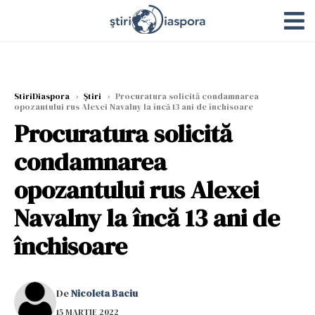
StiriDiaspora
›
Știri
›
Procuratura solicită condamnarea
opozantului rus Alexei Navalny la încă 13 ani de închisoare
Procuratura solicită
condamnarea
opozantului rus Alexei
Navalny la încă 13 ani de
închisoare
De
Nicoleta Baciu
15 MARTIE 2022