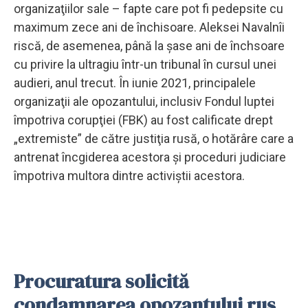
organizaţiilor sale – fapte care pot fi pedepsite cu
maximum zece ani de închisoare. Aleksei Navalnîi
riscă, de asemenea, până la şase ani de închsoare
cu privire la ultragiu într-un tribunal în cursul unei
audieri, anul trecut. În iunie 2021, principalele
organizaţii ale opozantului, inclusiv Fondul luptei
împotriva corupţiei (FBK) au fost calificate drept
„extremiste” de către justiţia rusă, o hotărâre care a
antrenat încgiderea acestora şi proceduri judiciare
împotriva multora dintre activiştii acestora.
Procuratura solicită
condamnarea opozantului rus