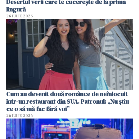
Desertul verii care te cucerește de la prima
lingură
26 IULIE 2026
Cum au devenit două românce de neînlocuit
într-un restaurant din SUA. Patronul: „Nu știu
ce o să mă fac fără voi”
26 IULIE 2026