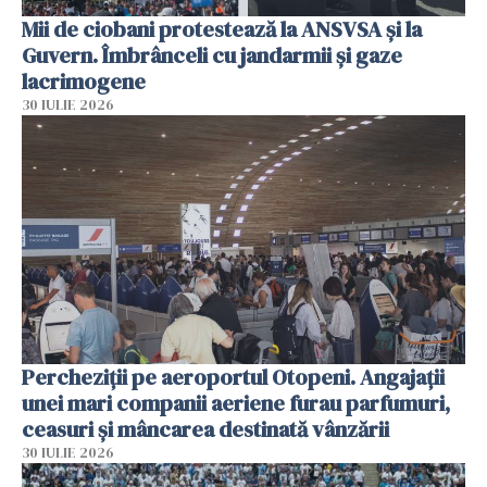
Mii de ciobani protestează la ANSVSA și la
Guvern. Îmbrânceli cu jandarmii și gaze
lacrimogene
30 IULIE 2026
Percheziții pe aeroportul Otopeni. Angajații
unei mari companii aeriene furau parfumuri,
ceasuri și mâncarea destinată vânzării
30 IULIE 2026