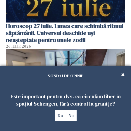
Horoscop 27 iulie. Lunea care schimbă ritmul
săptămânii. Universul deschide uși
neașteptate pentru unele zodii
26 IULIE 2026
SONDAJ DE OPINIE
Este important pentru dvs. că circulăm liber în
spațiul Schengen, fără control la granițe?
Da
Nu
Accidente, spitalizare sau alte urgențe?
Consulatul României la Roma promite