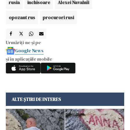
rusia
inchisoare
Alexei Navalnîi
opozant rus
procurori rusi
Urmăriți-ne și pe
Google News
și în aplicațiile mobile
ALTE ȘTIRI DE INTERES