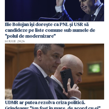
Ilie Bolojan își dorește ca PNL și USR să
candideze pe liste comune sub numele de
"polul de modernizare"
14 IULIE 2026
UDMR ar putea rezolva criza politică.
Grindeanu: "Am fost în mare, de acord cu ei"