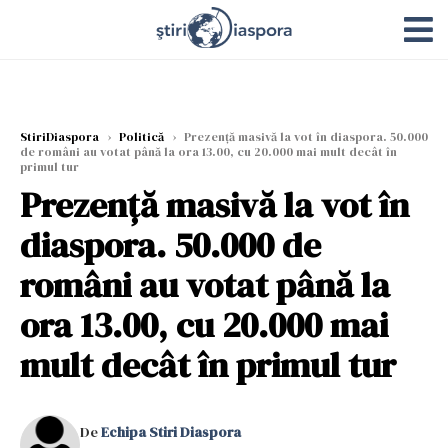
StiriDiaspora
›
Politică
›
Prezență masivă la vot în diaspora. 50.000
de români au votat până la ora 13.00, cu 20.000 mai mult decât în
primul tur
Prezență masivă la vot în
diaspora. 50.000 de
români au votat până la
ora 13.00, cu 20.000 mai
mult decât în primul tur
De
Echipa Stiri Diaspora