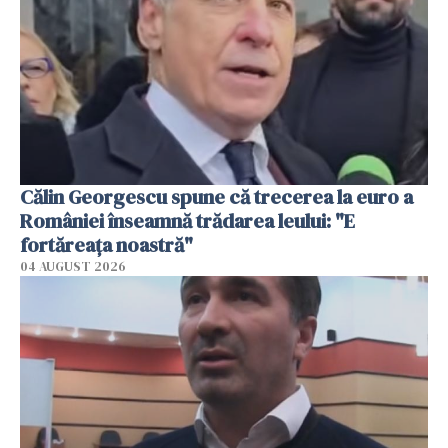
Călin Georgescu spune că trecerea la euro a
României înseamnă trădarea leului: "E
fortăreața noastră"
04 AUGUST 2026