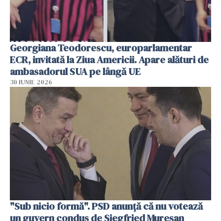
Georgiana Teodorescu, europarlamentar
ECR, invitată la Ziua Americii. Apare alături de
ambasadorul SUA pe lângă UE
30 IUNIE 2026
"Sub nicio formă". PSD anunţă că nu votează
un guvern condus de Siegfried Mureşan