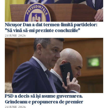
Nicușor Dan a dat termen-limită partidelor:
"Să vină să-mi prezinte concluziile"
24 IUNIE 2026
PSD a decis să îşi asume guvernarea.
Grindeanu e propunerea de premier
24 IUNIE 2026