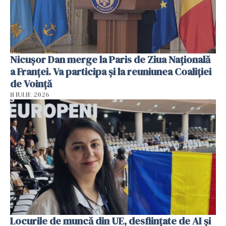
Nicuşor Dan merge la Paris de Ziua Naţională
a Franţei. Va participa şi la reuniunea Coaliţiei
de Voinţă
11 IULIE 2026
Locurile de muncă din UE, desființate de AI și