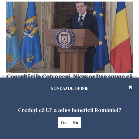
Consultări la Cotroceni. Nicuşor Dan spune că
pare să se contureze varianta un guvern
SONDAJ DE OPINIE
politic minoritar
24 IUNIE 2026
Credeți că UE a adus beneficii României?
Da
Nu