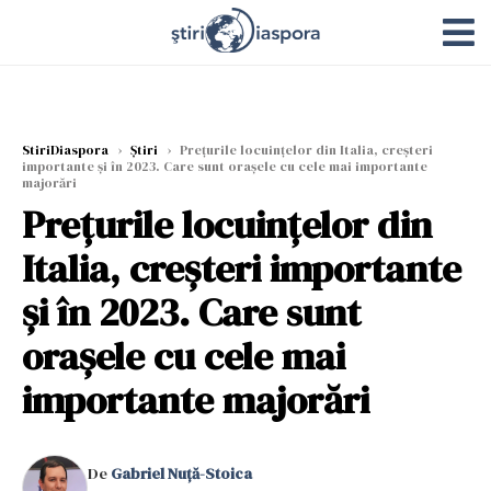
StiriDiaspora
›
Știri
›
Prețurile locuințelor din Italia, creșteri
importante și în 2023. Care sunt orașele cu cele mai importante
majorări
Prețurile locuințelor din
Italia, creșteri importante
și în 2023. Care sunt
orașele cu cele mai
importante majorări
De
Gabriel Nuță-Stoica