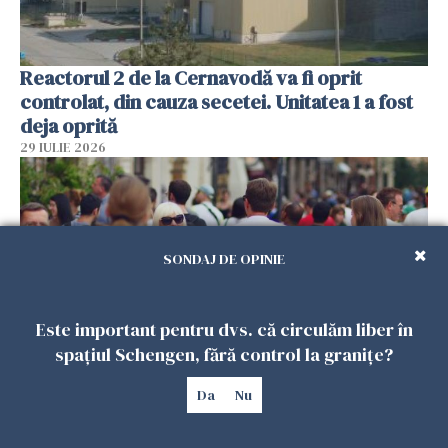
Reactorul 2 de la Cernavodă va fi oprit
controlat, din cauza secetei. Unitatea 1 a fost
deja oprită
29 IULIE 2026
SONDAJ DE OPINIE
Este important pentru dvs. că circulăm liber în
spațiul Schengen, fără control la granițe?
Românii din străinătate trimit în continuare
Da
Nu
bani acasă, dar 7 din 10 exclud revenirea în
țară