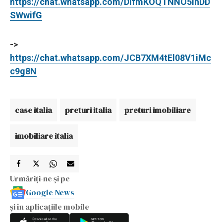
https://chat.whatsapp.com/DIfmKOQTNNO5InDD
SWwifG
->
https://chat.whatsapp.com/JCB7XM4tEl08V1iMc
c9g8N
case italia
preturi italia
preturi imobiliare
imobiliare italia
Urmăriți-ne și pe
Google News
și în aplicațiile mobile