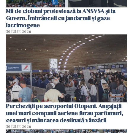
Mii de ciobani protestează la ANSVSA și la
Guvern. Îmbrânceli cu jandarmii și gaze
lacrimogene
30 IULIE 2026
Percheziții pe aeroportul Otopeni. Angajații
unei mari companii aeriene furau parfumuri,
ceasuri și mâncarea destinată vânzării
30 IULIE 2026