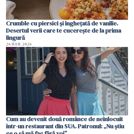
Crumble cu piersici și înghețată de vanilie.
Desertul verii care te cucerește de la prima
lingură
26 IULIE 2026
Cum au devenit două românce de neînlocuit
într-un restaurant din SUA. Patronul: „Nu știu
ce o să mă fac fără voi”