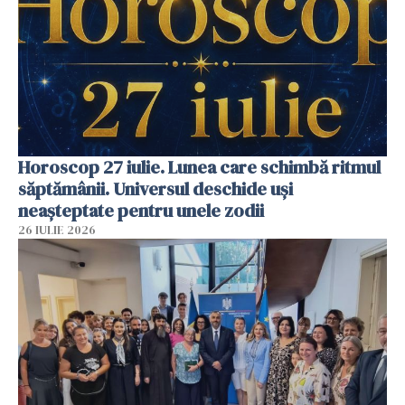
Horoscop 27 iulie. Lunea care schimbă ritmul
săptămânii. Universul deschide uși
neașteptate pentru unele zodii
26 IULIE 2026