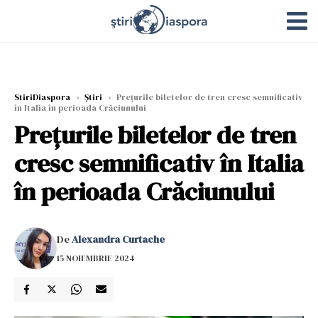
StiriDiaspora
›
Știri
›
Prețurile biletelor de tren cresc semnificativ
în Italia în perioada Crăciunului
Prețurile biletelor de tren
cresc semnificativ în Italia
în perioada Crăciunului
De
Alexandra Curtache
15 NOIEMBRIE 2024