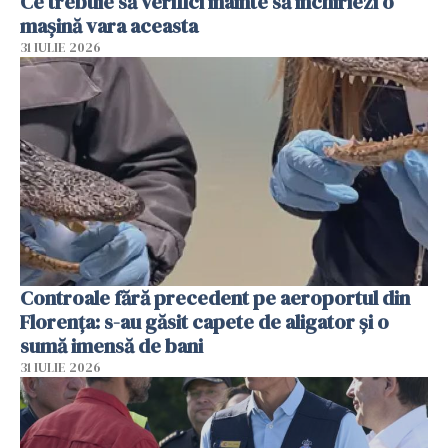
Ce trebuie să verifici înainte să închiriezi o
mașină vara aceasta
31 IULIE 2026
Controale fără precedent pe aeroportul din
Florența: s-au găsit capete de aligator și o
sumă imensă de bani
31 IULIE 2026