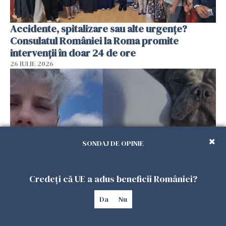
Accidente, spitalizare sau alte urgențe?
Consulatul României la Roma promite
intervenții în doar 24 de ore
26 IULIE 2026
SONDAJ DE OPINIE
Credeți că UE a adus beneficii României?
Ce a pățit o româncă în timp ce își plimba
Da
Nu
câinele în Germania. Mesajul ei a stârnit
dezbateri aprinse
25 IULIE 2026