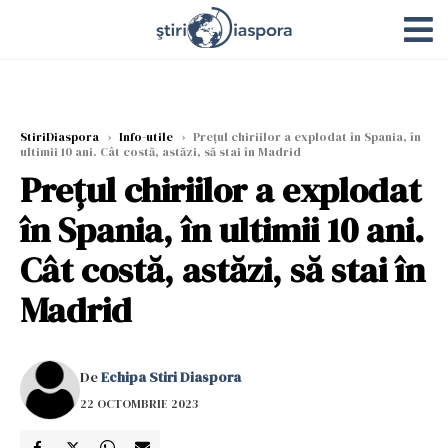
StiriDiaspora
›
Info-utile
›
Prețul chiriilor a explodat în Spania, în
ultimii 10 ani. Cât costă, astăzi, să stai în Madrid
Prețul chiriilor a explodat
în Spania, în ultimii 10 ani.
Cât costă, astăzi, să stai în
Madrid
De
Echipa Stiri Diaspora
22 OCTOMBRIE 2023