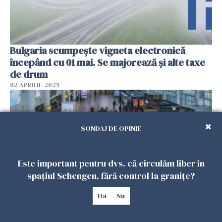
Bulgaria scumpește vigneta electronică
începând cu 01 mai. Se majorează și alte taxe
de drum
02 APRILIE 2025
SONDAJ DE OPINIE
Este important pentru dvs. că circulăm liber în
spațiul Schengen, fără control la granițe?
Da
Nu
Grevă de amploare în Belgia. Țara e complet
paralizată: avioane, transport în comun, școli,