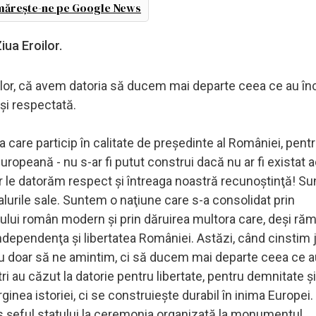
ărește-ne pe Google News
iua Eroilor.
roilor, că avem datoria să ducem mai departe ceea ce au î
 şi respectată.
 care particip în calitate de preşedinte al României, pentr
ropeană - nu s-ar fi putut construi dacă nu ar fi existat 
. Lor le datorăm respect şi întreaga noastră recunoştinţă! S
alurile sale. Suntem o naţiune care s-a consolidat prin
atului român modern şi prin dăruirea multora care, deşi răm
independenţa şi libertatea României. Astăzi, când cinstim 
nu doar să ne amintim, ci să ducem mai departe ceea ce a
tri au căzut la datorie pentru libertate, pentru demnitate ş
ginea istoriei, ci se construieşte durabil în inima Europe
 şeful statului la ceremonia organizată la monumentul