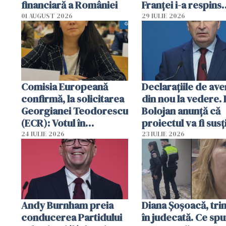
financiară a României
Franţei i-a respins
recursul
01 AUGUST 2026
29 IULIE 2026
Comisia Europeană
Declarațiile de ave
confirmă, la solicitarea
din nou la vedere. I
Georgianei Teodorescu
Bolojan anunță că
(ECR): Votul în
proiectul va fi susț
unanimitate ar putea fi
în Parlament
24 IULIE 2026
23 IULIE 2026
reconsiderat în UE
Andy Burnham preia
Diana Șoșoacă, tri
conducerea Partidului
în judecată. Ce sp