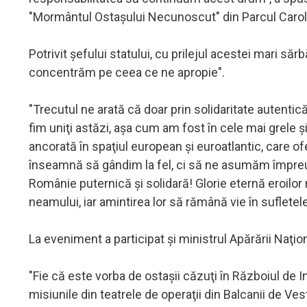
"Mormântul Ostaşului Necunoscut" din Parcul Carol I c
Potrivit şefului statului, cu prilejul acestei mari s
concentrăm pe ceea ce ne apropie".
"Trecutul ne arată că doar prin solidaritate autenti
fim uniţi astăzi, aşa cum am fost în cele mai grele
ancorată în spaţiul european şi euroatlantic, care of
înseamnă să gândim la fel, ci să ne asumăm împreun
Românie puternică şi solidară! Glorie eternă eroilor
neamului, iar amintirea lor să rămână vie în sufletel
La eveniment a participat şi ministrul Apărării Naţion
"Fie că este vorba de ostaşii căzuţi în Războiul d
misiunile din teatrele de operaţii din Balcanii de Ves