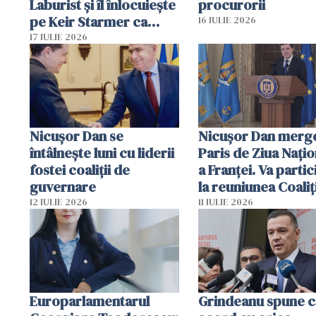
Laburist și îl înlocuiește
procurorii
pe Keir Starmer ca
16 IULIE 2026
premier al Marii Britanii
17 IULIE 2026
Nicuşor Dan se
Nicuşor Dan merge
întâlnește luni cu liderii
Paris de Ziua Naţio
fostei coaliţii de
a Franţei. Va partic
guvernare
la reuniunea Coaliţ
de Voinţă
12 IULIE 2026
11 IULIE 2026
Europarlamentarul
Grindeanu spune c