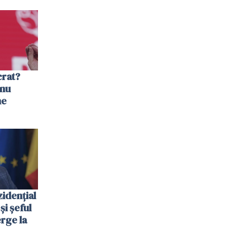
crat?
 nu
ne
zidenţial
și șeful
rge la