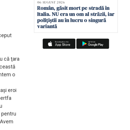
06 AUGUST 2026
Român, găsit mort pe stradă în
Italia. NU era un om al străzii, iar
polițiștii au în lucru o singură
variantă
nceput
u că ţara
această
untem o
aşi eroi
jertfa
u
i pentru
i. Avem