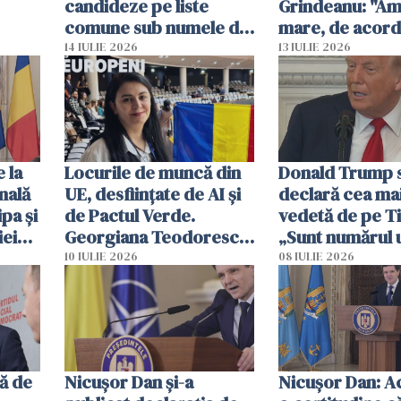
candideze pe liste
Grindeanu: "Am 
comune sub numele de
mare, de acord 
"polul de modernizare"
14 IULIE 2026
13 IULIE 2026
 la
Locurile de muncă din
Donald Trump 
nală
UE, desființate de AI și
declară cea ma
ipa şi
de Pactul Verde.
vedetă de pe T
iei
Georgiana Teodorescu
„Sunt numărul 
(ECR): La ce să se
arată, de fapt, 
10 IULIE 2026
08 IULIE 2026
aștepte angajații / video
ă de
Nicuşor Dan şi-a
Nicușor Dan: A