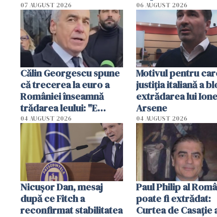
contestațiile
07 AUGUST 2026
06 AUGUST 2026
Călin Georgescu spune
Motivul pentru car
că trecerea la euro a
justiția italiană a b
României înseamnă
extrădarea lui Ione
trădarea leului: "E
Arsene
fortăreața noastră"
04 AUGUST 2026
04 AUGUST 2026
Nicuşor Dan, mesaj
Paul Philip al Româ
după ce Fitch a
poate fi extrădat:
reconfirmat stabilitatea
Curtea de Casaţie 