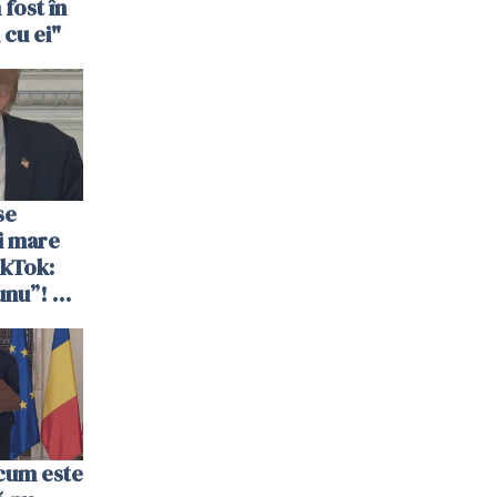
fost în
cu ei"
se
i mare
ikTok:
unu”! Ce
cifrele
cum este