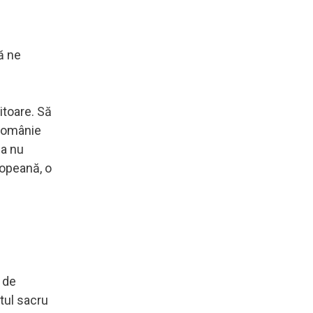
ă ne
itoare. Să
 Românie
ea nu
ropeană, o
 de
ntul sacru