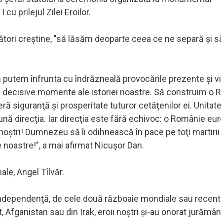
u prilejul Zilei Eroilor.
ărbători creştine, "să lăsăm deoparte ceea ce ne separă şi s
că putem înfrunta cu îndrăzneală provocările prezente şi vi
 şi decisive momente ale istoriei noastre. Să construim o
eră siguranţă şi prosperitate tuturor cetăţenilor ei. Unitat
ă direcţia. Iar direcţia este fără echivoc: o Românie eu
 noştri! Dumnezeu să îi odihnească în pace pe toţi martirii
e noastre!", a mai afirmat Nicuşor Dan.
ale, Angel Tîlvăr.
e Independenţă, de cele două războaie mondiale sau recent
t, Afganistan sau din Irak, eroii noştri şi-au onorat jurămâ