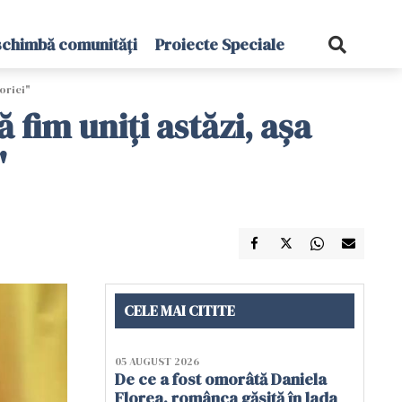
schimbă comunități
Proiecte Speciale
oriei"
 fim uniţi astăzi, aşa
"
CELE MAI CITITE
05 AUGUST 2026
De ce a fost omorâtă Daniela
Florea, românca găsită în lada