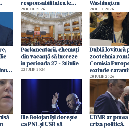
responsabilitatea le
Washington
aparţine, România nu
28 IULIE 2026
28 IULIE 2026
acceptă asta"
re,
Parlamentarii, chemați
Dublă lovitură 
lie
din vacanță să lucreze
zootehnia rom
în perioada 27 - 31 iulie
Comisia Europ
inut
extinde carant
22 IULIE 2026
națională
20 IULIE 2026
misă
Ilie Bolojan își dorește
UDMR ar putea 
un
ca PNL și USR să
criza politică.