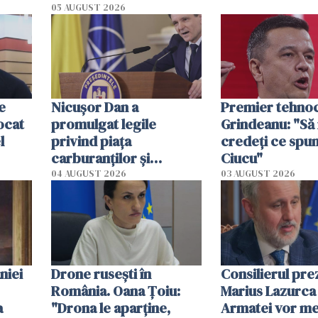
05 AUGUST 2026
e
Nicuşor Dan a
Premier tehno
locat
promulgat legile
Grindeanu: "Să
l
privind piaţa
credeți ce spu
carburanţilor şi
Ciucu"
prelungirea TVA redus
04 AUGUST 2026
03 AUGUST 2026
la locuinţe
niei
Drone rusești în
Consilierul pre
România. Oana Ţoiu:
Marius Lazurca 
a
"Drona le aparţine,
Armatei vor me