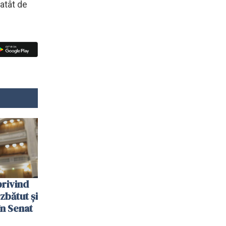
 atât de
privind
zbătut şi
în Senat