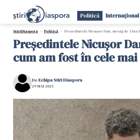
Politică
Internațional
StiriDiaspora
›
Politică
›
Preşedintele Nicuşor Dan, mesaj de Ziua Er
Preşedintele Nicuşor Dan,
cum am fost în cele mai 
De
Echipa Stiri Diaspora
29 MAI 2025