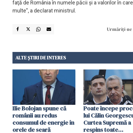
faţă de România în numele păcii şi a valorilor în car
multe", a declarat ministrul.
Urmăriți-ne 
ALTE ȘTIRI DE INTERES
Ilie Bolojan spune că
Poate începe proc
românii au redus
lui Călin Georgesc
consumul de energie în
Curtea Supremă a
orele de seară
respins toate