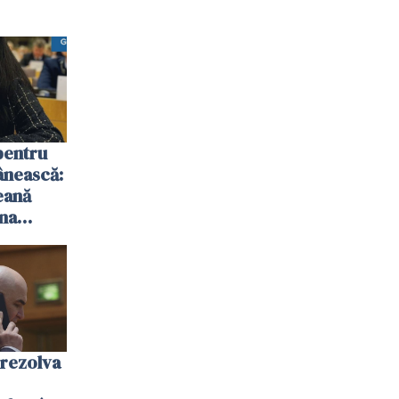
pentru
ânească:
eană
ina
rezolva