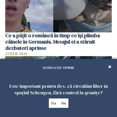
Ce a pățit o româncă în timp ce își plimba
câinele în Germania. Mesajul ei a stârnit
dezbateri aprinse
25 IULIE 2026
SONDAJ DE OPINIE
Este important pentru dvs. că circulăm liber în
spațiul Schengen, fără control la granițe?
Da
Nu