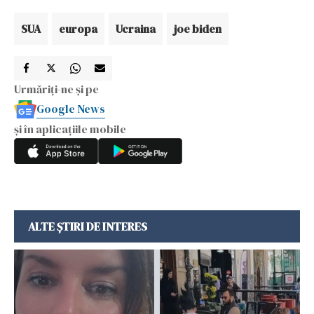
SUA
europa
Ucraina
joe biden
Urmăriți-ne și pe
Google News
și în aplicațiile mobile
ALTE ȘTIRI DE INTERES