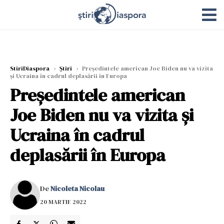
StiriDiaspora
›
Știri
›
Preşedintele american Joe Biden nu va vizita
şi Ucraina în cadrul deplasării în Europa
Preşedintele american
Joe Biden nu va vizita şi
Ucraina în cadrul
deplasării în Europa
De
Nicoleta Nicolau
20 MARTIE 2022