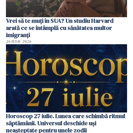
Vrei să te muți în SUA? Un studiu Harvard
arată ce se întâmplă cu sănătatea multor
imigranți
26 IULIE 2026
Horoscop 27 iulie. Lunea care schimbă ritmul
săptămânii. Universul deschide uși
neașteptate pentru unele zodii