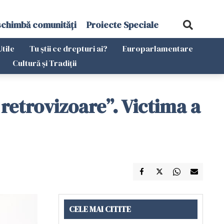
schimbă comunități
Proiecte Speciale
Utile
Tu știi ce drepturi ai?
Europarlamentare
Cultură și Tradiții
 retrovizoare”. Victima a
CELE MAI CITITE