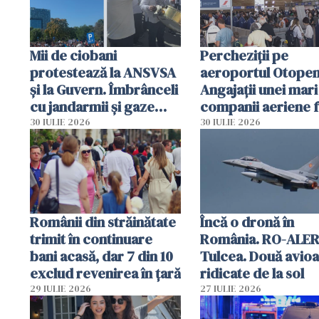
Mii de ciobani
Percheziții pe
protestează la ANSVSA
aeroportul Otopen
și la Guvern. Îmbrânceli
Angajații unei mari
cu jandarmii și gaze
companii aeriene 
lacrimogene
parfumuri, ceasuri 
30 IULIE 2026
30 IULIE 2026
mâncarea destinat
vânzării
Românii din străinătate
Încă o dronă în
trimit în continuare
România. RO-ALER
bani acasă, dar 7 din 10
Tulcea. Două avio
exclud revenirea în țară
ridicate de la sol
29 IULIE 2026
27 IULIE 2026