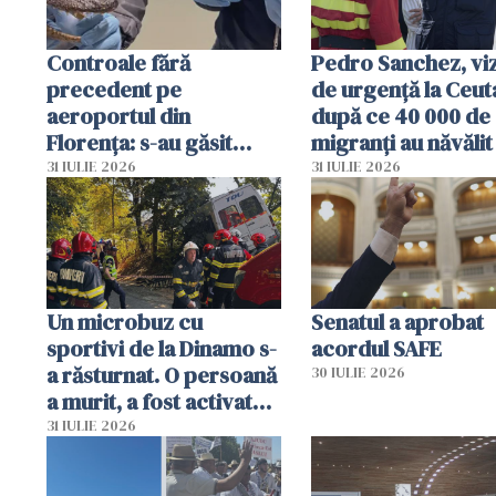
Controale fără
Pedro Sanchez, viz
precedent pe
de urgență la Ceut
aeroportul din
după ce 40 000 de
Florența: s-au găsit
migranți au năvălit
capete de aligator și o
teritoriul spaniol:
31 IULIE 2026
31 IULIE 2026
sumă imensă de bani
mobiliza toate
resursele"
Un microbuz cu
Senatul a aprobat
sportivi de la Dinamo s-
acordul SAFE
a răsturnat. O persoană
30 IULIE 2026
a murit, a fost activat
planul roșu de
31 IULIE 2026
intervenție