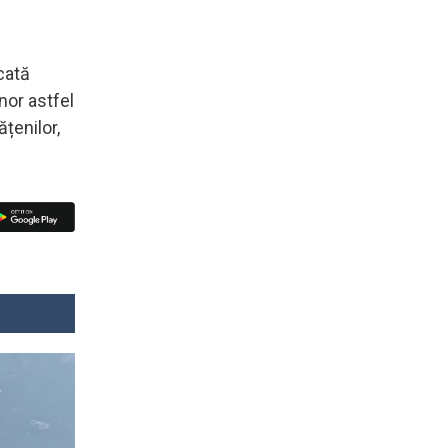
cată
nor astfel
țenilor,