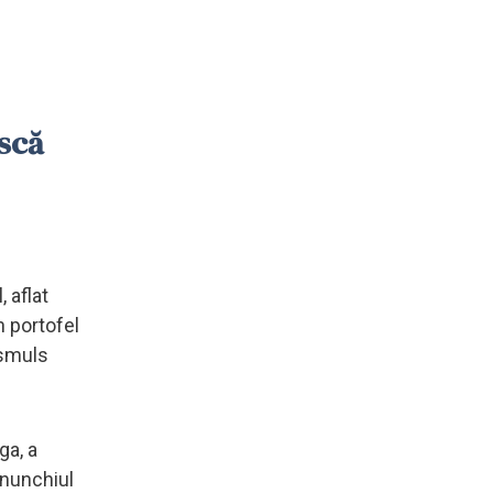
ască
 aflat
n portofel
 smuls
ga, a
genunchiul