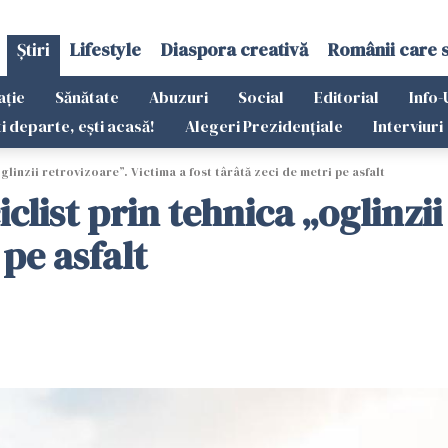
Știri
Lifestyle
Diaspora creativă
Românii care 
ație
Sănătate
Abuzuri
Social
Editorial
Info-
ti departe, ești acasă!
Alegeri Prezidențiale
Interviuri
glinzii retrovizoare”. Victima a fost târâtă zeci de metri pe asfalt
clist prin tehnica „oglinzii
 pe asfalt