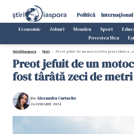
Politică
Internațional
Economie
Joburi
Monden
Sport
Educ
Povestea Mea
Eș
StiriDiaspora
›
Știri
›
Preot jefuit de un motociclist prin tehnica „o
Preot jefuit de un motoci
fost târâtă zeci de metri
De
Alexandra Curtache
26 IANUARIE 2024