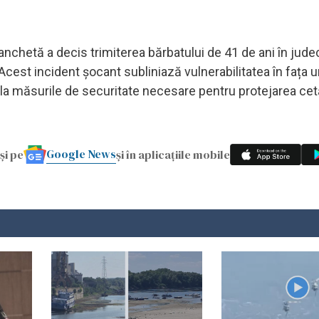
 anchetă a decis trimiterea bărbatului de 41 de ani în jude
Acest incident șocant subliniază vulnerabilitatea în fața u
e la măsurile de securitate necesare pentru protejarea cetă
Google News
și pe
și în aplicațiile mobile