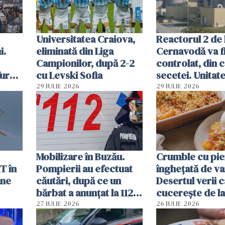
Universitatea Craiova,
Reactorul 2 de 
i.
eliminată din Liga
Cernavodă va fi
Campionilor, după 2-2
controlat, din 
furau
cu Levski Sofia
secetei. Unitate
și
deja oprită
29 IULIE 2026
29 IULIE 2026
ă
Mobilizare în Buzău.
Crumble cu pier
T în
Pompierii au efectuat
înghețată de van
ane
căutări, după ce un
Desertul verii c
bărbat a anunțat la 112
cucerește de l
că a văzut un obiect
lingură
27 IULIE 2026
26 IULIE 2026
luminos