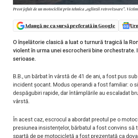
Preot jefuit de un motociclist prin tehnica „oglinzii retrovizoare”. Victim
Adaugă-ne ca sursă preferată în Google
Urm
O înșelătorie clasică a luat o turnură tragică la Ro
violent în urma unei escrocherii bine orchestrate. I
serioase.
B.B., un bărbat în vârstă de 41 de ani, a fost pus s
incident șocant. Modus operandi a fost familiar: o s
despăgubiri rapide, dar întâmplările au escaladat bru
vârstă.
În acest caz, escrocul a abordat preotul pe o motoci
presiunea insistențelor, bărbatul a fost convins să
spartă de pe motocicletă a fost prezentată ca dova