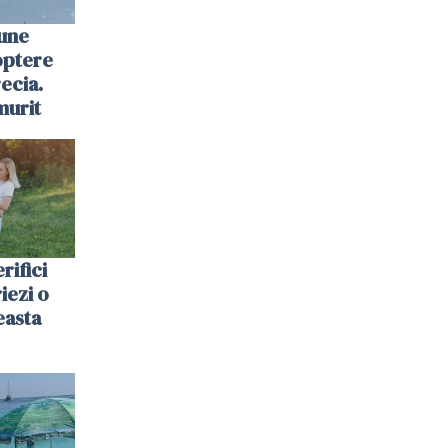
une
optere
ecia.
murit
rifici
riezi o
easta