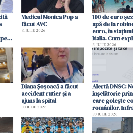
ită
Medicul Monica Pop a
100 de euro șez
a
făcut AVC
apă de la robine
euro, în stațiuni
31 IULIE 2026
 pe
Italia. Cum expl
 „Vom
autoritățile
31 IULIE 2026
Diana Șoșoacă a făcut
Alertă DNSC: N
accident rutier și a
înșelătorie pri
ajuns la spital
care golește co
românilor. Infr
30 IULIE 2026
folosesc numel
30 IULIE 2026
Ghișeul.ro și al 
Române