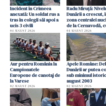
Incident în Crimeea
Radu Miruţă: Nivel
anexată: Un soldat rus a
Dunării a crescut, 
tras în colegii săi apoi a
zona centralei nuc
ucis 3 civili
de la Cernavodă, c
cm faţă de ziua tr
04 AUGUST 2026
04 AUGUST 2026
Aur pentru România la
Apele Române: Deb
Campionatele
Dunării ar putea c
Europene de canotaj de
sub minimul istoric
la Varese
august 2003
02 AUGUST 2026
02 AUGUST 2026