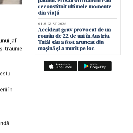
patului. Procurorii italieni i-au
reconstituit ultimele momente
din viață
04 AUGUST 2026
Accident grav provocat de un
român de 22 de ani în Austria.
unui jaf
Tatăl său a fost aruncat din
mașină și a murit pe loc
 și traume
cestui
rii în
indă