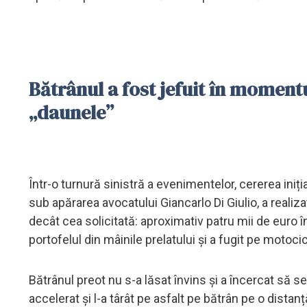
Bătrânul a fost jefuit în momentu
„daunele”
Într-o turnură sinistră a evenimentelor, cererea iniți
sub apărarea avocatului Giancarlo Di Giulio, a reali
decât cea solicitată: aproximativ patru mii de euro
portofelul din mâinile prelatului și a fugit pe motocic
Bătrânul preot nu s-a lăsat învins și a încercat să s
accelerat și l-a târât pe asfalt pe bătrân pe o distanț