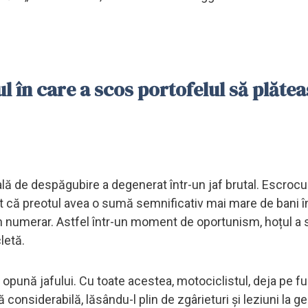
l în care a scos portofelul să plăte
ală de despăgubire a degenerat într-un jaf brutal. Escrocul,
zat că preotul avea o sumă semnificativ mai mare de bani î
 în numerar. Astfel într-un moment de oportunism, hoțul a
letă.
e opună jafului. Cu toate acestea, motociclistul, deja pe fu
ă considerabilă, lăsându-l plin de zgârieturi și leziuni la 