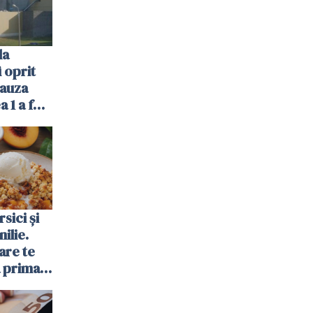
la
 oprit
cauza
a 1 a fost
sici și
ilie.
are te
a prima