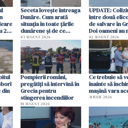
ul
Seceta lovește întreaga
UPDATE: Colizi
în
Dunăre. Cum arată
între două elic
leare
situația în toate țările
de salvare în Gr
u 2
dunărene și de ce
Doi oameni au 
ecută
România resimte
03 AUGUST 2026
02 AUGUST 2026
efectele, deși a plouat
în iulie
itul
Pompierii români,
Ce trebuie să ve
oborî
pregătiţi să intervină în
înainte să închi
 din
Grecia pentru
mașină vara ac
stingerea incendiilor
31 IULIE 2026
01 AUGUST 2026