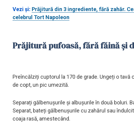
Vezi și:
Prăjitură din 3 ingrediente, fără zahăr. 
celebrul Tort Napoleon
Prăjitură pufoasă, fără făină și
Preîncălziți cuptorul la 170 de grade. Ungeți o tavă 
de copt, un pic umezită.
Separați gălbenușurile și albușurile în două boluri. B
Separat, bateți gălbenușurile cu zahărul sau îndulci
coaja rasă, amestecând.