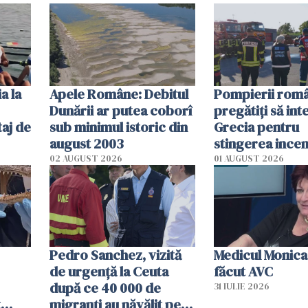
efectele, deși a
în iulie
a la
Apele Române: Debitul
Pompierii româ
Dunării ar putea coborî
pregătiţi să int
aj de
sub minimul istoric din
Grecia pentru
august 2003
stingerea incen
02 AUGUST 2026
01 AUGUST 2026
Pedro Sanchez, vizită
Medicul Monica
de urgență la Ceuta
făcut AVC
după ce 40 000 de
31 IULIE 2026
t
migranți au năvălit pe