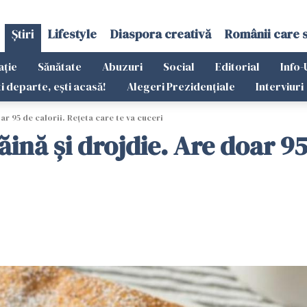
Știri
Lifestyle
Diaspora creativă
Românii care 
ație
Sănătate
Abuzuri
Social
Editorial
Info-
ti departe, ești acasă!
Alegeri Prezidențiale
Interviuri
oar 95 de calorii. Rețeta care te va cuceri
ăină și drojdie. Are doar 95