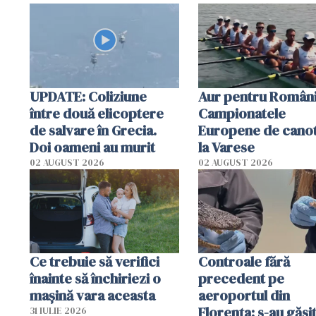
special
UPDATE: Coliziune
Aur pentru Români
între două elicoptere
Campionatele
de salvare în Grecia.
Europene de canot
Doi oameni au murit
la Varese
02 AUGUST 2026
02 AUGUST 2026
Ce trebuie să verifici
Controale fără
înainte să închiriezi o
precedent pe
mașină vara aceasta
aeroportul din
Florența: s-au găsi
31 IULIE 2026