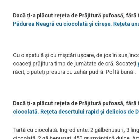
Dacă ți-a plăcut rețeta de Prăjitură pufoasă, fără f
Pădurea Neagră cu ciocolată și cireșe. Rețeta unu
Cu o spatulă și cu mișcări ușoare, de jos în sus, înco
coaceți prăjitura timp de jumătate de oră. Scoateți
răcit, o puteți presura cu zahăr pudră. Poftă bună!.
Dacă ți-a plăcut rețeta de Prăjitură pufoasă, fără f
ciocolată. Rețeta desertului rapid și delicios de
Tartă cu ciocolată. Ingrediente: 2 gălbenușuri
,
3 lin
ciocolată, 2 gălbenușuri, 450 gr smântână dulce. Am