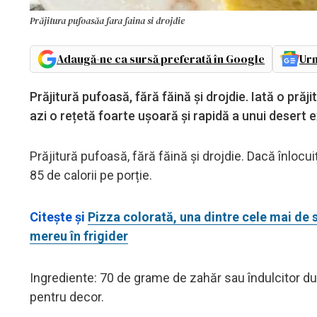
Prăjitura pufoasăa fara faina si drojdie
Adaugă-ne ca sursă preferată în Google
Urm
Prăjitură pufoasă, fără făină și drojdie. Iată o pră
azi o rețetă foarte ușoară și rapidă a unui desert 
Prăjitură pufoasă, fără făină și drojdie. Dacă înlocui
85 de calorii pe porție.
Citește și
Pizza colorată, una dintre cele mai de 
mereu în frigider
Ingrediente: 70 de grame de zahăr sau îndulcitor dup
pentru decor.