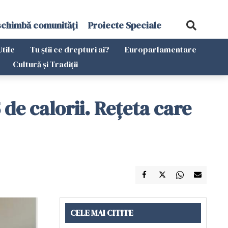
schimbă comunități
Proiecte Speciale
Utile
Tu știi ce drepturi ai?
Europarlamentare
Cultură și Tradiții
 de calorii. Rețeta care
CELE MAI CITITE