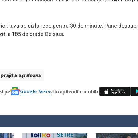
rior, tava se dă la rece pentru 30 de minute. Pune deasupr
zit la 185 de grade Celsius.
prajitura pufoasa
Google News
și pe
și în aplicațiile mobile