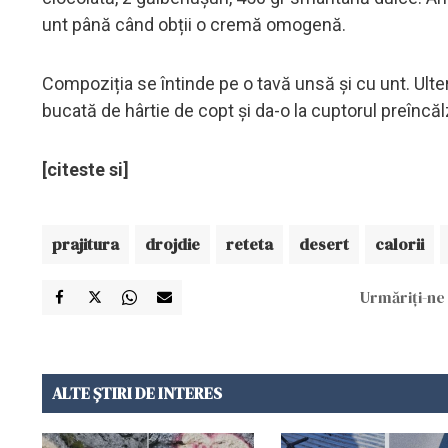
unt până când obții o cremă omogenă.
Compoziția se întinde pe o tavă unsă și cu unt. Ulte
bucată de hârtie de copt și da-o la cuptorul preîncăl
[citeste si]
prajitura
drojdie
reteta
desert
calorii
Urmăriți-ne 
ALTE ȘTIRI DE INTERES