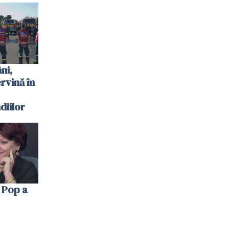
 plouat
ni,
ervină în
diilor
 Pop a