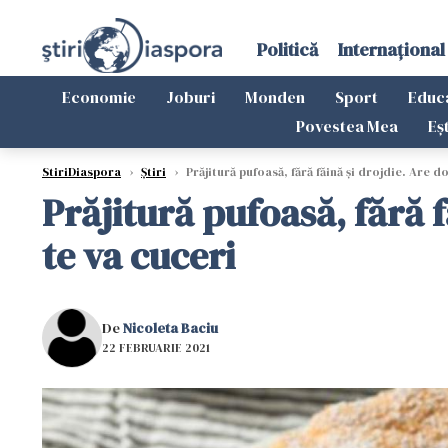
Politică
Internațional
Economie
Joburi
Monden
Sport
Educ
Povestea Mea
Eș
StiriDiaspora
›
Știri
›
Prăjitură pufoasă, fără făină și drojdie. Are d
Prăjitură pufoasă, fără f
te va cuceri
De
Nicoleta Baciu
22 FEBRUARIE 2021