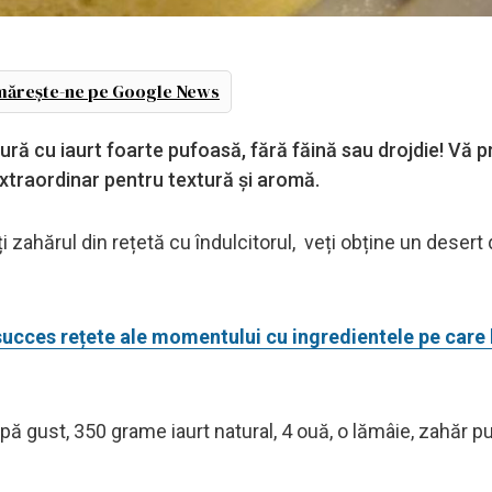
ărește-ne pe Google News
jitură cu iaurt foarte pufoasă, fără făină sau drojdie! Vă
extraordinar pentru textură și aromă.
ți zahărul din rețetă cu îndulcitorul, veți obține un desert
succes rețete ale momentului cu ingredientele pe care l
ă gust, 350 grame iaurt natural, 4 ouă, o lămâie, zahăr p