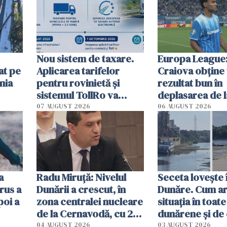
Nou sistem de taxare.
Europa League:
at pe
Aplicarea tarifelor
Craiova obține
nia
pentru rovinietă şi
rezultat bun în
sistemul TollRo va
deplasarea de 
începe la 1 octombrie
07 AUGUST 2026
06 AUGUST 2026
ă
a
Radu Miruţă: Nivelul
Seceta lovește 
rus a
Dunării a crescut, în
Dunăre. Cum ar
poi a
zona centralei nucleare
situația în toate
de la Cernavodă, cu 2
dunărene și de
cm faţă de ziua trecută
România resim
04 AUGUST 2026
03 AUGUST 2026