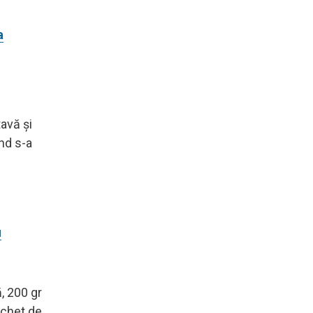
a
tavă și
nd s-a
u
, 200 gr
achet de