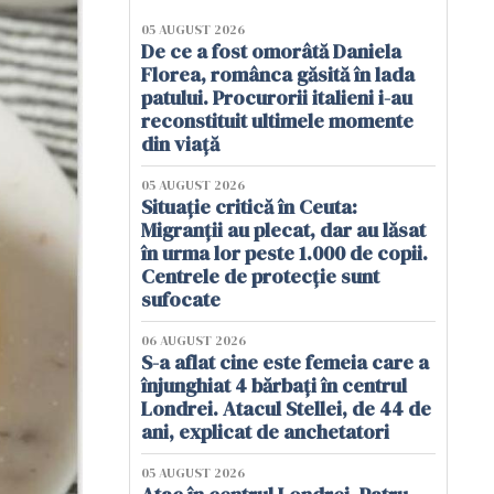
05 AUGUST 2026
De ce a fost omorâtă Daniela
Florea, românca găsită în lada
patului. Procurorii italieni i-au
reconstituit ultimele momente
din viață
05 AUGUST 2026
Situație critică în Ceuta:
Migranții au plecat, dar au lăsat
în urma lor peste 1.000 de copii.
Centrele de protecție sunt
sufocate
06 AUGUST 2026
S-a aflat cine este femeia care a
înjunghiat 4 bărbați în centrul
Londrei. Atacul Stellei, de 44 de
ani, explicat de anchetatori
05 AUGUST 2026