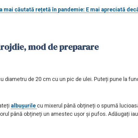
Cea mai căutată rețetă în pandemie: E mai apreciată dec
 drojdie, mod de preparare
cu diametru de 20 cm cu un pic de ulei. Puteți pune la fun
ateți
albușurile
cu mixerul până obțineți o spumă lucioas
torul până obțineți un amestec ușor și pufos. Adăugați iaur