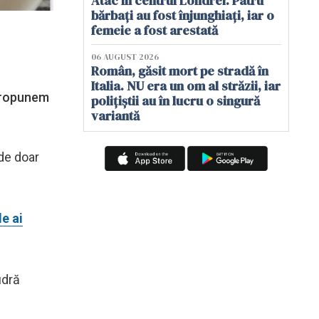
Atac în centrul Londrei. Patru
bărbați au fost înjunghiați, iar o
femeie a fost arestată
06 AUGUST 2026
Român, găsit mort pe stradă în
Italia. NU era un om al străzii, iar
 propunem
polițiștii au în lucru o singură
variantă
 de doar
e ai
udră