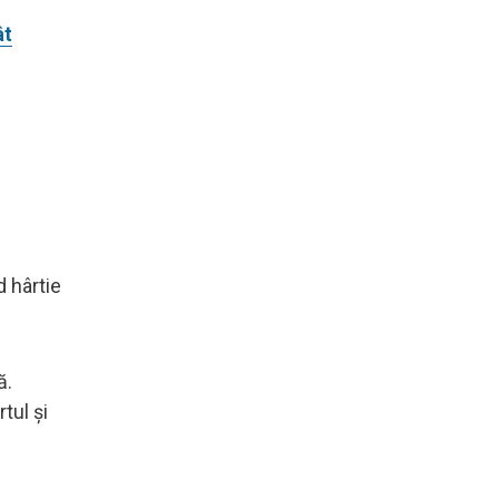
ât
d hârtie
ă.
tul și