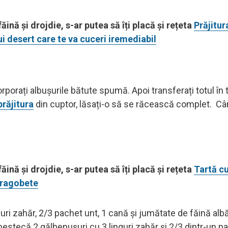
ăină și drojdie, s-ar putea să îți placă și rețeta
Prăjitur
i desert care te va cuceri iremediabil
rporați albușurile bătute spumă. Apoi transferați totul în 
prăjitura
din cuptor, lăsați-o să se răcească complet. Câ
ăină și drojdie, s-ar putea să îți placă și rețeta
Tartă c
 Dragobete
guri zahăr, 2/3 pachet unt, 1 cană și jumătate de făină albă
estecă 2 gălbenușuri cu 3 linguri zahăr și 2/3 dintr-un p