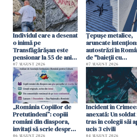
Individul care a desenat
Țepușe metalice,
o inimă pe
aruncate intențion
Transfăgărășan este
autostrăzi în Româ
pensionar la 55 de ani.
de "baieții cu
Poliția l-a identificat
platforme": "Mi-au
07 AUGUST 2026
07 AUGUST 2026
cerut 1200 lei să m
tracteze"
„România Copiilor de
Incident în Crimee
Pretutindeni”: copiii
anexată: Un soldat 
români din diaspora,
tras în colegii săi a
invitați să scrie despre
ucis 3 civili
România într-un volum
06 AUGUST 2026
04 AUGUST 2026