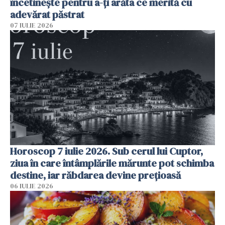
încetinește pentru a-ți arăta ce merită cu
adevărat păstrat
07 IULIE 2026
Horoscop 7 iulie 2026. Sub cerul lui Cuptor,
ziua în care întâmplările mărunte pot schimba
destine, iar răbdarea devine prețioasă
06 IULIE 2026