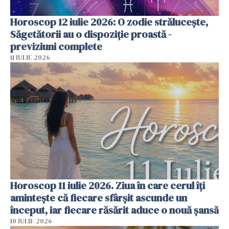
Horoscop 12 iulie 2026: O zodie strălucește,
Săgetătorii au o dispoziție proastă -
previziuni complete
11 IULIE 2026
Horoscop 11 iulie 2026. Ziua în care cerul îți
amintește că fiecare sfârșit ascunde un
început, iar fiecare răsărit aduce o nouă șansă
10 IULIE 2026