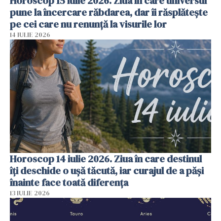
Horoscop 15 iulie 2026. Ziua în care universul
pune la încercare răbdarea, dar îi răsplătește
pe cei care nu renunță la visurile lor
14 IULIE 2026
Horoscop 14 iulie 2026. Ziua în care destinul
îți deschide o ușă tăcută, iar curajul de a păși
înainte face toată diferența
13 IULIE 2026