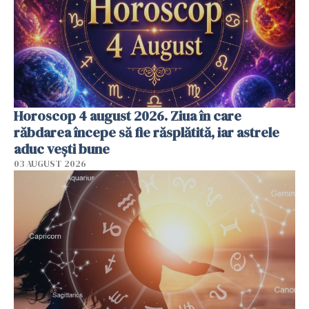
Horoscop 4 august 2026. Ziua în care
răbdarea începe să fie răsplătită, iar astrele
aduc vești bune
03 AUGUST 2026