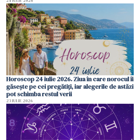
24 IULIE 2026
Horoscop 24 iulie 2026. Ziua în care norocul îi
găsește pe cei pregătiți, iar alegerile de astăzi
pot schimba restul verii
23 IULIE 2026