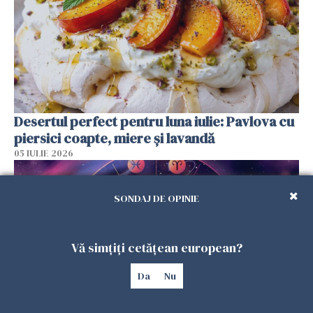
Desertul perfect pentru luna iulie: Pavlova cu
piersici coapte, miere și lavandă
05 IULIE 2026
SONDAJ DE OPINIE
Vă simțiți cetățean european?
Da
Nu