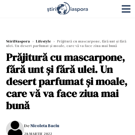
StiriDiaspora
›
Lifestyle
›
Prăjitură cu mascarpone, fără unt și fără
ulei. Un desert parfumat și moale, care vă va face ziua mai bună
Prăjitură cu mascarpone,
fără unt și fără ulei. Un
desert parfumat și moale,
care vă va face ziua mai
bună
De
Nicoleta Baciu
28 MARTIE 2022