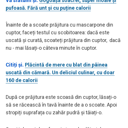
Vă sfătuim și:
Gogoașa soacrei, super moale și
pufoasă. Fără unt și cu puține calorii
Înainte de a scoate prăjitura cu mascarpone din
cuptor, faceți testul cu scobitoarea: dacă este
uscată și curată, scoateți prăjitura din cuptor, dacă
nu - mai lăsați-o câteva minute în cuptor.
Citiți și.
Plăcintă de mere cu blat din pâinea
uscată din cămară. Un deliciul culinar, cu doar
160 de calorii
După ce prăjitura este scoasă din cuptor, lăsați-o
să se răcească în tavă înainte de a o scoate. Apoi
stropiți suprafața cu zahăr pudră și tăiați-o.