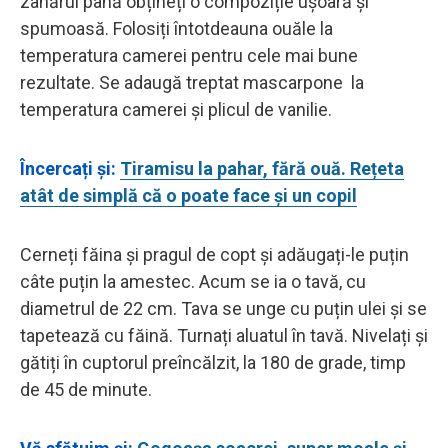
zahărul până obțineți o compoziție ușoară și
spumoasă. Folosiți întotdeauna ouăle la
temperatura camerei pentru cele mai bune
rezultate. Se adaugă treptat mascarpone la
temperatura camerei și plicul de vanilie.
Încercați și:
Tiramisu la pahar, fără ouă. Rețeta
atât de simplă că o poate face și un copil
Cerneți făina și pragul de copt și adăugați-le puțin
câte puțin la amestec. Acum se ia o tavă, cu
diametrul de 22 cm. Tava se unge cu puțin ulei și se
tapetează cu făină. Turnați aluatul în tavă. Nivelați și
gătiți în cuptorul preîncălzit, la 180 de grade, timp
de 45 de minute.