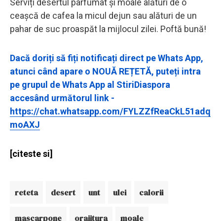
Serviți desertul parfumat și moale alături de o
ceașcă de cafea la micul dejun sau alături de un
pahar de suc proaspăt la mijlocul zilei. Poftă bună!
Dacă doriți să fiți notificați direct pe Whats App,
atunci când apare o NOUĂ REȚETĂ, puteți intra
pe grupul de Whats App al StiriDiaspora
accesând următorul link -
https://chat.whatsapp.com/FYLZZfReaCkL51adq
moAXJ
[citeste si]
reteta
desert
unt
ulei
calorii
mascarpone
orajitura
moale