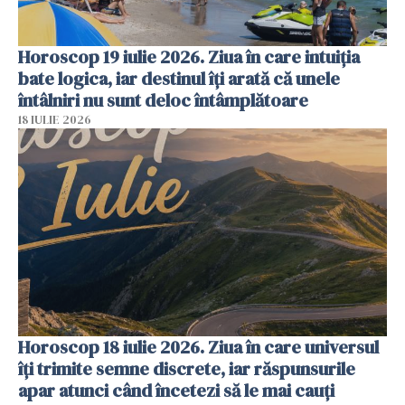
Horoscop 19 iulie 2026. Ziua în care intuiția
bate logica, iar destinul îți arată că unele
întâlniri nu sunt deloc întâmplătoare
18 IULIE 2026
Horoscop 18 iulie 2026. Ziua în care universul
îți trimite semne discrete, iar răspunsurile
apar atunci când încetezi să le mai cauți