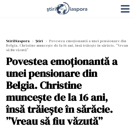
StiriDiaspora
›
Știri
›
Povestea emoționantă a unei pensionare din
Belgia. Christine muncește de la 16 ani, însă trăiește în sărăcie. ”Vreau
să fiu văzută”
Povestea emoționantă a
unei pensionare din
Belgia. Christine
muncește de la 16 ani,
însă trăiește în sărăcie.
”Vreau să fiu văzută”