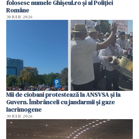
folosesc numele Ghișeul.ro și al Poliției
Române
30 IULIE 2026
Mii de ciobani protestează la ANSVSA și la
Guvern. Îmbrânceli cu jandarmii și gaze
lacrimogene
30 IULIE 2026