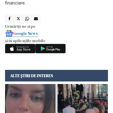
financiare.
Urmăriți-ne și pe
Google News
și în aplicațiile mobile
ALTE ȘTIRI DE INTERES