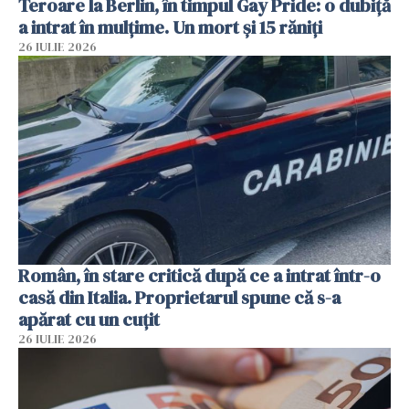
Teroare la Berlin, în timpul Gay Pride: o dubiță
a intrat în mulțime. Un mort și 15 răniți
26 IULIE 2026
Român, în stare critică după ce a intrat într-o
casă din Italia. Proprietarul spune că s-a
apărat cu un cuțit
26 IULIE 2026