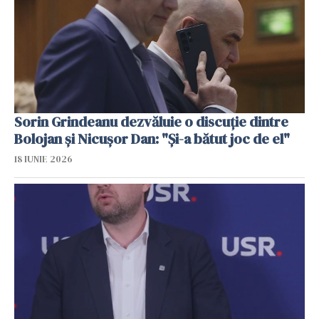
Sorin Grindeanu dezvăluie o discuție dintre
Bolojan și Nicușor Dan: "Și-a bătut joc de el"
18 IUNIE 2026