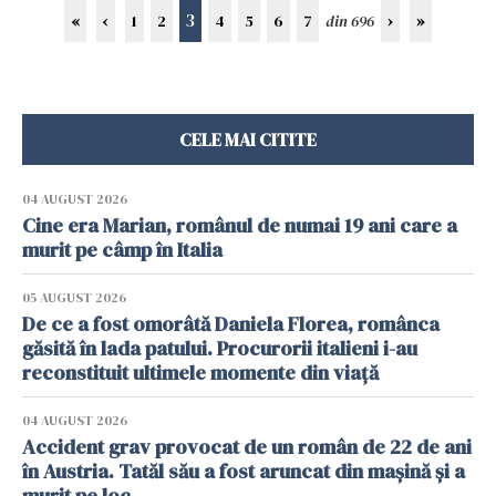
3
«
‹
1
2
4
5
6
7
din 696
›
»
CELE MAI CITITE
04 AUGUST 2026
Cine era Marian, românul de numai 19 ani care a
murit pe câmp în Italia
05 AUGUST 2026
De ce a fost omorâtă Daniela Florea, românca
găsită în lada patului. Procurorii italieni i-au
reconstituit ultimele momente din viață
04 AUGUST 2026
Accident grav provocat de un român de 22 de ani
în Austria. Tatăl său a fost aruncat din mașină și a
murit pe loc