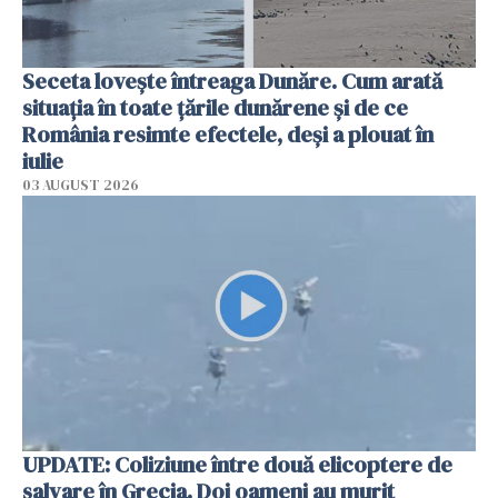
Seceta lovește întreaga Dunăre. Cum arată
situația în toate țările dunărene și de ce
România resimte efectele, deși a plouat în
iulie
03 AUGUST 2026
UPDATE: Coliziune între două elicoptere de
salvare în Grecia. Doi oameni au murit