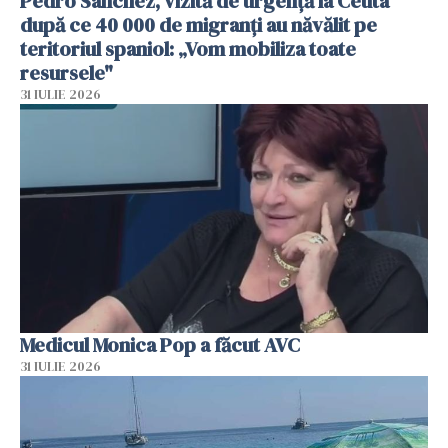
Pedro Sanchez, vizită de urgență la Ceuta
după ce 40 000 de migranți au năvălit pe
teritoriul spaniol: „Vom mobiliza toate
resursele"
31 IULIE 2026
Medicul Monica Pop a făcut AVC
31 IULIE 2026