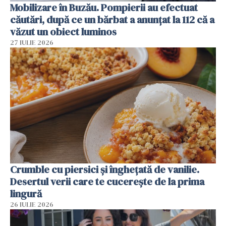
Mobilizare în Buzău. Pompierii au efectuat
căutări, după ce un bărbat a anunțat la 112 că a
văzut un obiect luminos
27 IULIE 2026
Crumble cu piersici și înghețată de vanilie.
Desertul verii care te cucerește de la prima
lingură
26 IULIE 2026