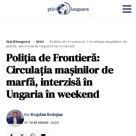
StiriDiaspora
›
Știri
›
Poliția de Frontieră: Circulația mașinilor de
marfă, interzisă în Ungaria în weekend
Poliția de Frontieră:
Circulația mașinilor de
marfă, interzisă în
Ungaria în weekend
De
Bogdan Bolojan
07 NOIEMBRIE 2020