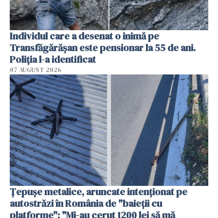
Individul care a desenat o inimă pe
Transfăgărășan este pensionar la 55 de ani.
Poliția l-a identificat
07 AUGUST 2026
Țepușe metalice, aruncate intenționat pe
autostrăzi în România de "baieții cu
platforme": "Mi-au cerut 1200 lei să mă