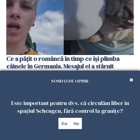
Ce a pățit o româncă în timp ce își plimba
câinele în Germania. Mesajul ei a stârnit
dezbateri aprinse
25 IULIE 2026
SONDAJ DE OPINIE
Este important pentru dvs. că circulăm liber în
spațiul Schengen, fără control la granițe?
Da
Nu