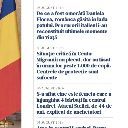
05 AUGUST 2026
De ce a fost omorâtă Daniela
Florea, românca găsită în lada
patului. Procurorii italieni i-au
reconstituit ultimele momente
din viață
05 AUGUST 2026
Situație critică în Ceuta:
Migranții au plecat, dar au lăsat
în urma lor peste 1.000 de copii.
Centrele de protecție sunt
sufocate
06 AUGUST 2026
S-a aflat cine este femeia care a
înjunghiat 4 bărbați în centrul
Londrei. Atacul Stellei, de 44 de
ani, explicat de anchetatori
05 AUGUST 2026