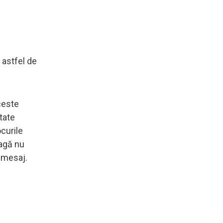
 astfel de
ceste
tate
ocurile
eagă nu
n mesaj.