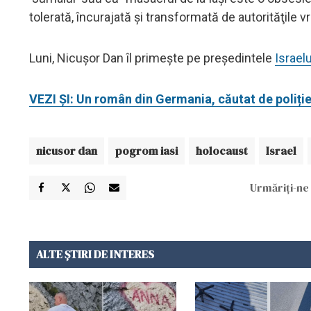
tolerată, încurajată şi transformată de autorităţile v
Luni, Nicuşor Dan îl primeşte pe preşedintele
Israelu
VEZI ȘI: Un român din Germania, căutat de poliție,
nicusor dan
pogrom iasi
holocaust
Israel
Urmăriți-ne 
ALTE ȘTIRI DE INTERES