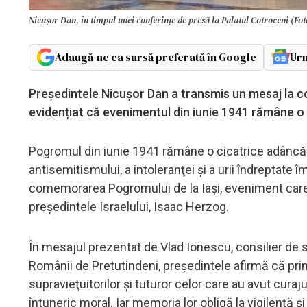
Nicușor Dan, în timpul unei conferințe de presă la Palatul Cotroceni (Fo
Adaugă-ne ca sursă preferată în Google
Urm
Președintele Nicușor Dan a transmis un mesaj la c
evidențiat că evenimentul din iunie 1941 rămâne o 
Pogromul din iunie 1941 rămâne o cicatrice adâncă î
antisemitismului, a intoleranţei şi a urii îndreptate
comemorarea Pogromului de la Iaşi, eveniment care a a
preşedintele Israelului, Isaac Herzog.
În mesajul prezentat de Vlad Ionescu, consilier de s
Românii de Pretutindeni, preşedintele afirmă că p
supravieţuitorilor şi tuturor celor care au avut cura
întuneric moral. Iar memoria lor obligă la vigilenţă şi l