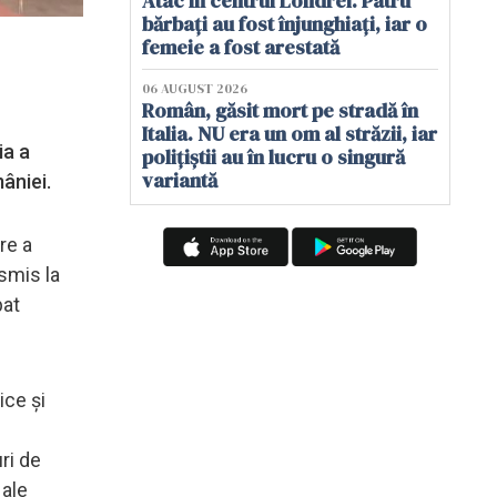
Atac în centrul Londrei. Patru
bărbați au fost înjunghiați, iar o
femeie a fost arestată
06 AUGUST 2026
Român, găsit mort pe stradă în
Italia. NU era un om al străzii, iar
ia a
polițiștii au în lucru o singură
variantă
âniei.
re a
smis la
pat
ice şi
ri de
 ale