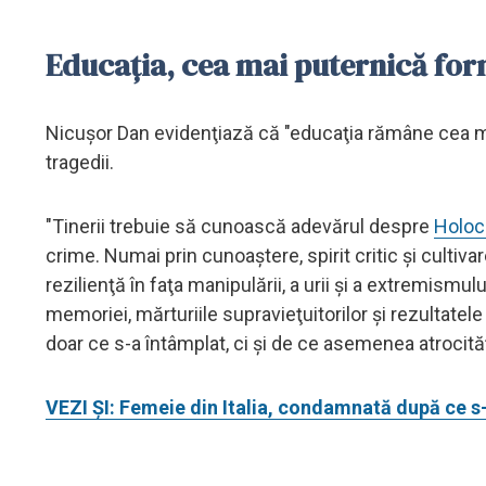
Educaţia, cea mai puternică for
Nicuşor Dan evidenţiază că "educaţia rămâne cea ma
tragedii.
"Tinerii trebuie să cunoască adevărul despre
Holoc
crime. Numai prin cunoaştere, spirit critic şi cultiv
rezilienţă în faţa manipulării, a urii şi a extremismulu
memoriei, mărturiile supravieţuitorilor şi rezultatele
doar ce s-a întâmplat, ci şi de ce asemenea atrocităţ
VEZI ȘI: Femeie din Italia, condamnată după ce s