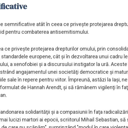
ficative
semnificative atât în ceea ce priveşte protejarea dreptu
solid pentru combaterea antisemitismului.
 ce priveşte protejarea drepturilor omului, prin consolid
a standardele europene, cât şi în dezvoltarea unui cadru le
i, a xenofobiei şi a discursului instigator la ură. Aceste 
nstrând angajamentul unei societăţi democratice şi matur
ile sale în repere pentru viitor. Împreună, astăzi la Iaşi, 
 formulat de Hannah Arendt, şi să rămânem vigilenţi în fa
Dan.
abandonarea solidarităţii şi a compasiunii în faţa radicalizări
ai lucizi martori ai epocii, scriitorul Mihail Sebastian, să 
ie de care nu scăpăm", surprinzând "modul în care violenţa