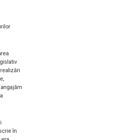
rilor
area
gislativ
realizări
e,
ne angajăm
ţa
i
scrie în
 era