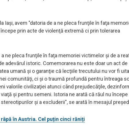
 la Iaşi, avem "datoria de a ne pleca frunţile în faţa memori
u începe prin acte de violenţă extremă ci prin tolerarea
 a ne pleca frunţile în faţa memoriei victimelor şi de a rea
 de adevărul istoric. Comemorarea nu este doar un act de
ea umană şi o garanţie că lecţiile trecutului nu vor fi uita
nei comunităţi, ci şi o traumă profundă pentru întreaga s
i valorile civilizaţiei atunci când prejudecăţile, dezinfor
viaţă şi pentru semeni. Istoria ne arată că răul nu începe
 stereotipurilor şi a excluderii", se arată în mesajul preşed
âpă în Austria. Cel puțin cinci răniți