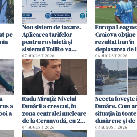
Nou sistem de taxare.
Europa League:
at pe
Aplicarea tarifelor
Craiova obține
nia
pentru rovinietă şi
rezultat bun în
sistemul TollRo va
deplasarea de 
începe la 1 octombrie
07 AUGUST 2026
06 AUGUST 2026
ă
a
Radu Miruţă: Nivelul
Seceta lovește 
rus a
Dunării a crescut, în
Dunăre. Cum ar
poi a
zona centralei nucleare
situația în toate
de la Cernavodă, cu 2
dunărene și de
cm faţă de ziua trecută
România resim
04 AUGUST 2026
03 AUGUST 2026
efectele, deși a