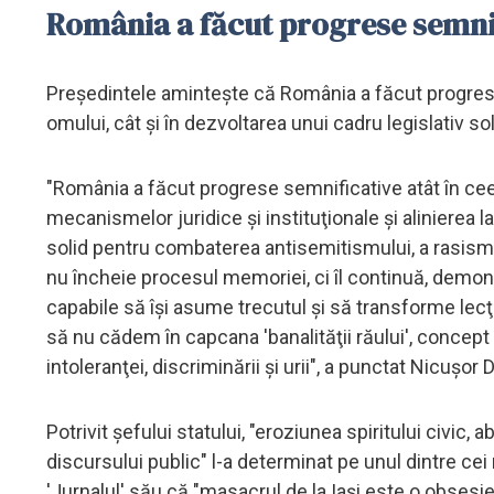
România a făcut progrese semni
Preşedintele aminteşte că România a făcut progrese 
omului, cât şi în dezvoltarea unui cadru legislativ 
"România a făcut progrese semnificative atât în ceea
mecanismelor juridice şi instituţionale şi alinierea l
solid pentru combaterea antisemitismului, a rasismulu
nu încheie procesul memoriei, ci îl continuă, demo
capabile să îşi asume trecutul şi să transforme lecţi
să nu cădem în capcana 'banalităţii răului', concept
intoleranţei, discriminării şi urii", a punctat Nicuşor 
Potrivit şefului statului, "eroziunea spiritului civic, 
discursului public" l-a determinat pe unul dintre cei m
'Jurnalul' său că "masacrul de la Iaşi este o obses