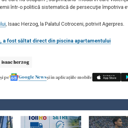
remii într-o politică sistematică de persecuţie împotriva ev
lui
, Isaac Herzog, la Palatul Cotroceni, potrivit Agerpres.
 a fost săltat direct din piscina apartamentului
isaac herzog
Google News
și pe
și în aplicațiile mobile