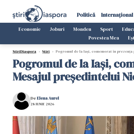
Politică
Internațional
Economie
Joburi
Monden
Sport
Educ
Povestea Mea
Eș
StiriDiaspora
›
Știri
›
Pogromul de la Iași, comemorat în prezența p
Pogromul de la Iași, com
Mesajul președintelui N
De
Elena Aurel
28 IUNIE 2026