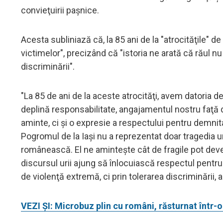
convieţuirii paşnice.
Acesta subliniază că, la 85 ani de la "atrocităţile" de
victimelor", precizând că "istoria ne arată că răul n
discriminării".
"La 85 de ani de la aceste atrocităţi, avem datoria de
deplină responsabilitate, angajamentul nostru faţă
aminte, ci şi o expresie a respectului pentru demnitat
Pogromul de la Iaşi nu a reprezentat doar tragedia u
românească. El ne aminteşte cât de fragile pot deven
discursul urii ajung să înlocuiască respectul pentru 
de violenţă extremă, ci prin tolerarea discriminării, a
VEZI ȘI: Microbuz plin cu români, răsturnat într-o r