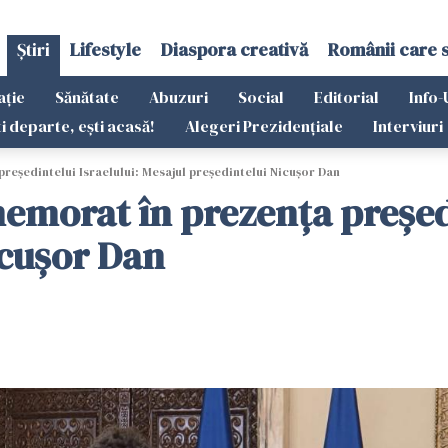
Știri
Lifestyle
Diaspora creativă
Românii care 
ație
Sănătate
Abuzuri
Social
Editorial
Info-
ti departe, ești acasă!
Alegeri Prezidențiale
Interviuri
reședintelui Israelului: Mesajul președintelui Nicușor Dan
emorat în prezența președi
icușor Dan