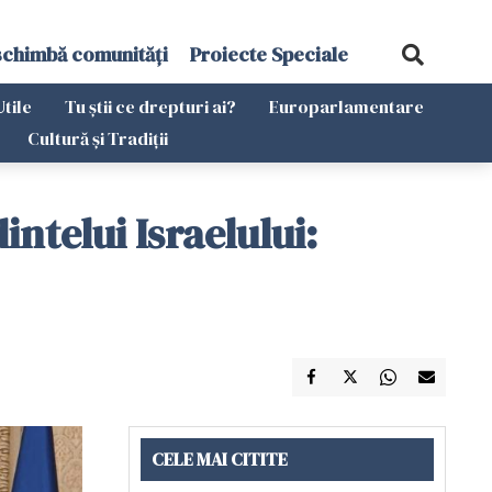
schimbă comunități
Proiecte Speciale
Utile
Tu știi ce drepturi ai?
Europarlamentare
Cultură și Tradiții
ntelui Israelului:
CELE MAI CITITE