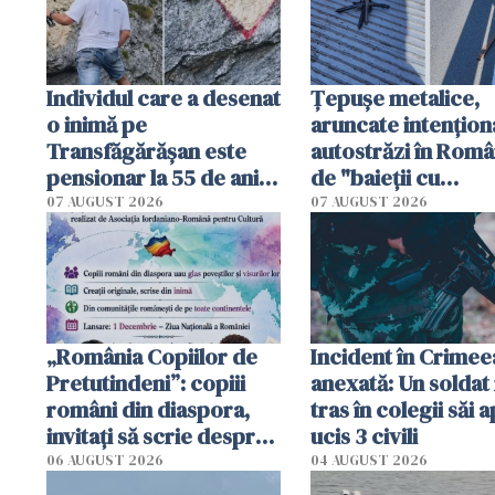
Individul care a desenat
Țepușe metalice,
o inimă pe
aruncate intențion
Transfăgărășan este
autostrăzi în Româ
pensionar la 55 de ani.
de "baieții cu
Poliția l-a identificat
platforme": "Mi-au
07 AUGUST 2026
07 AUGUST 2026
cerut 1200 lei să m
tracteze"
„România Copiilor de
Incident în Crimee
Pretutindeni”: copiii
anexată: Un soldat 
români din diaspora,
tras în colegii săi a
invitați să scrie despre
ucis 3 civili
România într-un volum
06 AUGUST 2026
04 AUGUST 2026
special