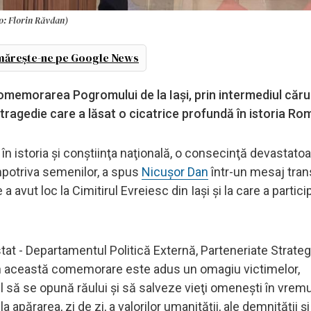
to: Florin Răvdan)
ărește-ne pe Google News
omemorarea Pogromului de la Iași, prin intermediul căru
tragedie care a lăsat o cicatrice profundă în istoria Rom
n istoria şi conştiinţa naţională, o consecinţă devastatoa
 împotriva semenilor, a spus
Nicuşor Dan
într-un mesaj tran
vut loc la Cimitirul Evreiesc din Iaşi şi la care a partici
tat - Departamentul Politică Externă, Parteneriate Strateg
rin această comemorare este adus un omagiu victimelor,
jul să se opună răului şi să salveze vieţi omeneşti în vremu
a apărarea, zi de zi, a valorilor umanităţii, ale demnităţii şi