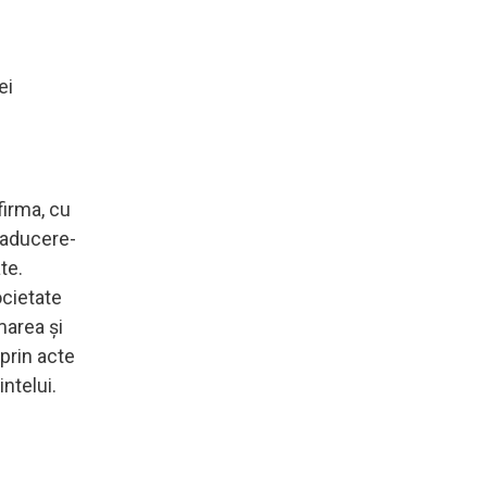
ei
firma, cu
 aducere-
te.
ocietate
marea şi
 prin acte
intelui.