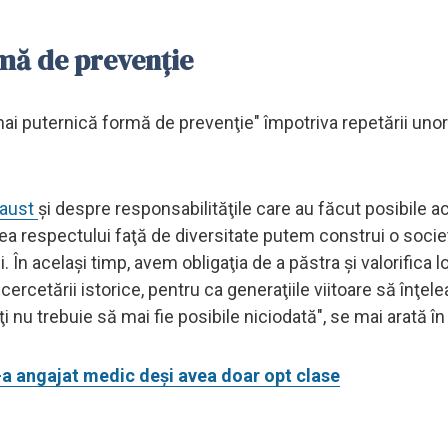
mă de prevenţie
i puternică formă de prevenţie" împotriva repetării unor
aust
şi despre responsabilităţile care au făcut posibile a
area respectului faţă de diversitate putem construi o socie
i. În acelaşi timp, avem obligaţia de a păstra şi valorifica l
 cercetării istorice, pentru ca generaţiile viitoare să înţel
i nu trebuie să mai fie posibile niciodată", se mai arată î
-a angajat medic deși avea doar opt clase