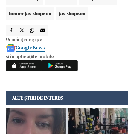
homer jay simpson
jay simpson
Urmăriți-ne și pe
Google News
și în aplicațiile mobile
ALTE ȘTIRI DE INTERES