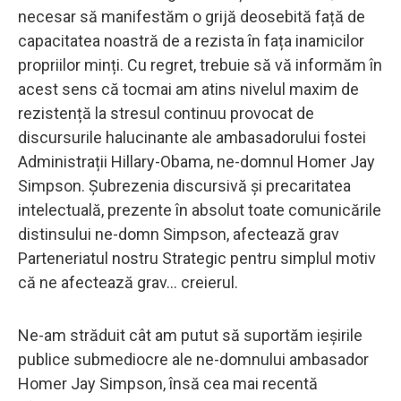
necesar să manifestăm o grijă deosebită față de
capacitatea noastră de a rezista în fața inamicilor
propriilor minți. Cu regret, trebuie să vă informăm în
acest sens că tocmai am atins nivelul maxim de
rezistență la stresul continuu provocat de
discursurile halucinante ale ambasadorului fostei
Administrații Hillary-Obama, ne-domnul Homer Jay
Simpson. Șubrezenia discursivă și precaritatea
intelectuală, prezente în absolut toate comunicările
distinsului ne-domn Simpson, afectează grav
Parteneriatul nostru Strategic pentru simplul motiv
că ne afectează grav... creierul.
Ne-am străduit cât am putut să suportăm ieșirile
publice submediocre ale ne-domnului ambasador
Homer Jay Simpson, însă cea mai recentă