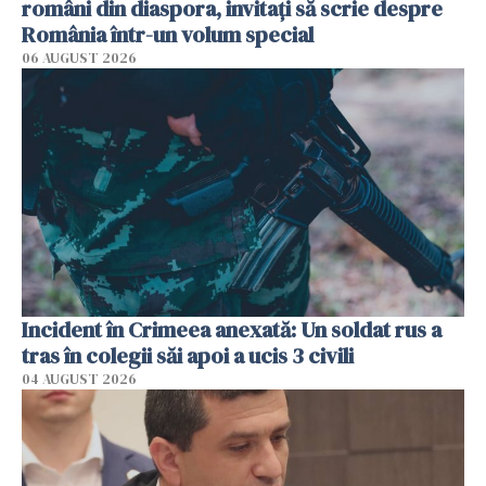
români din diaspora, invitați să scrie despre
România într-un volum special
06 AUGUST 2026
Incident în Crimeea anexată: Un soldat rus a
tras în colegii săi apoi a ucis 3 civili
04 AUGUST 2026