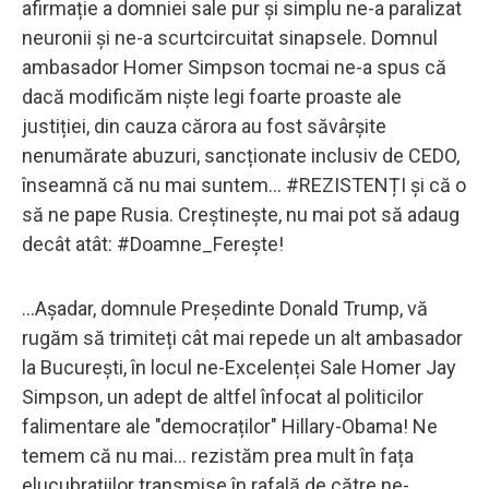
afirmație a domniei sale pur și simplu ne-a paralizat
neuronii și ne-a scurtcircuitat sinapsele. Domnul
ambasador Homer Simpson tocmai ne-a spus că
dacă modificăm niște legi foarte proaste ale
justiției, din cauza cărora au fost săvârșite
nenumărate abuzuri, sancționate inclusiv de CEDO,
înseamnă că nu mai suntem... #REZISTENȚI și că o
să ne pape Rusia. Creștinește, nu mai pot să adaug
decât atât: #Doamne_Ferește!
...Așadar, domnule Președinte Donald Trump, vă
rugăm să trimiteți cât mai repede un alt ambasador
la București, în locul ne-Excelenței Sale Homer Jay
Simpson, un adept de altfel înfocat al politicilor
falimentare ale "democraților" Hillary-Obama! Ne
temem că nu mai... rezistăm prea mult în fața
elucubrațiilor transmise în rafală de către ne-