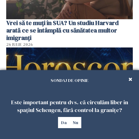
Vrei să te muți în SUA? Un studiu Harvard
arată ce se întâmplă cu sănătatea multor
imigranți
26 IULIE 2026
SONDAJ DE OPINIE
Este important pentru dvs. că circulăm liber în
spațiul Schengen, fără control la granițe?
Horoscop 27 iulie. Lunea care schimbă ritmul
Da
Nu
săptămânii. Universul deschide uși
neașteptate pentru unele zodii