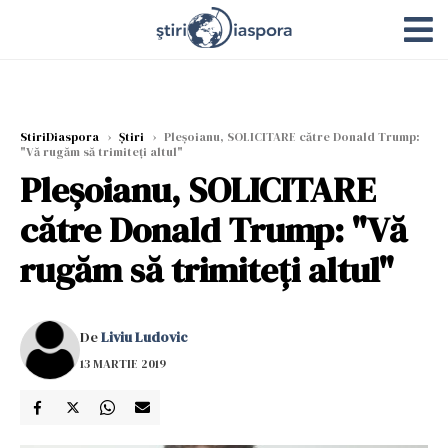
StiriDiaspora
›
Știri
›
Pleșoianu, SOLICITARE către Donald Trump:
"Vă rugăm să trimiteți altul"
Pleșoianu, SOLICITARE
către Donald Trump: "Vă
rugăm să trimiteți altul"
De
Liviu Ludovic
13 MARTIE 2019