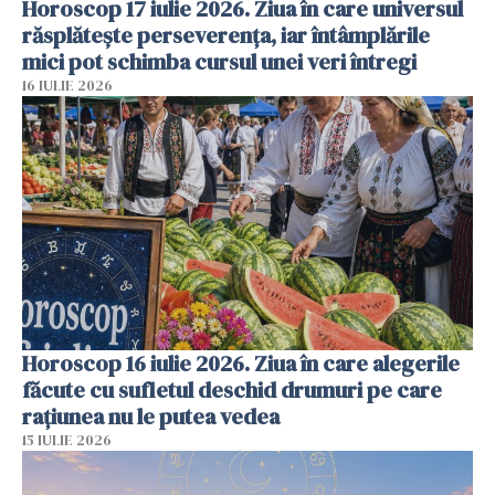
Horoscop 17 iulie 2026. Ziua în care universul
răsplătește perseverența, iar întâmplările
mici pot schimba cursul unei veri întregi
16 IULIE 2026
Horoscop 16 iulie 2026. Ziua în care alegerile
făcute cu sufletul deschid drumuri pe care
rațiunea nu le putea vedea
15 IULIE 2026