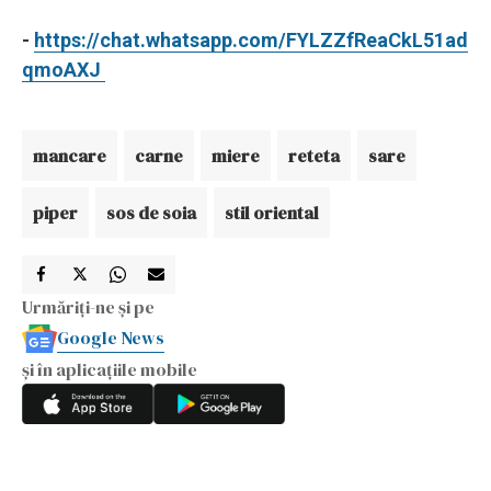
-
https://chat.whatsapp.com/FYLZZfReaCkL51ad
qmoAXJ
mancare
carne
miere
reteta
sare
piper
sos de soia
stil oriental
Urmăriți-ne și pe
Google News
și în aplicațiile mobile