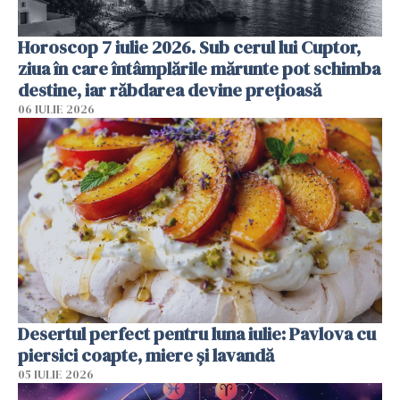
Horoscop 7 iulie 2026. Sub cerul lui Cuptor,
ziua în care întâmplările mărunte pot schimba
destine, iar răbdarea devine prețioasă
06 IULIE 2026
Desertul perfect pentru luna iulie: Pavlova cu
piersici coapte, miere și lavandă
05 IULIE 2026