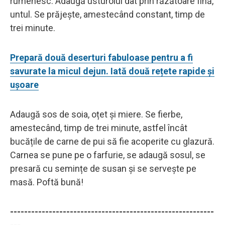
rumenesc. Adaugă usturoiul dat prin răzătoare fină,
untul. Se prăjește, amestecând constant, timp de
trei minute.
Prepară două deserturi fabuloase pentru a fi
savurate la micul dejun. Iată două rețete rapide și
ușoare
Adaugă sos de soia, oțet și miere. Se fierbe,
amestecând, timp de trei minute, astfel încât
bucățile de carne de pui să fie acoperite cu glazură.
Carnea se pune pe o farfurie, se adaugă sosul, se
presară cu semințe de susan și se servește pe
masă. Poftă bună!
----------------------------------------------------------