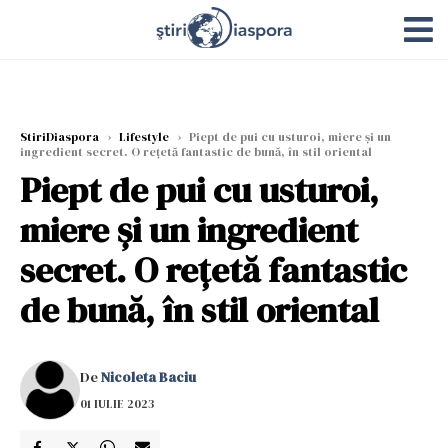
StiriDiaspora
›
Lifestyle
›
Piept de pui cu usturoi, miere și un
ingredient secret. O rețetă fantastic de bună, în stil oriental
Piept de pui cu usturoi,
miere și un ingredient
secret. O rețetă fantastic
de bună, în stil oriental
De
Nicoleta Baciu
01 IULIE 2023