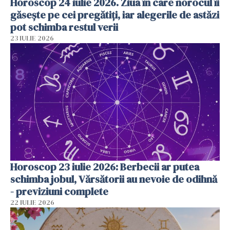
Horoscop 24 iulie 2026. Ziua în care norocul îi
găsește pe cei pregătiți, iar alegerile de astăzi
pot schimba restul verii
23 IULIE 2026
Horoscop 23 iulie 2026: Berbecii ar putea
schimba jobul, Vărsătorii au nevoie de odihnă
- previziuni complete
22 IULIE 2026