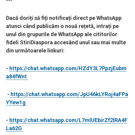
---
Dacă doriți să fiți notificați direct pe WhatsApp
atunci când publicăm o nouă rețetă, intrați pe
unul din grupurile de WhatsApp ale cititorilor
fideli StiriDiaspora accesând unul sau mai multe
din următoarele linkuri:
-
https://chat.whatsapp.com/HZdY3L7PpzjEubm
a84fWnt
-
https://chat.whatsapp.com/JpU46kLYRoj4aFPa
YYew1g
-
https://chat.whatsapp.com/L7mlUEbirZf2lRA4F
La62G