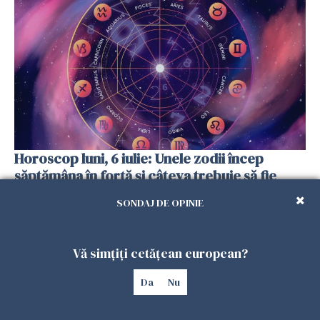
Horoscop luni, 6 iulie: Unele zodii încep
săptămâna în forță și câteva trebuie să fie
prudente
SONDAJ DE OPINIE
05 IULIE 2026
Vă simțiți cetățean european?
Da
Nu