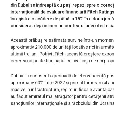
din Dubai se îndreaptă cu pași repezi spre o corecți
internațională de evaluare financiară Fitch Ratings.
înregistra o scădere de până la 15% în a doua jumăt
considerat deja iminent în contextul unei oferte c
Această prăbușire estimată survine într-un moment î
aproximativ 210.000 de unități locative noi în următori
ultimii trei ani. Potrivit Fitch, această creștere expo
cererea nu poate ține pasul cu avalanșa de noi propr
Dubaiul a cunoscut o perioadă de efervescență post
aproximativ 60% între 2022 și primul trimestru al anu
masive în infrastructură, regimuri fiscale avantajoase
au făcut emiratul mai atrăgător pentru cetățenii stră
sancțiunilor internaționale și a războiului din Ucraina