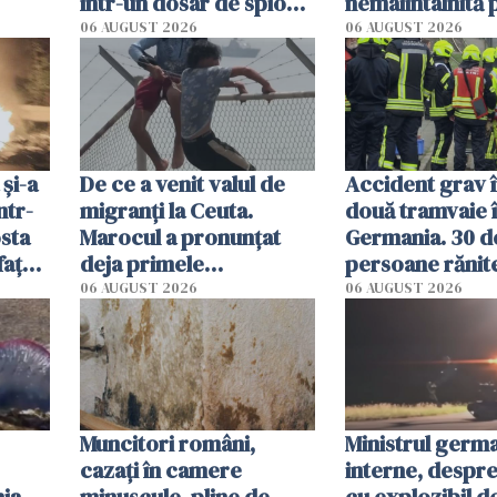
într-un dosar de spionaj
nemaiîntâlnită 
în favoarea Rusiei
acum. Record a
06 AUGUST 2026
06 AUGUST 2026
în Mediterană
 și-a
De ce a venit valul de
Accident grav 
ntr-
migranți la Ceuta.
două tramvaie 
osta
Marocul a pronunțat
Germania. 30 d
fața
deja primele
persoane rănite,
n
condamnări
sunt în stare cr
06 AUGUST 2026
06 AUGUST 2026
după impact
Muncitori români,
Ministrul germ
cazați în camere
interne, despr