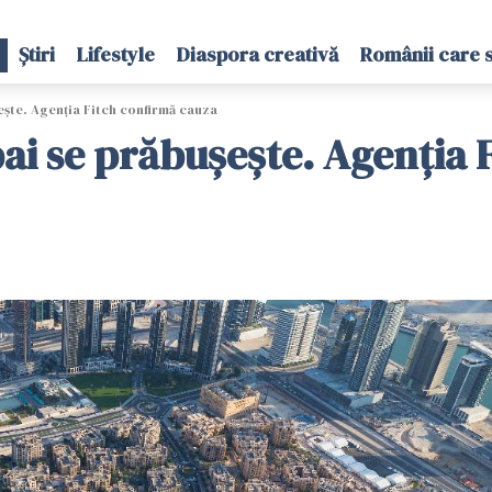
Știri
Lifestyle
Diaspora creativă
Românii care 
ește. Agenția Fitch confirmă cauza
bai se prăbușește. Agenția 