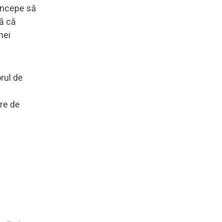
 începe să
ză că
nei
rul de
ere de