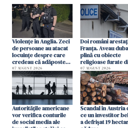
Violenţe în Anglia. Zeci
Doi români arestați
de persoane au atacat
Franța. Aveau dub
locuinţe despre care
plină cu obiecte
credeau că adăpostesc
religioase furate d
solicitanţi de azil
biserici și cimitire
07 AUGUST 2026
07 AUGUST 2026
Autorităţile americane
Scandal în Austria
vor verifica conturile
ce un investitor be
de social media ale
a defrișat 19 hecta