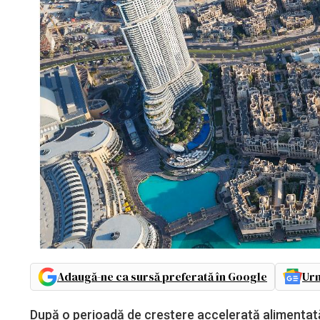
Adaugă-ne ca sursă preferată în Google
Urm
După o perioadă de creștere accelerată alimentată de