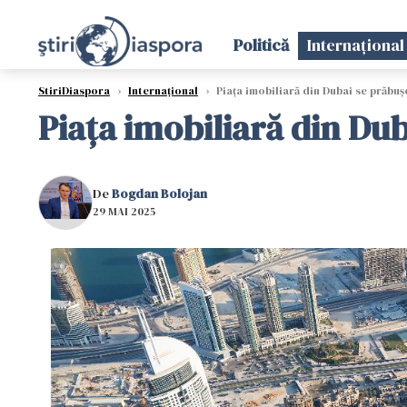
Politică
Internațional
StiriDiaspora
›
Internațional
›
Piața imobiliară din Dubai se prăbuș
Piața imobiliară din Du
De
Bogdan Bolojan
29 MAI 2025