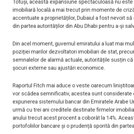
Totuși, această expansiune spectaculoasă nu este lip
imobiliară locală a mai trecut prin momente de criză
accentuate a proprietăților, Dubaiul a fost nevoit să
din partea autorităților din Abu Dhabi pentru a-și sa
Din acel moment, guvernul emiratului a luat mai mult
poziției marilor dezvoltatori imobiliari de stat, precu
semnalelor de alarmă actuale, autoritățile susțin că
șocuri externe sau ajustări economice.
Raportul Fitch mai aduce o veste oarecum liniștitoar
vor scădea semnificativ, acestea sunt considerate c
expunerea sistemului bancar din Emiratele Arabe Unite
urmă cu trei ani creditele destinate firmelor imobili
anului trecut acest procent a coborât la 14%. Aceast
portofoliilor bancare și o prudență sporită din partea 