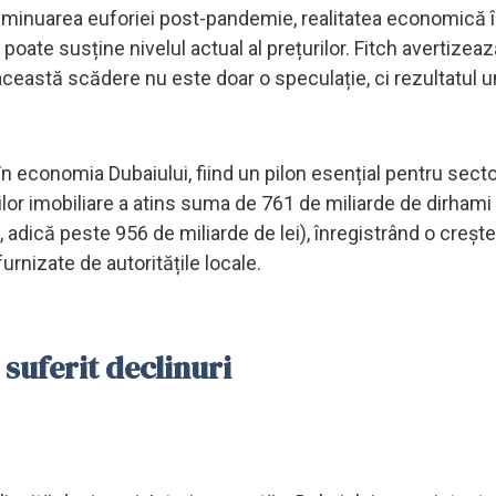
și diminuarea euforiei post-pandemie, realitatea economică
poate susține nivelul actual al prețurilor. Fitch avertizea
 această scădere nu este doar o speculație, ci rezultatul u
.
în economia Dubaiului, fiind un pilon esențial pentru secto
țiilor imobiliare a atins suma de 761 de miliarde de dirhami
, adică peste 956 de miliarde de lei), înregistrând o creșt
urnizate de autoritățile locale.
suferit declinuri