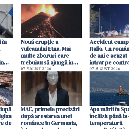
 în
Nouă erupție a
Accident cumpli
a
vulcanului Etna. Mai
Italia. Un român
multe zboruri care
de ani e acuzat 
in
trebuiau să ajungă în
intrat pe contra
Catania au fost deviate
omorât doi oa
07 AUGUST 2026
07 AUGUST 2026
 după
MAE, primele precizări
Apa mării în Spa
lgian
după arestarea unei
încălzit până la
re de
românce în Germania,
temperatură