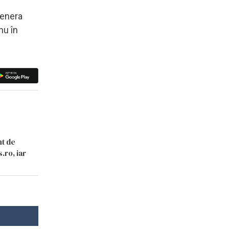
genera
nu în
nt de
.ro, iar