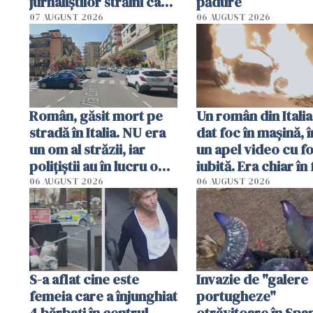
jurnaliştilor străini care
pădure
aplică pentru viză
07 AUGUST 2026
06 AUGUST 2026
Român, găsit mort pe
Un român din Italia
stradă în Italia. NU era
dat foc în mașină, î
un om al străzii, iar
un apel video cu f
polițiștii au în lucru o
iubită. Era chiar în 
singură variantă
locuinței iubitei di
06 AUGUST 2026
06 AUGUST 2026
Milano
S-a aflat cine este
Invazie de "galere
femeia care a înjunghiat
portugheze"