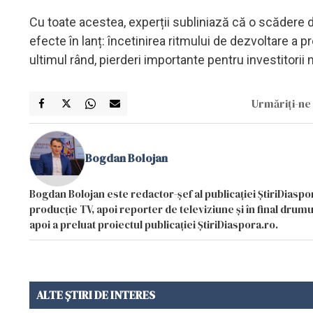
Cu toate acestea, experții subliniază că o scădere 
efecte în lanț: încetinirea ritmului de dezvoltare a pr
ultimul rând, pierderi importante pentru investitorii 
Urmăriți-ne 
Bogdan Bolojan
Bogdan Bolojan este redactor-șef al publicației ȘtiriDiaspor
producție TV, apoi reporter de televiziune și în final drumul
apoi a preluat proiectul publicației ȘtiriDiaspora.ro.
ALTE ȘTIRI DE INTERES