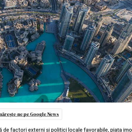
ărește-ne pe Google News
 factori externi și politici locale favorabile, piața imo