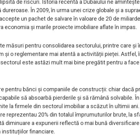
sită de riscuri. Istoria recentă a Dubaiului ne amintește
 dureroase. În 2009, în urma unei crize globale și a supra
 accepte un pachet de salvare în valoare de 20 de miliarde
lva economia și marile proiecte imobiliare aflate în impas.
e măsuri pentru consolidarea sectorului, printre care și î
m și o reglementare mai atentă a activității pieței. Astfel, 
 sectorul este astăzi mult mai bine pregătit pentru a face
e pentru bănci și companiile de construcții: chiar dacă pr
apabile să absoarbă pierderile și să rămână solvabile. În 
 la firmele din sectorul imobiliar a scăzut în ultimii ani.
are reprezentau 20% din totalul împrumuturilor brute, la sfâ
ă diminuare a expunerii reflectă o mai bună diversificare
instituțiilor financiare.