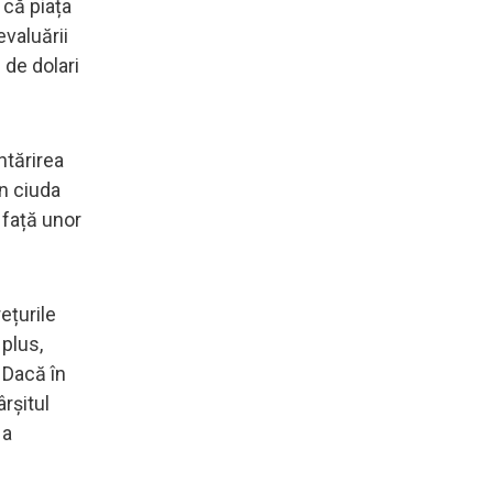
 că piața
evaluării
 de dolari
ntărirea
în ciuda
 față unor
ețurile
plus,
 Dacă în
rșitul
 a