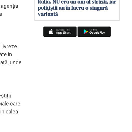
Italia. NU era un om al străzii, iar
 agenția
polițiștii au în lucru o singură
variantă
ea
 livreze
ate în
iață, unde
tiții
ciale care
din calea