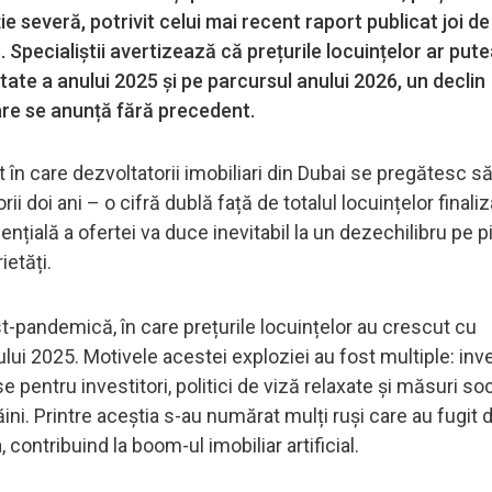
e severă, potrivit celui mai recent raport publicat joi de
 Specialiștii avertizează că prețurile locuințelor ar put
ate a anului 2025 și pe parcursul anului 2026, un declin
are se anunță fără precedent.
n care dezvoltatorii imobiliari din Dubai se pregătesc să
i doi ani – o cifră dublă față de totalul locuințelor finaliz
nențială a ofertei va duce inevitabil la un dezechilibru pe p
ietăți.
-pandemică, în care prețurile locuințelor au crescut cu
lui 2025. Motivele acestei exploziei au fost multiple: inves
 pentru investitori, politici de viză relaxate și măsuri so
ini. Printre aceștia s-au numărat mulți ruși care au fugit 
, contribuind la boom-ul imobiliar artificial.