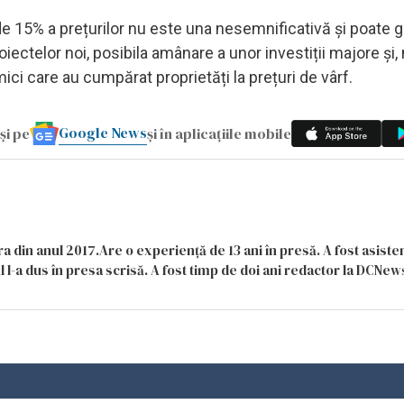
de 15% a prețurilor nu este una nesemnificativă și poate 
oiectelor noi, posibila amânare a unor investiții majore și, 
mici care au cumpărat proprietăți la prețuri de vârf.
Google News
și pe
și în aplicațiile mobile
a din anul 2017.Are o experiență de 13 ani în presă. A fost asiste
 l-a dus în presa scrisă. A fost timp de doi ani redactor la DCNews