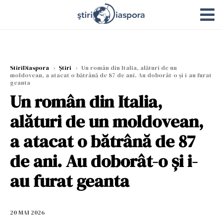
StiriDiaspora
›
Știri
›
Un român din Italia, alături de un
moldovean, a atacat o bătrână de 87 de ani. Au doborât-o și i-au furat
geanta
Un român din Italia,
alături de un moldovean,
a atacat o bătrână de 87
de ani. Au doborât-o și i-
au furat geanta
20 MAI 2026