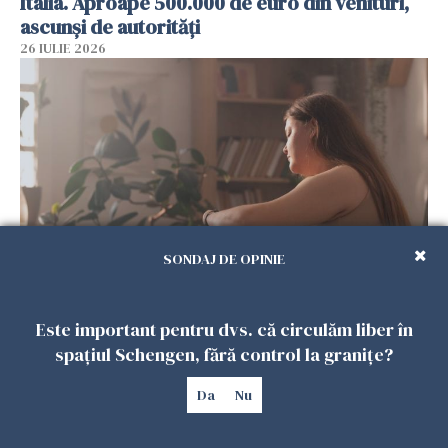
Italia. Aproape 500.000 de euro din venituri,
ascunși de autorități
26 IULIE 2026
SONDAJ DE OPINIE
Vrei să te muți în SUA? Un studiu Harvard
arată ce se întâmplă cu sănătatea multor
Este important pentru dvs. că circulăm liber în
imigranți
spațiul Schengen, fără control la granițe?
26 IULIE 2026
Da
Nu