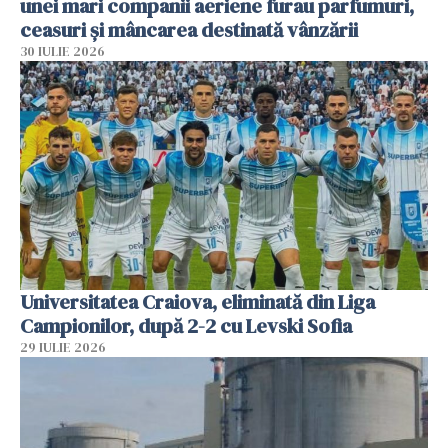
unei mari companii aeriene furau parfumuri,
ceasuri și mâncarea destinată vânzării
30 IULIE 2026
Universitatea Craiova, eliminată din Liga
Campionilor, după 2-2 cu Levski Sofia
29 IULIE 2026