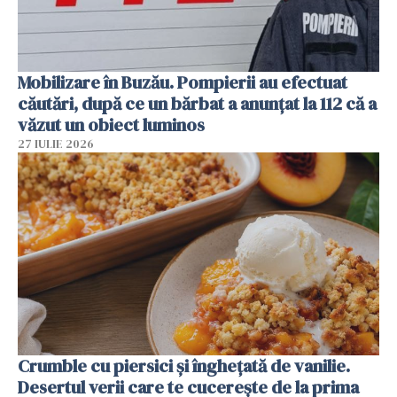
Mobilizare în Buzău. Pompierii au efectuat
căutări, după ce un bărbat a anunțat la 112 că a
văzut un obiect luminos
27 IULIE 2026
Crumble cu piersici și înghețată de vanilie.
Desertul verii care te cucerește de la prima