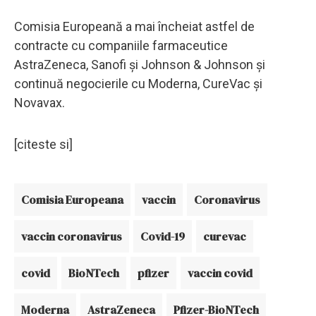
Comisia Europeană a mai încheiat astfel de
contracte cu companiile farmaceutice
AstraZeneca, Sanofi şi Johnson & Johnson şi
continuă negocierile cu Moderna, CureVac şi
Novavax.
[citeste si]
Comisia Europeana
vaccin
Coronavirus
vaccin coronavirus
Covid-19
curevac
covid
BioNTech
pfizer
vaccin covid
Moderna
AstraZeneca
Pfizer-BioNTech