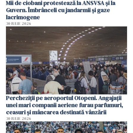
Mii de ciobani protestează la ANSVSA și la
Guvern. Îmbrânceli cu jandarmii și gaze
lacrimogene
30 IULIE 2026
Percheziții pe aeroportul Otopeni. Angajații
unei mari companii aeriene furau parfumuri,
ceasuri și mâncarea destinată vânzării
30 IULIE 2026