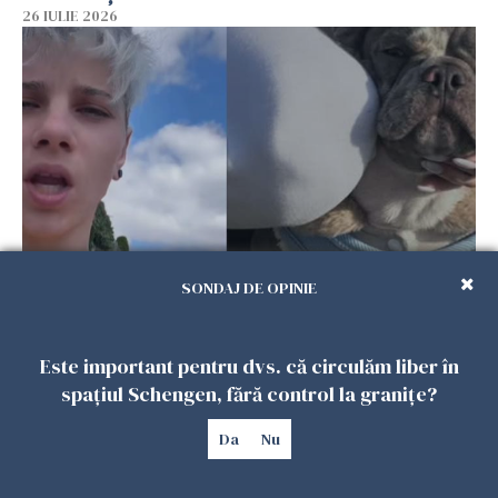
26 IULIE 2026
SONDAJ DE OPINIE
Ce a pățit o româncă în timp ce își plimba
câinele în Germania. Mesajul ei a stârnit
dezbateri aprinse
Este important pentru dvs. că circulăm liber în
25 IULIE 2026
spațiul Schengen, fără control la granițe?
Da
Nu