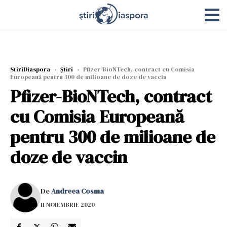
StiriDiaspora
›
Știri
›
Pfizer-BioNTech, contract cu Comisia
Europeană pentru 300 de milioane de doze de vaccin
Pfizer-BioNTech, contract
cu Comisia Europeană
pentru 300 de milioane de
doze de vaccin
De
Andreea Cosma
11 NOIEMBRIE 2020