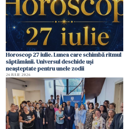
Horoscop 27 iulie. Lunea care schimbă ritmul
săptămânii. Universul deschide uși
neașteptate pentru unele zodii
26 IULIE 2026