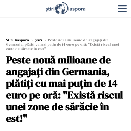
StiriDiaspora
›
Știri
›
Peste nouă milioane de angajați din
Germania, plătiți cu mai puțin de 14 euro pe oră: "Există riscul unei
zone de sărăcie în est!"
Peste nouă milioane de
angajați din Germania,
plătiți cu mai puțin de 14
euro pe oră: "Există riscul
unei zone de sărăcie în
est!"