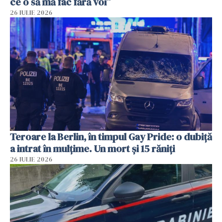
ce o să mă fac fără voi”
26 IULIE 2026
Teroare la Berlin, în timpul Gay Pride: o dubiță
a intrat în mulțime. Un mort și 15 răniți
26 IULIE 2026