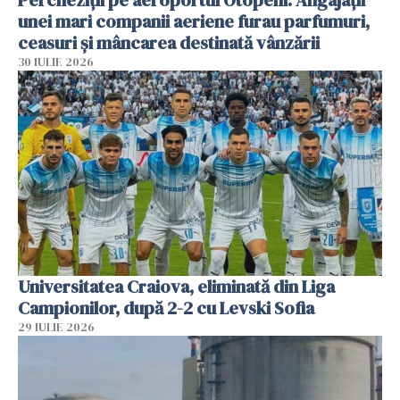
Percheziții pe aeroportul Otopeni. Angajații
unei mari companii aeriene furau parfumuri,
ceasuri și mâncarea destinată vânzării
30 IULIE 2026
Universitatea Craiova, eliminată din Liga
Campionilor, după 2-2 cu Levski Sofia
29 IULIE 2026