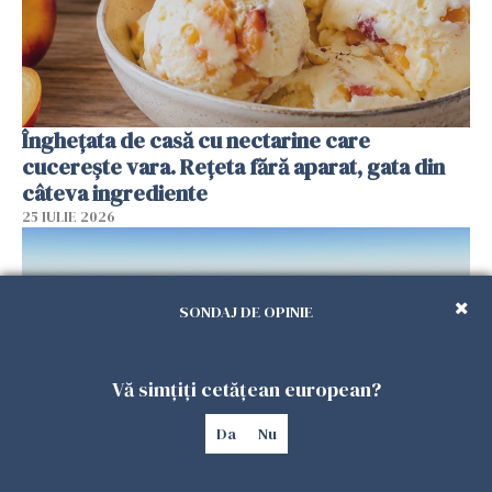
Înghețata de casă cu nectarine care
cucerește vara. Rețeta fără aparat, gata din
câteva ingrediente
25 IULIE 2026
SONDAJ DE OPINIE
Vă simțiți cetățean european?
Da
Nu