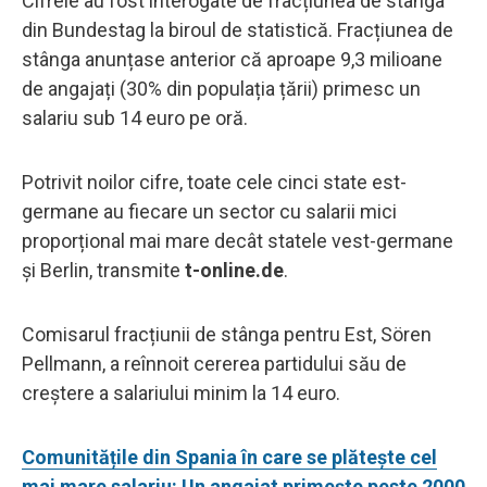
Cifrele au fost interogate de fracțiunea de stânga
din Bundestag la biroul de statistică. Fracțiunea de
stânga anunțase anterior că aproape 9,3 milioane
de angajați (30% din populația țării) primesc un
salariu sub 14 euro pe oră.
Potrivit noilor cifre, toate cele cinci state est-
germane au fiecare un sector cu salarii mici
proporțional mai mare decât statele vest-germane
și Berlin, transmite
t-online.de
.
Comisarul fracțiunii de stânga pentru Est, Sören
Pellmann, a reînnoit cererea partidului său de
creștere a salariului minim la 14 euro.
Comunitățile din Spania în care se plătește cel
mai mare salariu: Un angajat primește peste 2000