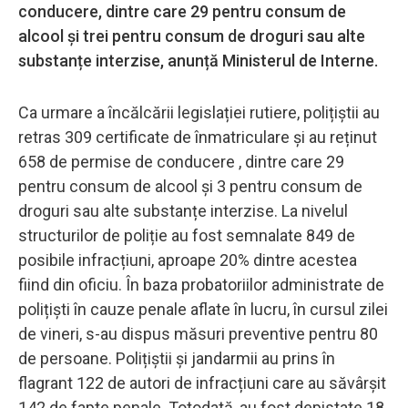
conducere, dintre care 29 pentru consum de
alcool și trei pentru consum de droguri sau alte
substanțe interzise, anunță Ministerul de Interne.
Ca urmare a încălcării legislației rutiere, polițiștii au
retras 309 certificate de înmatriculare și au reținut
658 de permise de conducere , dintre care 29
pentru consum de alcool și 3 pentru consum de
droguri sau alte substanțe interzise. La nivelul
structurilor de poliție au fost semnalate 849 de
posibile infracțiuni, aproape 20% dintre acestea
fiind din oficiu. În baza probatoriilor administrate de
polițiști în cauze penale aflate în lucru, în cursul zilei
de vineri, s-au dispus măsuri preventive pentru 80
de persoane. Polițiștii și jandarmii au prins în
flagrant 122 de autori de infracțiuni care au săvârșit
142 de fapte penale. Totodată, au fost depistate 18