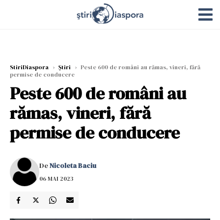
StiriDiaspora
›
Știri
›
Peste 600 de români au rămas, vineri, fără
permise de conducere
Peste 600 de români au
rămas, vineri, fără
permise de conducere
De
Nicoleta Baciu
06 MAI 2023