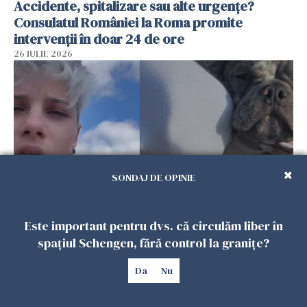
Accidente, spitalizare sau alte urgențe?
Consulatul României la Roma promite
intervenții în doar 24 de ore
26 IULIE 2026
SONDAJ DE OPINIE
Ce a pățit o româncă în timp ce își plimba
Este important pentru dvs. că circulăm liber în
câinele în Germania. Mesajul ei a stârnit
spațiul Schengen, fără control la granițe?
dezbateri aprinse
Da
Nu
25 IULIE 2026