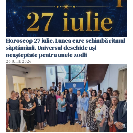
Horoscop 27 iulie. Lunea care schimbă ritmul
săptămânii. Universul deschide uși
neașteptate pentru unele zodii
26 IULIE 2026