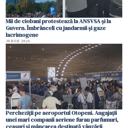
Mii de ciobani protestează la ANSVSA și la
Guvern. Îmbrânceli cu jandarmii și gaze
lacrimogene
30 IULIE 2026
Percheziții pe aeroportul Otopeni. Angajații
unei mari companii aeriene furau parfumuri,
ceasuri și mâncarea destinată vânzării