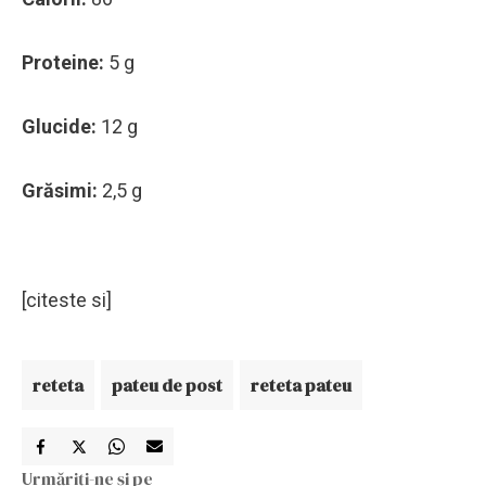
Proteine:
5 g
Glucide:
12 g
Grăsimi:
2,5 g
[citeste si]
reteta
pateu de post
reteta pateu
Urmăriți-ne și pe