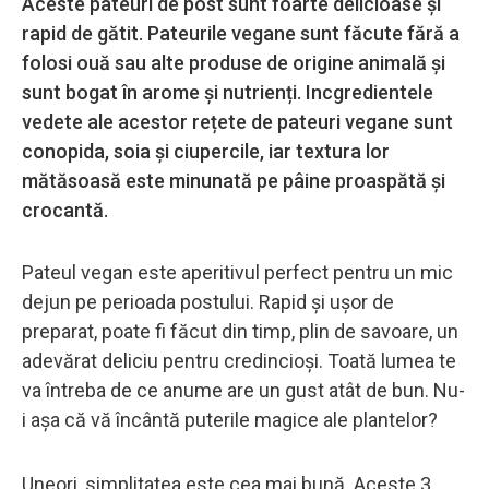
Aceste pateuri de post sunt foarte delicioase și
rapid de gătit. Pateurile vegane sunt făcute fără a
folosi ouă sau alte produse de origine animală și
sunt bogat în arome și nutrienți. Incgredientele
vedete ale acestor rețete de pateuri vegane sunt
conopida, soia și ciupercile, iar textura lor
mătăsoasă este minunată pe pâine proaspătă și
crocantă.
Pateul vegan este aperitivul perfect pentru un mic
dejun pe perioada postului. Rapid și ușor de
preparat, poate fi făcut din timp, plin de savoare, un
adevărat deliciu pentru credincioși. Toată lumea te
va întreba de ce anume are un gust atât de bun. Nu-
i așa că vă încântă puterile magice ale plantelor?
Uneori, simplitatea este cea mai bună. Aceste 3