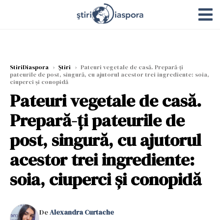
StiriDiaspora
›
Știri
›
Pateuri vegetale de casă. Prepară-ți
pateurile de post, singură, cu ajutorul acestor trei ingrediente: soia,
ciuperci și conopidă
Pateuri vegetale de casă.
Prepară-ți pateurile de
post, singură, cu ajutorul
acestor trei ingrediente:
soia, ciuperci și conopidă
De
Alexandra Curtache