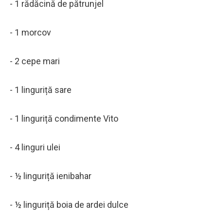
- 1 rădăcină de pătrunjel
- 1 morcov
- 2 cepe mari
- 1 linguriță sare
- 1 linguriță condimente Vito
- 4 linguri ulei
- ½ linguriță ienibahar
- ½ linguriță boia de ardei dulce