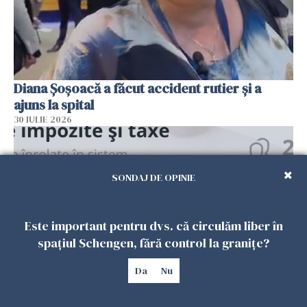
Diana Șoșoacă a făcut accident rutier și a
ajuns la spital
30 IULIE 2026
SONDAJ DE OPINIE
Este important pentru dvs. că circulăm liber în
spațiul Schengen, fără control la granițe?
Da
Nu
Alertă DNSC: Noua înșelătorie prin SMS care