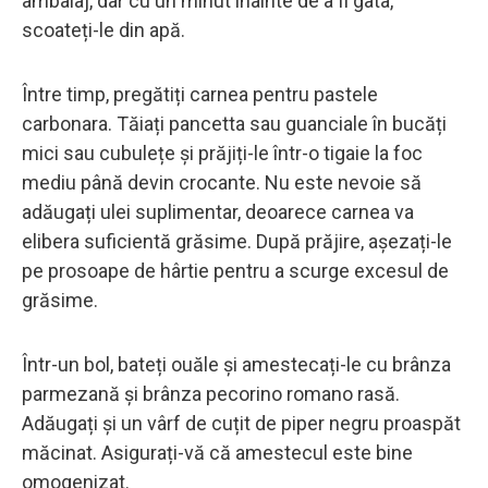
ambalaj, dar cu un minut înainte de a fi gata,
scoateți-le din apă.
Între timp, pregătiți carnea pentru pastele
carbonara. Tăiați pancetta sau guanciale în bucăți
mici sau cubulețe și prăjiți-le într-o tigaie la foc
mediu până devin crocante. Nu este nevoie să
adăugați ulei suplimentar, deoarece carnea va
elibera suficientă grăsime. După prăjire, așezați-le
pe prosoape de hârtie pentru a scurge excesul de
grăsime.
Într-un bol, bateți ouăle și amestecați-le cu brânza
parmezană și brânza pecorino romano rasă.
Adăugați și un vârf de cuțit de piper negru proaspăt
măcinat. Asigurați-vă că amestecul este bine
omogenizat.