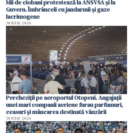
Mii de ciobani protestează la ANSVSA și la
Guvern. Îmbrânceli cu jandarmii și gaze
lacrimogene
30 IULIE 2026
Percheziții pe aeroportul Otopeni. Angajații
unei mari companii aeriene furau parfumuri,
ceasuri și mâncarea destinată vânzării
30 IULIE 2026