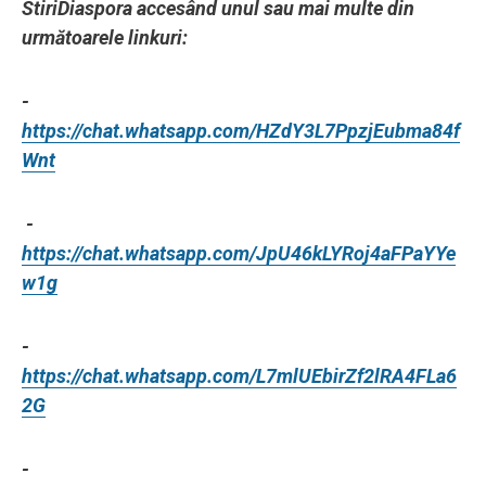
StiriDiaspora accesând unul sau mai multe din
următoarele linkuri:
-
https://chat.whatsapp.com/HZdY3L7PpzjEubma84f
Wnt
-
https://chat.whatsapp.com/JpU46kLYRoj4aFPaYYe
w1g
-
https://chat.whatsapp.com/L7mlUEbirZf2lRA4FLa6
2G
-