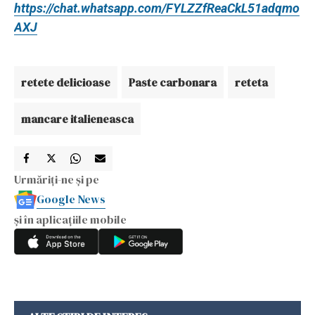
https://chat.whatsapp.com/FYLZZfReaCkL51adqmo
AXJ
retete delicioase
Paste carbonara
reteta
mancare italieneasca
Urmăriți-ne și pe
Google News
și în aplicațiile mobile