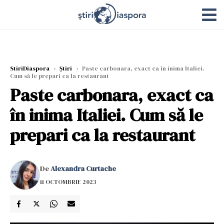
StiriDiaspora
›
Știri
›
Paste carbonara, exact ca în inima Italiei.
Cum să le prepari ca la restaurant
Paste carbonara, exact ca
în inima Italiei. Cum să le
prepari ca la restaurant
De
Alexandra Curtache
11 OCTOMBRIE 2023