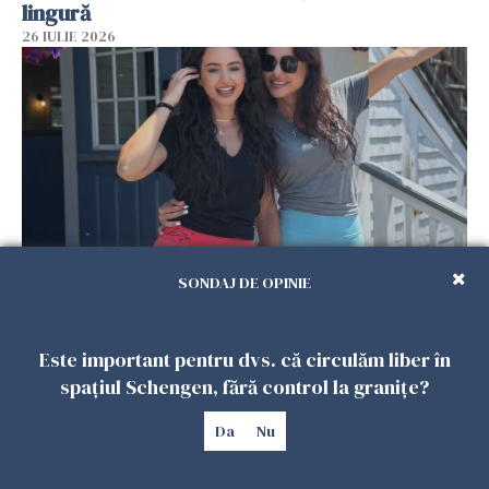
lingură
26 IULIE 2026
SONDAJ DE OPINIE
Cum au devenit două românce de neînlocuit
într-un restaurant din SUA. Patronul: „Nu știu
Este important pentru dvs. că circulăm liber în
ce o să mă fac fără voi”
spațiul Schengen, fără control la granițe?
26 IULIE 2026
Da
Nu