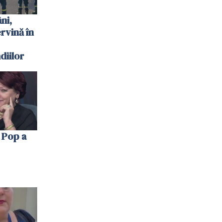
ni,
ervină în
diilor
 Pop a