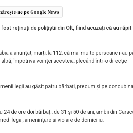
ărește-ne pe Google News
fost reținuți de polițiștii din Olt, fiind acuzați că au răpi
rabia a anunțat, marți, la 112, că mai multe persoane i-au p
albă, împotriva voinței acesteia, plecând într-o direcție
oamenii legii au găsit patru bărbați, precum și pe concubin
tru 24 de ore doi bărbați, de 31 și 50 de ani, ambii din Caraca
 mod ilegal, amenințare și violare de domiciliu.