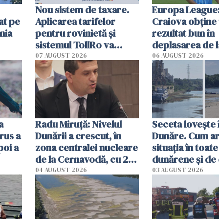
Nou sistem de taxare.
Europa League:
at pe
Aplicarea tarifelor
Craiova obține
nia
pentru rovinietă şi
rezultat bun în
sistemul TollRo va
deplasarea de 
începe la 1 octombrie
07 AUGUST 2026
06 AUGUST 2026
ă
a
Radu Miruţă: Nivelul
Seceta lovește 
rus a
Dunării a crescut, în
Dunăre. Cum ar
poi a
zona centralei nucleare
situația în toate
de la Cernavodă, cu 2
dunărene și de
cm faţă de ziua trecută
România resim
04 AUGUST 2026
03 AUGUST 2026
efectele, deși a
în iulie