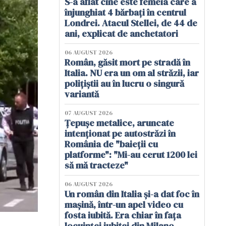
S-a aflat cine este femeia care a
înjunghiat 4 bărbați în centrul
Londrei. Atacul Stellei, de 44 de
ani, explicat de anchetatori
06 AUGUST 2026
Român, găsit mort pe stradă în
Italia. NU era un om al străzii, iar
polițiștii au în lucru o singură
variantă
07 AUGUST 2026
Țepușe metalice, aruncate
intenționat pe autostrăzi în
România de "baieții cu
platforme": "Mi-au cerut 1200 lei
să mă tracteze"
06 AUGUST 2026
Un român din Italia și-a dat foc în
mașină, într-un apel video cu
fosta iubită. Era chiar în fața
locuinței iubitei din Milano