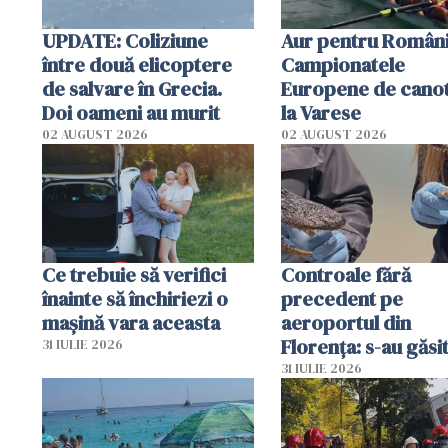
UPDATE: Coliziune
Aur pentru Români
între două elicoptere
Campionatele
de salvare în Grecia.
Europene de canot
Doi oameni au murit
la Varese
02 AUGUST 2026
02 AUGUST 2026
Ce trebuie să verifici
Controale fără
înainte să închiriezi o
precedent pe
mașină vara aceasta
aeroportul din
Florența: s-au găsi
31 IULIE 2026
capete de aligator 
31 IULIE 2026
sumă imensă de ba