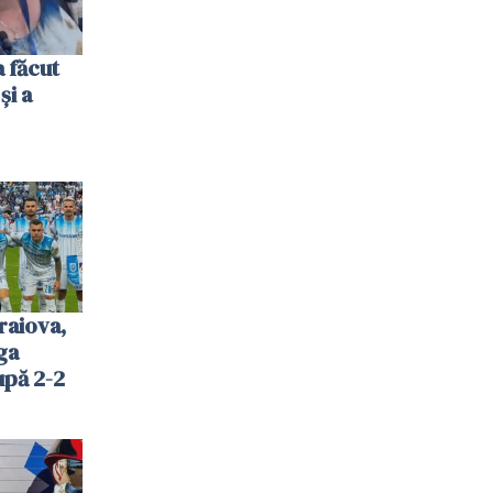
 făcut
și a
raiova,
ga
upă 2-2