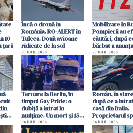
ătate
Încă o dronă în
Mobilizare în B
e
România. RO-ALERT în
Pompierii au ef
in 10
Tulcea. Două avioane
căutări, după c
n țară
ridicate de la sol
bărbat a anunțat
că a văzut un o
27 IULIE 2026
27 IULIE 2026
luminos
uă
Teroare la Berlin, în
Român, în stare
cuit
timpul Gay Pride: o
după ce a intrat
din
dubiță a intrat în
casă din Italia.
știu
mulțime. Un mort și 15
Proprietarul s
 voi”
răniți
s-a apărat cu un
26 IULIE 2026
26 IULIE 2026