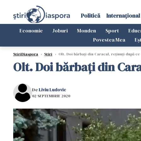
Politică
Internațional
Economie
Joburi
Monden
Sport
Educ
Povestea Mea
Eș
StiriDiaspora
›
Știri
›
Olt. Doi bărbați din Caracal, reținuți după ce
Olt. Doi bărbați din Cara
De
Liviu Ludovic
02 SEPTEMBRIE 2020