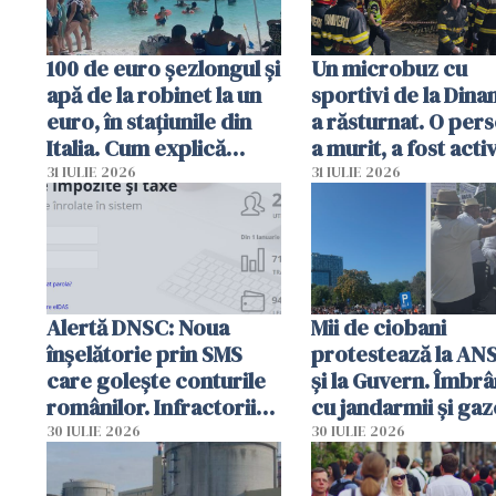
100 de euro șezlongul și
Un microbuz cu
apă de la robinet la un
sportivi de la Dina
euro, în stațiunile din
a răsturnat. O per
Italia. Cum explică
a murit, a fost acti
autoritățile
planul roșu de
31 IULIE 2026
31 IULIE 2026
intervenție
Alertă DNSC: Noua
Mii de ciobani
înșelătorie prin SMS
protestează la AN
care golește conturile
și la Guvern. Îmbrâ
românilor. Infractorii
cu jandarmii și gaz
folosesc numele
lacrimogene
30 IULIE 2026
30 IULIE 2026
Ghișeul.ro și al Poliției
Române