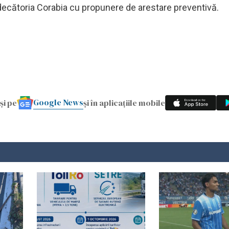
udecătoria Corabia cu propunere de arestare preventivă.
Google News
și pe
și în aplicațiile mobile