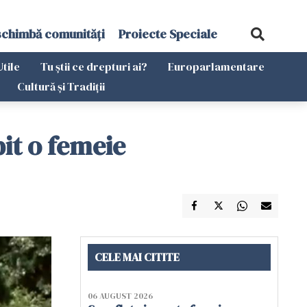
schimbă comunități
Proiecte Speciale
Utile
Tu știi ce drepturi ai?
Europarlamentare
Cultură și Tradiții
pit o femeie
CELE MAI CITITE
06 AUGUST 2026