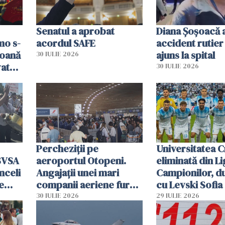
Senatul a aprobat
Diana Șoșoacă a
mo s-
acordul SAFE
accident rutier 
soană
ajuns la spital
30 IULIE 2026
vat
30 IULIE 2026
Percheziții pe
Universitatea C
SVSA
aeroportul Otopeni.
eliminată din Li
nceli
Angajații unei mari
Campionilor, d
e
companii aeriene furau
cu Levski Sofia
parfumuri, ceasuri și
30 IULIE 2026
29 IULIE 2026
mâncarea destinată
vânzării