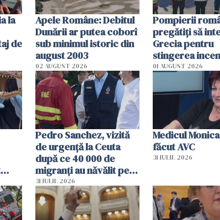
a la
Apele Române: Debitul
Pompierii româ
Dunării ar putea coborî
pregătiţi să int
aj de
sub minimul istoric din
Grecia pentru
august 2003
stingerea incen
02 AUGUST 2026
01 AUGUST 2026
Pedro Sanchez, vizită
Medicul Monica
de urgență la Ceuta
făcut AVC
după ce 40 000 de
31 IULIE 2026
t
migranți au năvălit pe
și o
teritoriul spaniol: „Vom
31 IULIE 2026
ni
mobiliza toate
resursele"