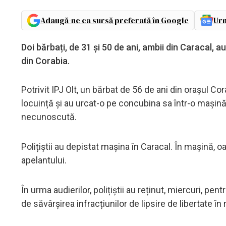
Adaugă-ne ca sursă preferată în Google
Urm
Doi bărbați, de 31 și 50 de ani, ambii din Caracal, au 
din Corabia.
Potrivit IPJ Olt, un bărbat de 56 de ani din orașul Co
locuință și au urcat-o pe concubina sa într-o mașină 
necunoscută.
Polițiștii au depistat mașina în Caracal. În mașină, 
apelantului.
În urma audierilor, polițiștii au reținut, miercuri, pen
de săvârșirea infracțiunilor de lipsire de libertate în