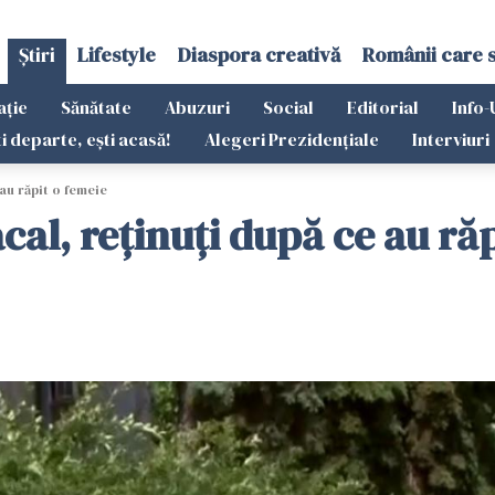
Știri
Lifestyle
Diaspora creativă
Românii care 
ație
Sănătate
Abuzuri
Social
Editorial
Info-
ti departe, ești acasă!
Alegeri Prezidențiale
Interviuri
 au răpit o femeie
cal, reținuți după ce au ră