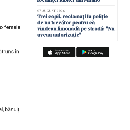
07 AUGUST 2026
Trei copii, reclamați la poliție
de un trecător pentru că
t o femeie
vindeau limonadă pe stradă: "Nu
aveau autorizație"
ătruns în
a
l, bănuiți