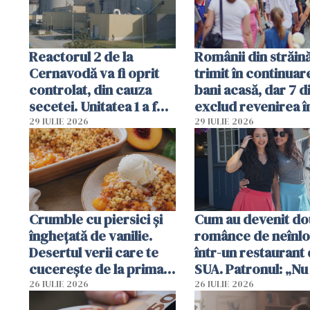
Reactorul 2 de la
Românii din străin
Cernavodă va fi oprit
trimit în continuar
controlat, din cauza
bani acasă, dar 7 d
secetei. Unitatea 1 a fost
exclud revenirea î
deja oprită
29 IULIE 2026
29 IULIE 2026
Crumble cu piersici și
Cum au devenit do
înghețată de vanilie.
românce de neînlo
Desertul verii care te
într-un restaurant 
cucerește de la prima
SUA. Patronul: „Nu 
lingură
ce o să mă fac fără
26 IULIE 2026
26 IULIE 2026