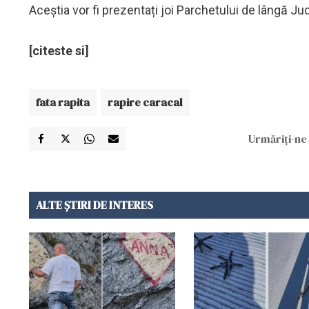
Aceștia vor fi prezentați joi Parchetului de lângă J
[citeste si]
fata rapita
rapire caracal
Urmăriți-ne 
ALTE ȘTIRI DE INTERES