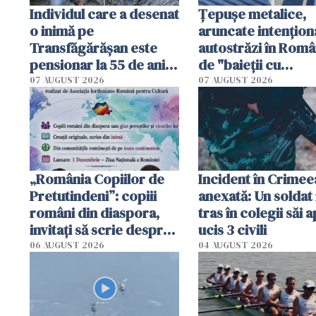
Individul care a desenat
Țepușe metalice,
o inimă pe
aruncate intențion
Transfăgărășan este
autostrăzi în Româ
pensionar la 55 de ani.
de "baieții cu
Poliția l-a identificat
platforme": "Mi-au
07 AUGUST 2026
07 AUGUST 2026
cerut 1200 lei să m
tracteze"
„România Copiilor de
Incident în Crimee
Pretutindeni”: copiii
anexată: Un soldat 
români din diaspora,
tras în colegii săi a
invitați să scrie despre
ucis 3 civili
România într-un volum
06 AUGUST 2026
04 AUGUST 2026
special