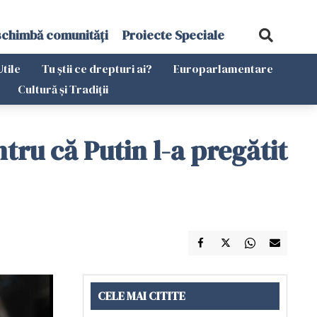
schimbă comunități
Proiecte Speciale
Utile
Tu știi ce drepturi ai?
Europarlamentare
Cultură și Tradiții
tru că Putin l-a pregătit
CELE MAI CITITE