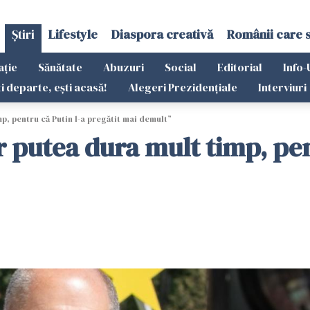
Știri
Lifestyle
Diaspora creativă
Românii care 
ație
Sănătate
Abuzuri
Social
Editorial
Info-
ti departe, ești acasă!
Alegeri Prezidențiale
Interviuri
p, pentru că Putin l-a pregătit mai demult”
r putea dura mult timp, pen