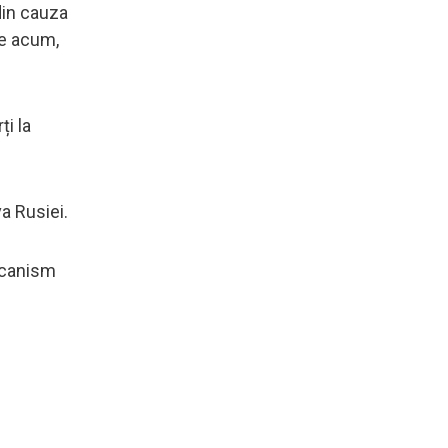
din cauza
ate acum,
ți la
a Rusiei.
mecanism