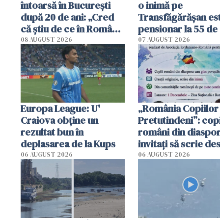
întoarsă în București
o inimă pe
după 20 de ani: „Cred
Transfăgărășan es
că știu de ce în România
pensionar la 55 de 
se trăiește mai bine ca
Poliția l-a identific
08 AUGUST 2026
07 AUGUST 2026
în Anglia. E schimbat"
Europa League: U'
„România Copiilor
Craiova obține un
Pretutindeni”: copi
rezultat bun în
români din diaspor
deplasarea de la Kups
invitați să scrie de
România într-un v
06 AUGUST 2026
06 AUGUST 2026
special