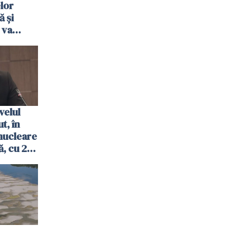
elor
ă şi
 va
ombrie
velul
t, în
nucleare
, cu 2
 trecută