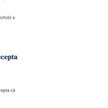
Scholz a
ccepta
ccepta că