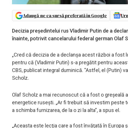
Adaugă-ne ca sursă preferată în Google
Urm
Decizia preşedintelui rus Vladimir Putin de a decla
înainte, potrivit cancelarului federal german Olaf
„Cred că decizia de a declanşa acest război a fost l
pentru că (Vladimir Putin) s-a pregătit pentru aceas
CBS, publicat integral duminică. "Astfel, el (Putin) 
Scholz.
Olaf Scholz a mai recunoscut că a fost o greşeală 
energetice ruseşti. „Ar fi trebuit să investim peste to
a schimba furnizarea, de la o zi la alta”, a spus el.
„Aceasta este lecţia care a fost învăţată în Europa şi 