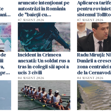
aruncate intenționat pe
Aplicarea tarif
te
autostrăzi în România
pentru roviniet
ani.
de "baieții cu
sistemul TollRo
at
platforme": "Mi-au
începe la 1 oct
07 AUGUST 2026
07 AUGUST 2026
cerut 1200 lei să mă
tracteze"
 de
Incident în Crimeea
Radu Miruţă: Ni
ii
anexată: Un soldat rus a
Dunării a crescu
a,
tras în colegii săi apoi a
zona centralei 
spre
ucis 3 civili
de la Cernavodă
olum
cm faţă de ziua
04 AUGUST 2026
04 AUGUST 2026