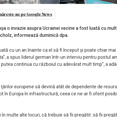
ărește-ne pe Google News
nşa o invazie asupra Ucrainei vecine a fost luată cu mult
 Scholz, informează duminică dpa.
uată cu un an înainte ca el să fi început şi poate chiar ma
ta", a spus liderul german într-un interviu pentru postul 
va putea continua cu războiul cu adevărat mult timp”, a ad
a ţărilor europene să devină atât de dependente de resur
t în Europa în infrastructură, ceea ce ne-ar fi oferit posib
în multe alte locuri, că trebuie să fii pregătit: să fii pregă