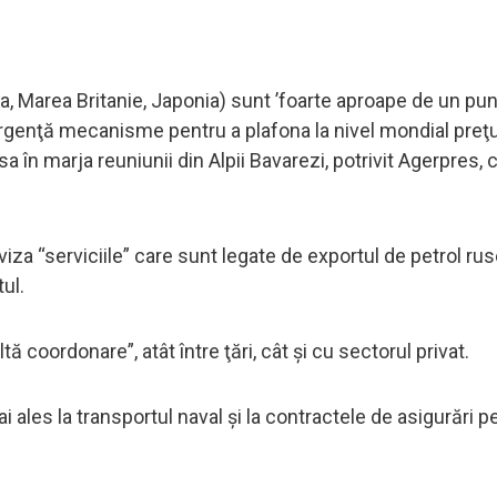
lia, Marea Britanie, Japonia) sunt ’foarte aproape de un pun
 urgenţă mecanisme pentru a plafona la nivel mondial preţu
esa în marja reuniunii din Alpii Bavarezi, potrivit Agerpres, 
iza “serviciile” care sunt legate de exportul de petrol rus
ul.
 coordonare”, atât între ţări, cât şi cu sectorul privat.
ai ales la transportul naval şi la contractele de asigurări p