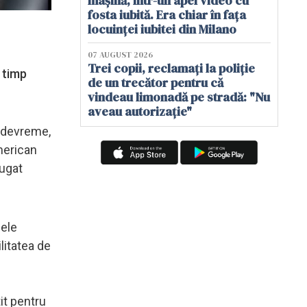
mașină, într-un apel video cu
fosta iubită. Era chiar în fața
locuinței iubitei din Milano
07 AUGUST 2026
Trei copii, reclamați la poliție
 timp
de un trecător pentru că
vindeau limonadă pe stradă: "Nu
aveau autorizație"
i devreme,
american
ăugat
sele
ilitatea de
tit pentru