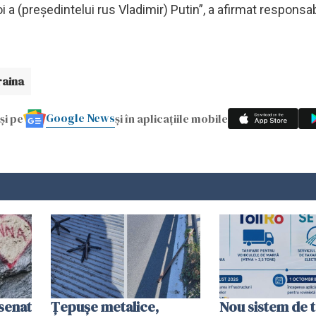
i a (preşedintelui rus Vladimir) Putin”, a afirmat responsab
raina
Google News
și pe
și în aplicațiile mobile
esenat
Țepușe metalice,
Nou sistem de t