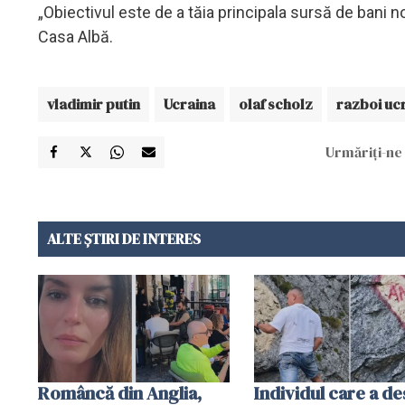
„Obiectivul este de a tăia principala sursă de bani no
Casa Albă.
vladimir putin
Ucraina
olaf scholz
razboi uc
Urmăriți-ne 
ALTE ȘTIRI DE INTERES
Româncă din Anglia,
Individul care a d