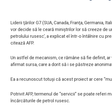
Liderii ţărilor G7 (SUA, Canada, Franţa, Germania, Ita
vor decide să le ceară miniştrilor lor să creeze de
petrolului rusesc’, a explicat el într-o întâlnire cu pr
citează AFP.
Un astfel de mecanism, ce rămâne să fie definit, ar v
afirmat sursa, care a dorit să i se păstreze anonimat
Ea a recunoscut totuşi că acest proiect ar cere “multă
Potrivit AFP, termenul de “servicii” se poate referi m
încărcăturile de petrol rusesc.