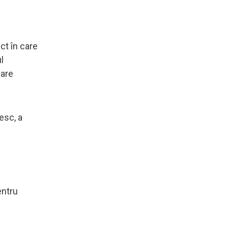
ct în care
l
care
esc, a
entru