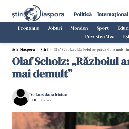
Politică
Internațional
Economie
Joburi
Monden
Sport
Educ
Povestea Mea
Eș
StiriDiaspora
›
Știri
›
Olaf Scholz: „Războiul ar putea dura mult tim
Olaf Scholz: „Războiul a
mai demult”
De
Loredana Iriciuc
03 IULIE 2022