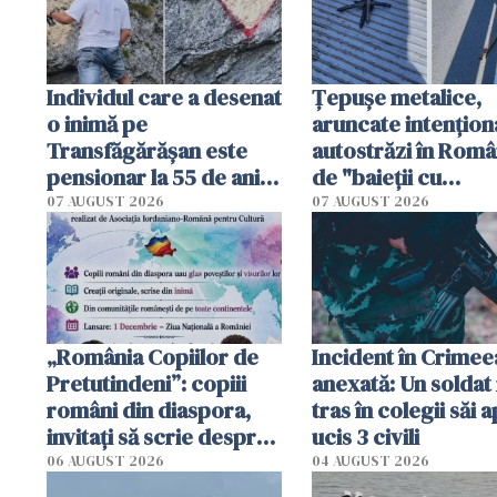
Individul care a desenat
Țepușe metalice,
o inimă pe
aruncate intențion
Transfăgărășan este
autostrăzi în Româ
pensionar la 55 de ani.
de "baieții cu
Poliția l-a identificat
platforme": "Mi-au
07 AUGUST 2026
07 AUGUST 2026
cerut 1200 lei să m
tracteze"
„România Copiilor de
Incident în Crimee
Pretutindeni”: copiii
anexată: Un soldat 
români din diaspora,
tras în colegii săi a
invitați să scrie despre
ucis 3 civili
România într-un volum
06 AUGUST 2026
04 AUGUST 2026
special