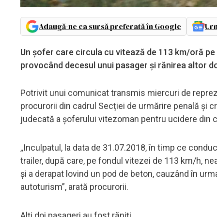
Adaugă-ne ca sursă preferată în Google
Urm
Un șofer care circula cu vitează de 113 km/oră pe DN
provocând decesul unui pasager și rănirea altor doi 
Potrivit unui comunicat transmis miercuri de repreze
procurorii din cadrul Secției de urmărire penală și c
judecată a șoferului vitezoman pentru ucidere din c
„Inculpatul, la data de 31.07.2018, în timp ce cond
trailer, după care, pe fondul vitezei de 113 km/h, neat
și a derapat lovind un pod de beton, cauzând în urm
autoturism”, arată procurorii.
Alți doi pasageri au fost răniți.