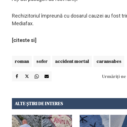
Rechizitoriul împreună cu dosarul cauzei au fost tr
Mediafax.
[citeste si]
roman
sofer
accident mortal
caransabes
Urmăriți-ne 
ALTE ȘTIRI DE INTERES