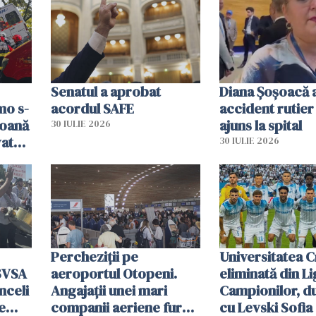
ni
mobiliza toate
resursele"
Senatul a aprobat
Diana Șoșoacă a
mo s-
acordul SAFE
accident rutier 
soană
ajuns la spital
30 IULIE 2026
vat
30 IULIE 2026
Percheziții pe
Universitatea C
SVSA
aeroportul Otopeni.
eliminată din Li
nceli
Angajații unei mari
Campionilor, d
e
companii aeriene furau
cu Levski Sofia