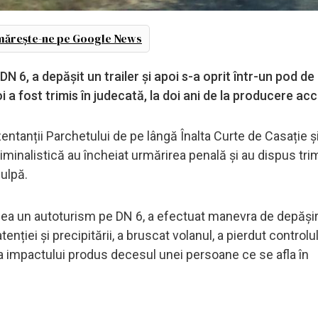
ărește-ne pe Google News
 6, a depășit un trailer și apoi s-a oprit într-un pod de
a fost trimis în judecată, la doi ani de la producere acc
ntanții Parchetului de pe lângă Înalta Curte de Casație și 
riminalistică au încheiat urmărirea penală și au dispus trim
ulpă.
ucea un autoturism pe DN 6, a efectuat manevra de depășir
enției și precipitării, a bruscat volanul, a pierdut controlul
a impactului produs decesul unei persoane ce se afla în