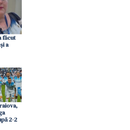
 făcut
și a
raiova,
ga
upă 2-2