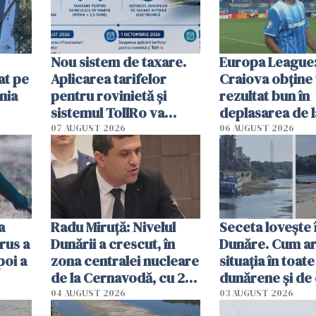
Nou sistem de taxare.
Europa League:
at pe
Aplicarea tarifelor
Craiova obține
nia
pentru rovinietă şi
rezultat bun în
sistemul TollRo va
deplasarea de 
începe la 1 octombrie
07 AUGUST 2026
06 AUGUST 2026
ă
a
Radu Miruţă: Nivelul
Seceta lovește 
rus a
Dunării a crescut, în
Dunăre. Cum ar
poi a
zona centralei nucleare
situația în toate
de la Cernavodă, cu 2
dunărene și de
cm faţă de ziua trecută
România resim
04 AUGUST 2026
03 AUGUST 2026
efectele, deși a