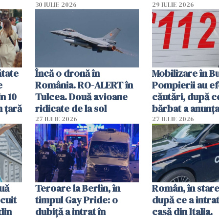
parfumuri, ceasuri și
30 IULIE 2026
29 IULIE 2026
mâncarea destinată
vânzării
ătate
Încă o dronă în
Mobilizare în B
e
România. RO-ALERT în
Pompierii au ef
in 10
Tulcea. Două avioane
căutări, după c
n țară
ridicate de la sol
bărbat a anunțat
că a văzut un o
27 IULIE 2026
27 IULIE 2026
luminos
uă
Teroare la Berlin, în
Român, în stare
cuit
timpul Gay Pride: o
după ce a intrat
din
dubiță a intrat în
casă din Italia.