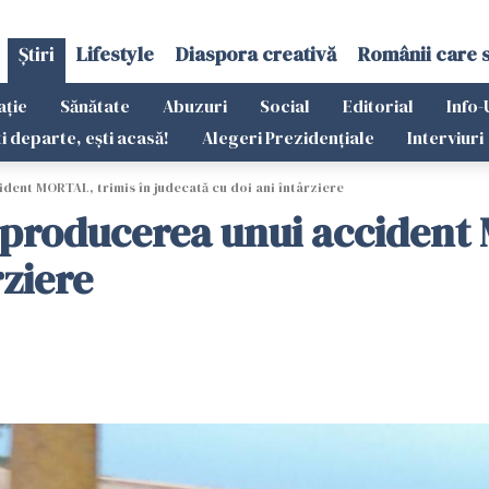
Știri
Lifestyle
Diaspora creativă
Românii care 
ație
Sănătate
Abuzuri
Social
Editorial
Info-
ti departe, ești acasă!
Alegeri Prezidențiale
Interviuri
dent MORTAL, trimis în judecată cu doi ani întârziere
 producerea unui accident 
rziere