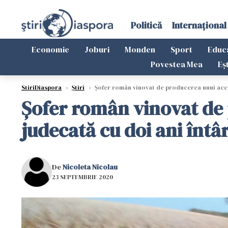
Politică
Internațional
Economie
Joburi
Monden
Sport
Educ
Povestea Mea
Eș
StiriDiaspora
›
Știri
›
Șofer român vinovat de producerea unui acci
Șofer român vinovat de
judecată cu doi ani întâ
De
Nicoleta Nicolau
23 SEPTEMBRIE 2020