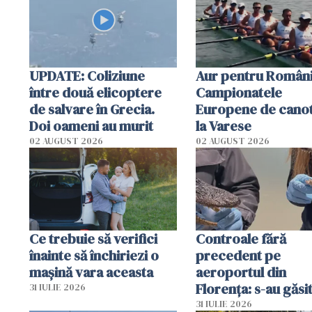
UPDATE: Coliziune
Aur pentru Români
între două elicoptere
Campionatele
de salvare în Grecia.
Europene de canot
Doi oameni au murit
la Varese
02 AUGUST 2026
02 AUGUST 2026
Ce trebuie să verifici
Controale fără
înainte să închiriezi o
precedent pe
mașină vara aceasta
aeroportul din
Florența: s-au găsi
31 IULIE 2026
capete de aligator 
31 IULIE 2026