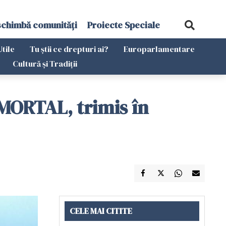
schimbă comunități
Proiecte Speciale
Utile
Tu știi ce drepturi ai?
Europarlamentare
Cultură și Tradiții
MORTAL, trimis în
CELE MAI CITITE