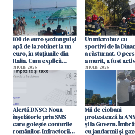
sumă imensă de ba
100 de euro șezlongul și
Un microbuz cu
apă de la robinet la un
sportivi de la Dina
euro, în stațiunile din
a răsturnat. O per
Italia. Cum explică
a murit, a fost acti
autoritățile
planul roșu de
31 IULIE 2026
31 IULIE 2026
intervenție
Alertă DNSC: Noua
Mii de ciobani
înșelătorie prin SMS
protestează la AN
care golește conturile
și la Guvern. Îmbrâ
românilor. Infractorii
cu jandarmii și gaz