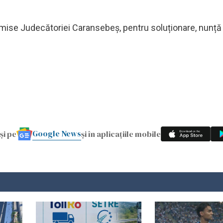
imise Judecătoriei Caransebeș, pentru soluționare, nunță
Google News
și pe
și în aplicațiile mobile