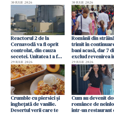
folosesc numele
lacrimogene
30 IULIE 2026
30 IULIE 2026
Ghișeul.ro și al Poliției
Române
Reactorul 2 de la
Românii din străin
Cernavodă va fi oprit
trimit în continuar
controlat, din cauza
bani acasă, dar 7 d
secetei. Unitatea 1 a fost
exclud revenirea î
deja oprită
29 IULIE 2026
29 IULIE 2026
Crumble cu piersici și
Cum au devenit do
înghețată de vanilie.
românce de neînlo
Desertul verii care te
într-un restaurant 