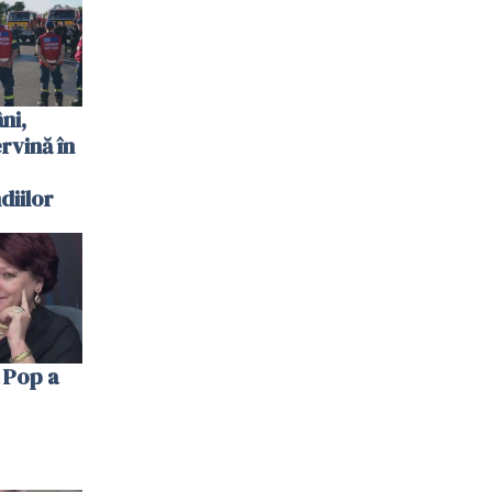
ni,
ervină în
diilor
 Pop a