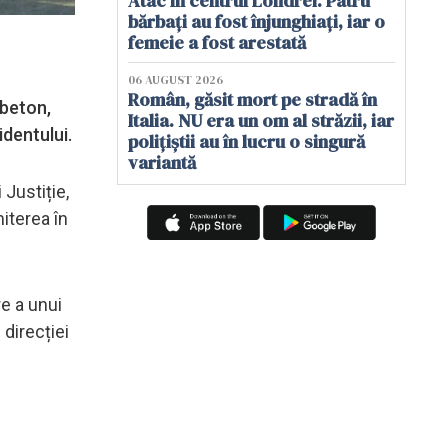
Atac în centrul Londrei. Patru
bărbați au fost înjunghiați, iar o
femeie a fost arestată
06 AUGUST 2026
Român, găsit mort pe stradă în
 beton,
Italia. NU era un om al străzii, iar
identului.
polițiștii au în lucru o singură
variantă
Justiție,
iterea în
e a unui
 direcției