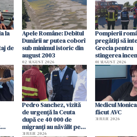
în iulie
a la
Apele Române: Debitul
Pompierii româ
Dunării ar putea coborî
pregătiţi să int
aj de
sub minimul istoric din
Grecia pentru
august 2003
stingerea incen
02 AUGUST 2026
01 AUGUST 2026
Pedro Sanchez, vizită
Medicul Monica
de urgență la Ceuta
făcut AVC
după ce 40 000 de
31 IULIE 2026
t
migranți au năvălit pe
și o
teritoriul spaniol: „Vom
31 IULIE 2026