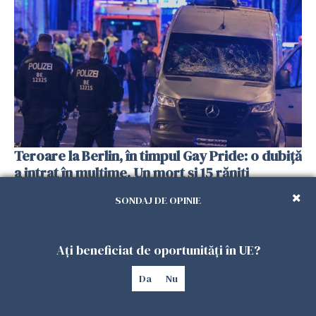
Teroare la Berlin, în timpul Gay Pride: o dubiță
a intrat în mulțime. Un mort și 15 răniți
26 IULIE 2026
SONDAJ DE OPINIE
Ați beneficiat de oportunități în UE?
Da
Nu