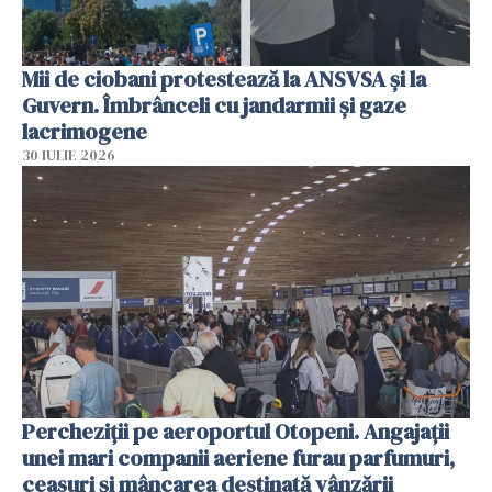
Mii de ciobani protestează la ANSVSA și la
Guvern. Îmbrânceli cu jandarmii și gaze
lacrimogene
30 IULIE 2026
Percheziții pe aeroportul Otopeni. Angajații
unei mari companii aeriene furau parfumuri,
ceasuri și mâncarea destinată vânzării