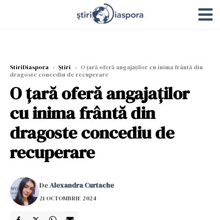
StiriDiaspora
›
Știri
›
O țară oferă angajaților cu inima frântă din
dragoste concediu de recuperare
O țară oferă angajaților
cu inima frântă din
dragoste concediu de
recuperare
De
Alexandra Curtache
21 OCTOMBRIE 2024