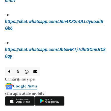
bimH
->
https://chat.whatsapp.com/J6n4XX2nQLL0yuoailB
Gk6
->
https://chat.whatsapp.com/Jb6xHKTjTdhIGOmUrCk
0qy
Urmăriți-ne și pe
Google News
și în aplicațiile mobile