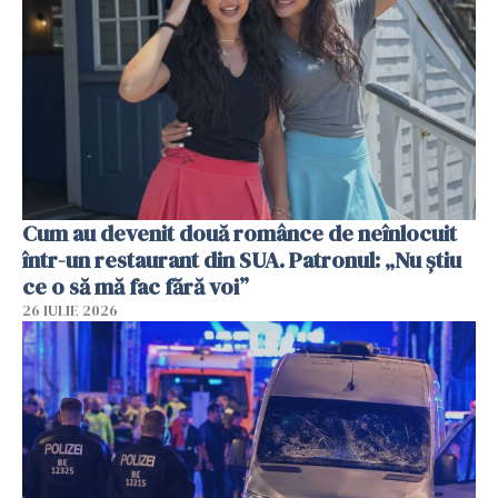
Cum au devenit două românce de neînlocuit
într-un restaurant din SUA. Patronul: „Nu știu
ce o să mă fac fără voi”
26 IULIE 2026