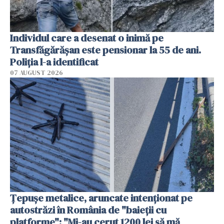
Individul care a desenat o inimă pe
Transfăgărășan este pensionar la 55 de ani.
Poliția l-a identificat
07 AUGUST 2026
Țepușe metalice, aruncate intenționat pe
autostrăzi în România de "baieții cu
platforme": "Mi-au cerut 1200 lei să mă