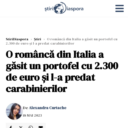
StiriDiaspora
›
Știri
›
O româncă din Italia a găsit un portofel cu
2.300 de euro și l-a predat carabinierilor
O româncă din Italia a
găsit un portofel cu 2.300
de euro și l-a predat
carabinierilor
De
Alexandra Curtache
18 MAI 2023