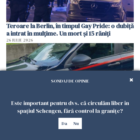
Teroare la Berlin, în timpul Gay Pride: o dubiță
a intrat în mulțime. Un mort și 15 răniți
26 IULIE 2026
SONDAJ DE OPINIE
Este important pentru dvs. că circulăm liber în
spațiul Schengen, fără control la granițe?
Român, în stare critică după ce a intrat într-o
Da
Nu
casă din Italia. Proprietarul spune că s-a
apărat cu un cuțit