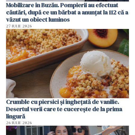
Mobilizare în Buzău. Pompierii au efectuat
căutări, după ce un bărbat a anunțat la 112 că a
văzut un obiect luminos
27 IULIE 2026
Crumble cu piersici și înghețată de vanilie.
Desertul verii care te cucerește de la prima
lingură
26 IULIE 2026