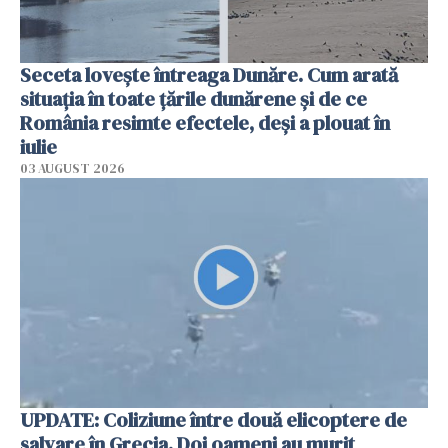
Seceta lovește întreaga Dunăre. Cum arată
situația în toate țările dunărene și de ce
România resimte efectele, deși a plouat în
iulie
03 AUGUST 2026
UPDATE: Coliziune între două elicoptere de
salvare în Grecia. Doi oameni au murit