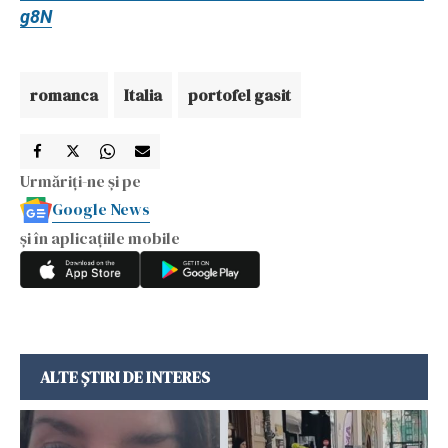
g8N
romanca
Italia
portofel gasit
Urmăriți-ne și pe
Google News
și în aplicațiile mobile
ALTE ȘTIRI DE INTERES