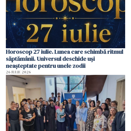
Horoscop 27 iulie. Lunea care schimbă ritmul
săptămânii. Universul deschide uși
neașteptate pentru unele zodii
26 IULIE 2026