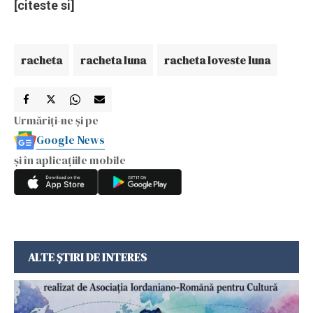
[citeste si]
racheta
racheta luna
racheta loveste luna
Urmăriți-ne și pe
Google News
și în aplicațiile mobile
ALTE ȘTIRI DE INTERES