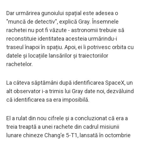
Dar urmărirea gunoiului spațial este adesea o
"muncă de detectiv", explică Gray. Însemnele
rachetei nu pot fi văzute - astronomii trebuie să
reconstituie identitatea acesteia urmărindu-i
traseul înapoi în spațiu. Apoi, ei îi potrivesc orbita cu
datele și locațiile lansărilor și traiectoriilor
rachetelor.
La câteva săptămâni după identificarea SpaceX, un
alt observator i-a trimis lui Gray date noi, dezvăluind
că identificarea sa era imposibilă.
El a rulat din nou cifrele și a concluzionat că era a
treia treaptă a unei rachete din cadrul misiunii
lunare chineze Chang'e 5-T1, lansată în octombrie