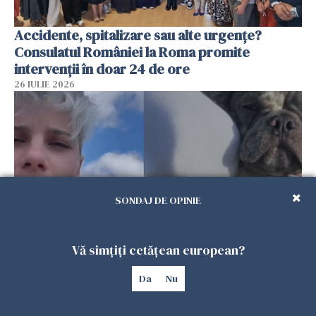
Accidente, spitalizare sau alte urgențe?
Consulatul României la Roma promite
intervenții în doar 24 de ore
26 IULIE 2026
SONDAJ DE OPINIE
Vă simțiți cetățean european?
Ce a pățit o româncă în timp ce își plimba
câinele în Germania. Mesajul ei a stârnit
Da
Nu
dezbateri aprinse
25 IULIE 2026