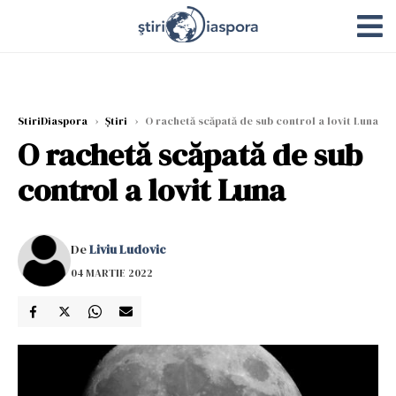
StiriDiaspora
›
Știri
›
O rachetă scăpată de sub control a lovit Luna
O rachetă scăpată de sub
control a lovit Luna
De
Liviu Ludovic
04 MARTIE 2022