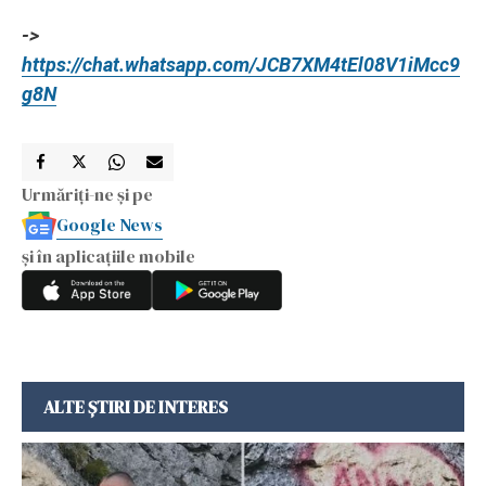
->
https://chat.whatsapp.com/JCB7XM4tEl08V1iMcc9
g8N
Urmăriți-ne și pe
Google News
și în aplicațiile mobile
ALTE ȘTIRI DE INTERES