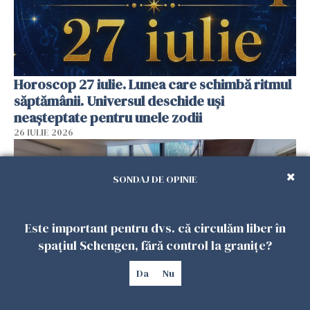
Horoscop 27 iulie. Lunea care schimbă ritmul
săptămânii. Universul deschide uși
neașteptate pentru unele zodii
26 IULIE 2026
SONDAJ DE OPINIE
Este important pentru dvs. că circulăm liber în
spațiul Schengen, fără control la granițe?
Da
Nu
Accidente, spitalizare sau alte urgențe?