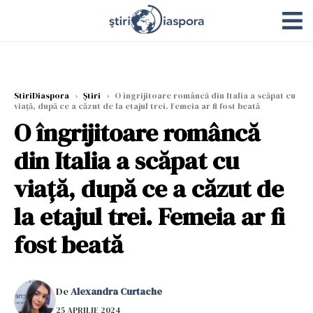
StiriDiaspora
›
Știri
›
O îngrijitoare româncă din Italia a scăpat cu
viață, după ce a căzut de la etajul trei. Femeia ar fi fost beată
O îngrijitoare româncă
din Italia a scăpat cu
viață, după ce a căzut de
la etajul trei. Femeia ar fi
fost beată
De
Alexandra Curtache
25 APRILIE 2024