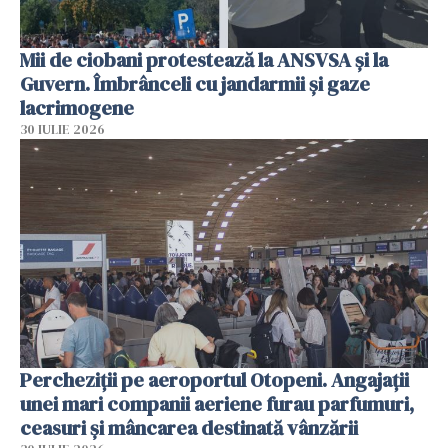
Mii de ciobani protestează la ANSVSA și la
Guvern. Îmbrânceli cu jandarmii și gaze
lacrimogene
30 IULIE 2026
Percheziții pe aeroportul Otopeni. Angajații
unei mari companii aeriene furau parfumuri,
ceasuri și mâncarea destinată vânzării